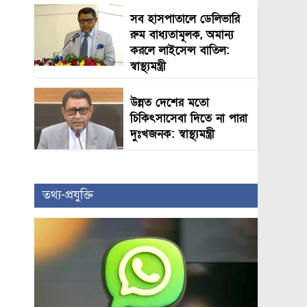
সব হাসপাতালে ডেলিভারি
রুম বাধ্যতামূলক, অমান্য
করলে লাইসেন্স বাতিল:
স্বাস্থ্যমন্ত্রী
উন্নত দেশের মতো
চিকিৎসাসেবা দিতে না পারা
দুঃখজনক: স্বাস্থ্যমন্ত্রী
তথ্য-প্রযুক্তি