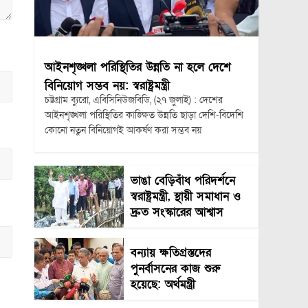
আইনশৃঙ্খলা পরিস্থিতির উন্নতি না হলে দেশে
বিনিয়োগ সম্ভব নয়: স্বরাষ্ট্রমন্ত্রী
চট্টগ্রাম ব্যুরো, এবিসিনিউজবিডি, (২৭ জুলাই) : দেশের
আইনশৃঙ্খলা পরিস্থিতির কাঙ্ক্ষিত উন্নতি ছাড়া দেশি-বিদেশি
কোনো নতুন বিনিয়োগই আকর্ষণ করা সম্ভব নয়
ভাঙা বেড়িবাঁধ পরিদর্শনে
স্বরাষ্ট্রমন্ত্রী, স্থায়ী সমাধান ও
দ্রুত সংস্কারের আশ্বাস
বন্যায় ক্ষতিগ্রস্তদের
পুনর্বাসনের কাজ শুরু
হয়েছে: অর্থমন্ত্রী