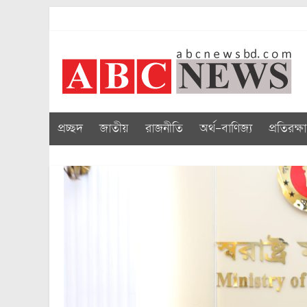
Skip
to
abcnewsbd
content
প্রচ্ছদ
জাতীয়
রাজনীতি
অর্থ-বাণিজ্য
প্রতিরক্ষা