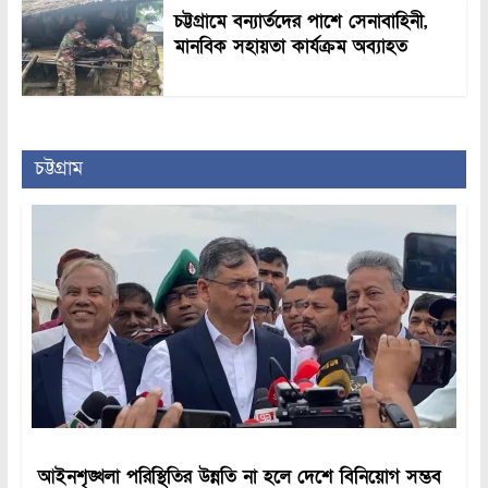
চট্টগ্রামে বন্যার্তদের পাশে সেনাবাহিনী,
মানবিক সহায়তা কার্যক্রম অব্যাহত
চট্টগ্রাম
আইনশৃঙ্খলা পরিস্থিতির উন্নতি না হলে দেশে বিনিয়োগ সম্ভব