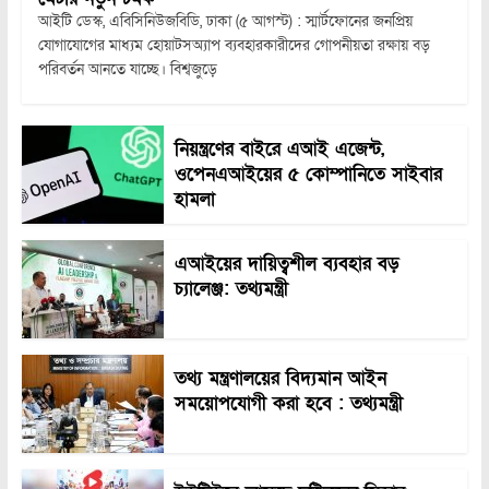
আইটি ডেস্ক, এবিসিনিউজবিডি, ঢাকা (৫ আগস্ট) : স্মার্টফোনের জনপ্রিয়
যোগাযোগের মাধ্যম হোয়াটসঅ্যাপ ব্যবহারকারীদের গোপনীয়তা রক্ষায় বড়
পরিবর্তন আনতে যাচ্ছে। বিশ্বজুড়ে
নিয়ন্ত্রণের বাইরে এআই এজেন্ট,
ওপেনএআইয়ের ৫ কোম্পানিতে সাইবার
হামলা
এআইয়ের দায়িত্বশীল ব্যবহার বড়
চ্যালেঞ্জ: তথ্যমন্ত্রী
তথ্য মন্ত্রণালয়ের বিদ্যমান আইন
সময়োপযোগী করা হবে : তথ্যমন্ত্রী