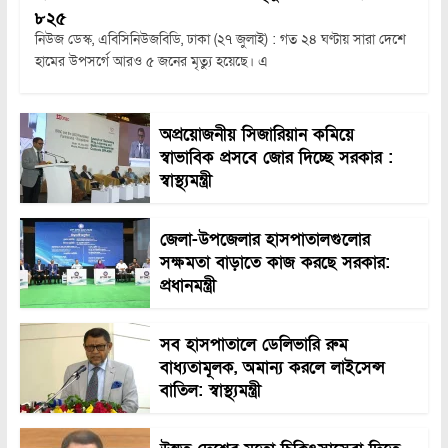
৮২৫
নিউজ ডেস্ক, এবিসিনিউজবিডি, ঢাকা (২৭ জুলাই) : গত ২৪ ঘণ্টায় সারা দেশে
হামের উপসর্গে আরও ৫ জনের মৃত্যু হয়েছে। এ
অপ্রয়োজনীয় সিজারিয়ান কমিয়ে
স্বাভাবিক প্রসবে জোর দিচ্ছে সরকার :
স্বাস্থ্যমন্ত্রী
জেলা-উপজেলার হাসপাতালগুলোর
সক্ষমতা বাড়াতে কাজ করছে সরকার:
প্রধানমন্ত্রী
সব হাসপাতালে ডেলিভারি রুম
বাধ্যতামূলক, অমান্য করলে লাইসেন্স
বাতিল: স্বাস্থ্যমন্ত্রী