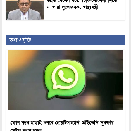
উন্নত দেশের মতো চিকিৎসাসেবা দিতে
না পারা দুঃখজনক: স্বাস্থ্যমন্ত্রী
তথ্য-প্রযুক্তি
ফোন নম্বর ছাড়াই চলবে হোয়াটসঅ্যাপ, প্রাইভেসি সুরক্ষায়
মেটার নতুন চমক