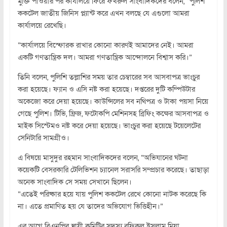
মুক্তি পাওয়ার পর কার্যালয়ে ফিরে ফখরুল সাংবাদিকদের বলেন, “পুলিশ
ককটেল জাতীয় জিনিস প্ল্যান্ট করে এখন বলছে যে এগুলো আমরা
কার্যালয়ে রেখেছি।
“কার্যালয়ে বিস্ফোরক রাখার কোনো কারণই আমাদের নেই। আমরা
একটি গণতান্ত্রিক দল। আমরা গণতান্ত্রিক আন্দোলনে বিশ্বাস করি।”
তিনি বলেন, পুলিশি তল্লাশির সময় তার চেম্বারের সব আসবাপত্র ভাংচুর
করা হয়েছে। ফ্যান ও এসি নষ্ট করা হয়েছে। দপ্তরের দুটি কম্পিউটার
অকেজো করে দেয়া হয়েছে। কাউন্সিলের সব নথিপত্র ও টাকা পয়সা নিয়ে
গেছে পুলিশ। টিভি, ফ্রিজ, ফটোকপি মেশিনসহ ব্রিফিং কক্ষের আসবাপত্র ও
মাইক সিস্টেমও নষ্ট করে দেয়া হয়েছে। ভাংচুর করা হয়েছে টয়েলেটের
সেনিটারি সামগ্রীও।
এ বিষয়ে মাসুদুর রহমান সাংবাদিকদের বলেন, “অভিযানের ঘটনা
কয়েকটি বেসরকারি টেলিভিশন চ্যানেল সরাসরি সম্প্রচার করেছে। তাছাড়া
অনেক সাংবাদিক সে সময় সেখানে ছিলেন।
“এতেই পরিষ্কার হয়ে যায় পুলিশ ককটেল রেখে কোনো নাটক করেছে কি
না। এতে প্রমাণিত হয় যে তাদের অভিযোগ ভিত্তিহীন।”
এর আগে বিএনপির স্থায়ী কমিটির সদস্য রফিকুল ইসলাম মিয়া