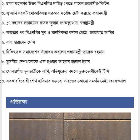
ঢাকা মহানগর উত্তর বিএনপির দায়িত্ব পেতে পারেন জাহাঙ্গীর-মিল্টন
জ্বালানি সংকট মোকাবিলায় সরকার সর্বোচ্চ চেষ্টা করছে: প্রধানমন্ত্রী
১৭ বছরের লড়াইয়ের ফসল জুলাই গণঅভ্যুত্থান: স্বরাষ্ট্রমন্ত্রী
ক্ষমতার পর বিএনপির সুর ও মানসিকতা বদলে গেছে: জামায়াত আমির
বাবা হারালেন মেসি
চিকিৎসক সমাবেশের উদ্বোধন করলেন প্রধানমন্ত্রী তারেক রহমান
মুসলিম দেশগুলোকে এক হওয়ার আহ্বান জানাল ইরান
সোনারগাঁয় স্কুলছাত্রীকে লাথি, অভিযুক্তের বদলে ভুক্তভোগীকেই টিসি
সরকারবিরোধী শেখ হাসিনার বক্তব্যে ভারতের কোনো সমর্থন নেই: জয়সওয়াল
প্রতিরক্ষা