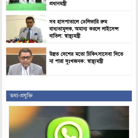
প্রধানমন্ত্রী
সব হাসপাতালে ডেলিভারি রুম
বাধ্যতামূলক, অমান্য করলে লাইসেন্স
বাতিল: স্বাস্থ্যমন্ত্রী
উন্নত দেশের মতো চিকিৎসাসেবা দিতে
না পারা দুঃখজনক: স্বাস্থ্যমন্ত্রী
তথ্য-প্রযুক্তি