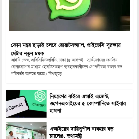
ফোন নম্বর ছাড়াই চলবে হোয়াটসঅ্যাপ, প্রাইভেসি সুরক্ষায়
মেটার নতুন চমক
আইটি ডেস্ক, এবিসিনিউজবিডি, ঢাকা (৫ আগস্ট) : স্মার্টফোনের জনপ্রিয়
যোগাযোগের মাধ্যম হোয়াটসঅ্যাপ ব্যবহারকারীদের গোপনীয়তা রক্ষায় বড়
পরিবর্তন আনতে যাচ্ছে। বিশ্বজুড়ে
নিয়ন্ত্রণের বাইরে এআই এজেন্ট,
ওপেনএআইয়ের ৫ কোম্পানিতে সাইবার
হামলা
এআইয়ের দায়িত্বশীল ব্যবহার বড়
চ্যালেঞ্জ: তথ্যমন্ত্রী