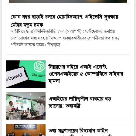
ফোন নম্বর ছাড়াই চলবে হোয়াটসঅ্যাপ, প্রাইভেসি সুরক্ষায়
মেটার নতুন চমক
আইটি ডেস্ক, এবিসিনিউজবিডি, ঢাকা (৫ আগস্ট) : স্মার্টফোনের জনপ্রিয়
যোগাযোগের মাধ্যম হোয়াটসঅ্যাপ ব্যবহারকারীদের গোপনীয়তা রক্ষায় বড়
পরিবর্তন আনতে যাচ্ছে। বিশ্বজুড়ে
নিয়ন্ত্রণের বাইরে এআই এজেন্ট,
ওপেনএআইয়ের ৫ কোম্পানিতে সাইবার
হামলা
এআইয়ের দায়িত্বশীল ব্যবহার বড়
চ্যালেঞ্জ: তথ্যমন্ত্রী
তথ্য মন্ত্রণালয়ের বিদ্যমান আইন