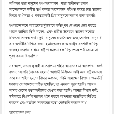
অধিকার হারা মানুষের গণ-আন্দোলন। যারা স্বাধীনতা রক্ষার
আন্দোলনকে দলীয় স্বার্থ রক্ষার আন্দোলনে পরিণত করতে চায়, তাদের
বিষয়ে স্বাধীনতা ও গণতন্ত্রকামী প্রিয় মানুষকে সজাগ থাকা জরুরি।’
গণআন্দোলনে আহতদের দুইভাবে ক্ষতিপূরণ দেওয়ার চেষ্টা করতে
পারেন জানিয়ে তিনি বলেন, ‘এক- রাষ্ট্রীয় উদ্যোগে তাদের সর্বোচ্চ
চিকিৎসা নিশ্চিত করা। দুই- মানুষের রাজনৈতিক এবং যোগ্যতা অনুযায়ী
তার অর্থনীতি নিশ্চিত করা। হতাহতদের প্রতি রাষ্ট্রের অবশ্যই দায়িত্ব
রয়েছে। জনগণের রায়ে রাষ্ট্র পরিচালনার দায়িত্ব পেলে পর্যায়ক্রমে তা
পূরণ করবে বিএনপি।’
এর আগে, সভায় জুলাই আন্দোলনে শহিদ আনাসের মা আবেগঘন কণ্ঠে
বলেন, ‘আপনি (তারেক রহমান) আগামী নির্বাচনে জয়ী হয়ে রাষ্ট্রক্ষমতায়
এলে সব শহিদ হত্যার বিচার করবেন, এটাই আমাদের বিশ্বাস। অন্তর্বর্তী
সরকার যে উদ্দেশ্যে গঠিত হয়েছিল, তা এখনো পূরণ হয়নি। আজও
আমার ছেলের হত্যাকারীদের গ্রেপ্তার করা হয়নি। আমরা বিশ্বাস করি,
ভবিষ্যতে বিএনপি সরকার গঠন করলে আপনারা ন্যায়বিচার নিশ্চিত
করবেন এবং বর্তমান সরকারের মতো বেইমানি করবেন না।’
মনোয়ারুল হক/