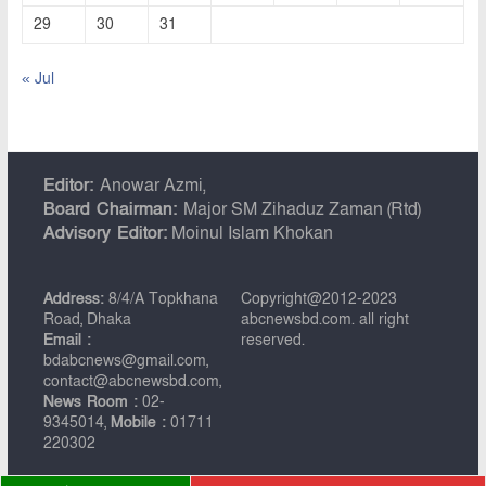
29
30
31
« Jul
Editor:
Anowar Azmi,
Board Chairman:
Major SM Zihaduz Zaman (Rtd)
Advisory Editor:
Moinul Islam Khokan
Address:
8/4/A Topkhana
Copyright@2012-2023
Road, Dhaka
abcnewsbd.com. all right
Email :
reserved.
bdabcnews@gmail.com,
contact@abcnewsbd.com,
News Room :
02-
9345014,
Mobile :
01711
220302