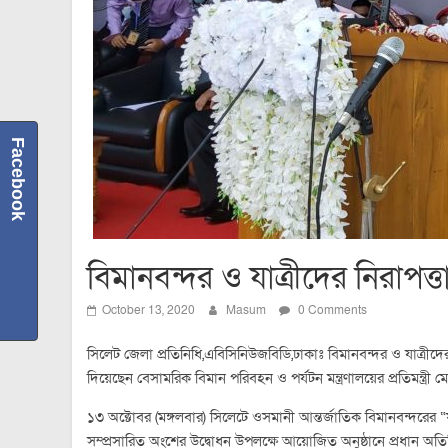
Facebook
বিমানবন্দর ও যাত্রীদের নিরাপত্ত
October 13, 2020
Masum
0 Comments
সিলেট জেলা প্রতিনিধি,এবিসিনিউজবিডি,ঢাকাঃ বিমানবন্দর ও যাত্রীদ
দিয়েছেন বেসামরিক বিমান পরিবহন ও পর্যটন মন্ত্রণালয়ের প্রতিমন্ত্রী
১৩ অক্টোবর (মঙ্গলবার) সিলেটে ওসমানী আন্তর্জাতিক বিমানবন্দরের 
সম্প্রসারিত অংশের উদ্বোধন উপলক্ষে আয়োজিত অনুষ্ঠানে প্রধান অতি