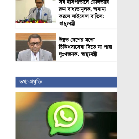
সব হাসপাতালে ডেলিভারি
রুম বাধ্যতামূলক, অমান্য
করলে লাইসেন্স বাতিল:
স্বাস্থ্যমন্ত্রী
উন্নত দেশের মতো
চিকিৎসাসেবা দিতে না পারা
দুঃখজনক: স্বাস্থ্যমন্ত্রী
তথ্য-প্রযুক্তি