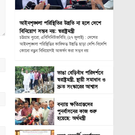
আইনশৃঙ্খলা পরিস্থিতির উন্নতি না হলে দেশে
বিনিয়োগ সম্ভব নয়: স্বরাষ্ট্রমন্ত্রী
চট্টগ্রাম ব্যুরো, এবিসিনিউজবিডি, (২৭ জুলাই) : দেশের
আইনশৃঙ্খলা পরিস্থিতির কাঙ্ক্ষিত উন্নতি ছাড়া দেশি-বিদেশি
কোনো নতুন বিনিয়োগই আকর্ষণ করা সম্ভব নয়
ভাঙা বেড়িবাঁধ পরিদর্শনে
স্বরাষ্ট্রমন্ত্রী, স্থায়ী সমাধান ও
দ্রুত সংস্কারের আশ্বাস
বন্যায় ক্ষতিগ্রস্তদের
পুনর্বাসনের কাজ শুরু
হয়েছে: অর্থমন্ত্রী