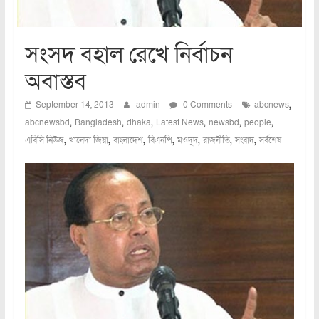
সংসদ বহাল রেখে নির্বাচন
অবাস্তব
,
September 14, 2013
admin
0 Comments
abcnews
,
,
,
,
,
,
abcnewsbd
Bangladesh
dhaka
Latest News
newsbd
people
,
,
,
,
,
,
,
এবিসি নিউজ
খালেদা জিয়া
বাংলাদেশ
বিএনপি
মওদুদ
রাজনীতি
সংবাদ
সর্বশেষ