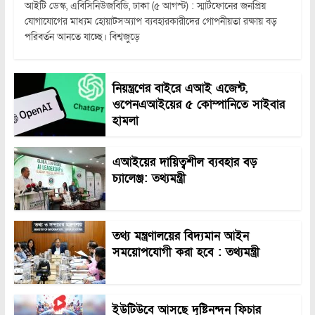
আইটি ডেস্ক, এবিসিনিউজবিডি, ঢাকা (৫ আগস্ট) : স্মার্টফোনের জনপ্রিয়
যোগাযোগের মাধ্যম হোয়াটসঅ্যাপ ব্যবহারকারীদের গোপনীয়তা রক্ষায় বড়
পরিবর্তন আনতে যাচ্ছে। বিশ্বজুড়ে
নিয়ন্ত্রণের বাইরে এআই এজেন্ট,
ওপেনএআইয়ের ৫ কোম্পানিতে সাইবার
হামলা
এআইয়ের দায়িত্বশীল ব্যবহার বড়
চ্যালেঞ্জ: তথ্যমন্ত্রী
তথ্য মন্ত্রণালয়ের বিদ্যমান আইন
সময়োপযোগী করা হবে : তথ্যমন্ত্রী
ইউটিউবে আসছে দৃষ্টিনন্দন ফিচার