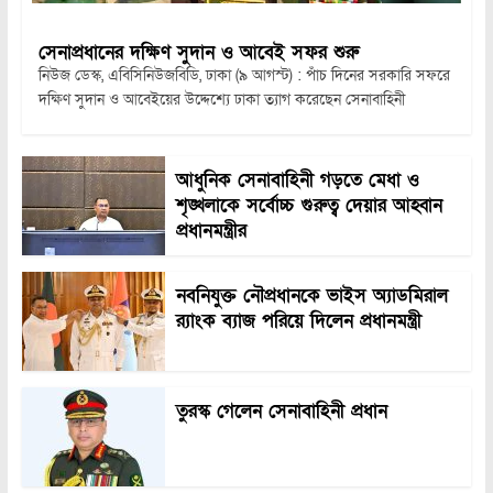
সেনাপ্রধানের দক্ষিণ সুদান ও আবেই সফর শুরু
নিউজ ডেস্ক, এবিসিনিউজবিডি, ঢাকা (৯ আগস্ট) : পাঁচ দিনের সরকারি সফরে
দক্ষিণ সুদান ও আবেইয়ের উদ্দেশ্যে ঢাকা ত্যাগ করেছেন সেনাবাহিনী
আধুনিক সেনাবাহিনী গড়তে মেধা ও
শৃঙ্খলাকে সর্বোচ্চ গুরুত্ব দেয়ার আহ্বান
প্রধানমন্ত্রীর
নবনিযুক্ত নৌপ্রধানকে ভাইস অ্যাডমিরাল
র‍্যাংক ব্যাজ পরিয়ে দিলেন প্রধানমন্ত্রী
তুরস্ক গেলেন সেনাবাহিনী প্রধান