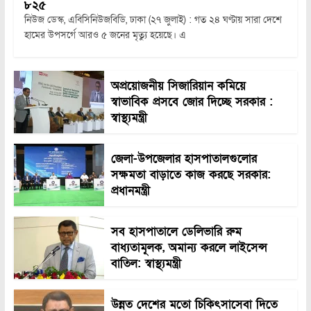
৮২৫
নিউজ ডেস্ক, এবিসিনিউজবিডি, ঢাকা (২৭ জুলাই) : গত ২৪ ঘণ্টায় সারা দেশে
হামের উপসর্গে আরও ৫ জনের মৃত্যু হয়েছে। এ
অপ্রয়োজনীয় সিজারিয়ান কমিয়ে
স্বাভাবিক প্রসবে জোর দিচ্ছে সরকার :
স্বাস্থ্যমন্ত্রী
জেলা-উপজেলার হাসপাতালগুলোর
সক্ষমতা বাড়াতে কাজ করছে সরকার:
প্রধানমন্ত্রী
সব হাসপাতালে ডেলিভারি রুম
বাধ্যতামূলক, অমান্য করলে লাইসেন্স
বাতিল: স্বাস্থ্যমন্ত্রী
উন্নত দেশের মতো চিকিৎসাসেবা দিতে