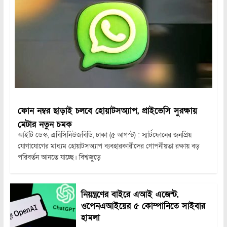
ফোন নম্বর ছাড়াই চলবে হোয়াটসঅ্যাপ, প্রাইভেসি সুরক্ষায়
মেটার নতুন চমক
আইটি ডেস্ক, এবিসিনিউজবিডি, ঢাকা (৫ আগস্ট) : স্মার্টফোনের জনপ্রিয়
যোগাযোগের মাধ্যম হোয়াটসঅ্যাপ ব্যবহারকারীদের গোপনীয়তা রক্ষায় বড়
পরিবর্তন আনতে যাচ্ছে। বিশ্বজুড়ে
নিয়ন্ত্রণের বাইরে এআই এজেন্ট,
ওপেনএআইয়ের ৫ কোম্পানিতে সাইবার
হামলা