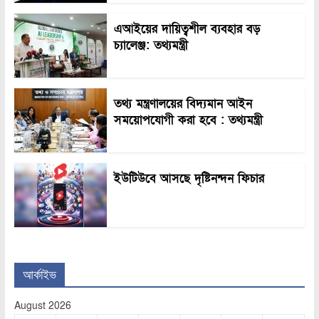
এআইয়ের দায়িত্বশীল ব্যবহার বড়
চ্যালেঞ্জ: তথ্যমন্ত্রী
তথ্য মন্ত্রণালয়ের বিদ্যমান আইন
সময়োপযোগী করা হবে : তথ্যমন্ত্রী
ইউটিউবে আসছে দৃষ্টিনন্দন ফিচার
আর্কাইভ
August 2026