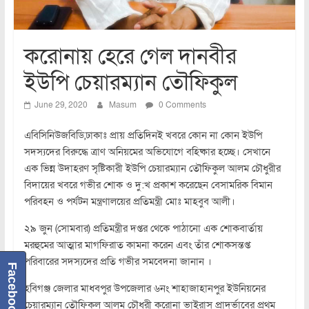
করোনায় হেরে গেল দানবীর
ইউপি চেয়ারম্যান তৌফিকুল
June 29, 2020
Masum
0 Comments
এবিসিনিউজবিডি,ঢাকাঃ প্রায় প্রতিদিনই খবরে কোন না কোন ইউপি
সদস্যদের বিরুদ্ধে ত্রাণ অনিয়মের অভিযোগে বহিষ্কার হচ্ছে। সেখানে
এক ভিন্ন উদাহরণ সৃষ্টিকারী ইউপি চেয়ারম্যান তৌফিকুল আলম চৌধুরীর
বিদায়ের খবরে গভীর শোক ও দু:খ প্রকাশ করেছেন বেসামরিক বিমান
পরিবহন ও পর্যটন মন্ত্রণালয়ের প্রতিমন্ত্রী মোঃ মাহবুব আলী।
২৯ জুন (সোমবার) প্রতিমন্ত্রীর দপ্তর থেকে পাঠানো এক শোকবার্তায়
মরহুমের আত্মার মাগফিরাত কামনা করেন এবং তাঁর শোকসন্তপ্ত
পরিবারের সদস্যদের প্রতি গভীর সমবেদনা জানান ।
Facebook
হবিগঞ্জ জেলার মাধবপুর উপজেলার ৬নং শাহাজাহানপুর ইউনিয়নের
চেয়ারম্যান তৌফিকুল আলম চৌধুরী করোনা ভাইরাস প্রাদুর্ভাবের প্রথম