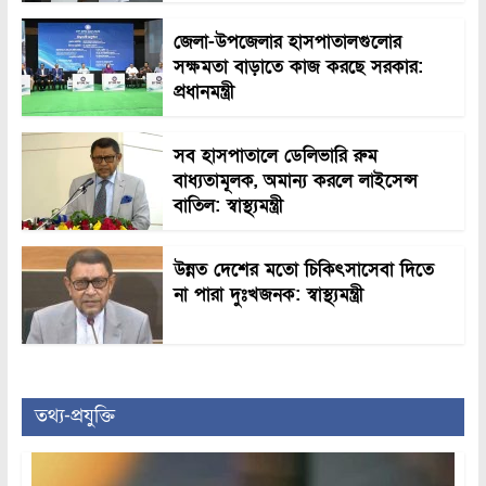
জেলা-উপজেলার হাসপাতালগুলোর
সক্ষমতা বাড়াতে কাজ করছে সরকার:
প্রধানমন্ত্রী
সব হাসপাতালে ডেলিভারি রুম
বাধ্যতামূলক, অমান্য করলে লাইসেন্স
বাতিল: স্বাস্থ্যমন্ত্রী
উন্নত দেশের মতো চিকিৎসাসেবা দিতে
না পারা দুঃখজনক: স্বাস্থ্যমন্ত্রী
তথ্য-প্রযুক্তি