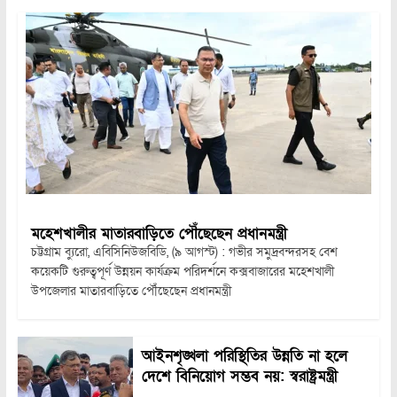
মহেশখালীর মাতারবাড়িতে পৌঁছেছেন প্রধানমন্ত্রী
চট্টগ্রাম ব্যুরো, এবিসিনিউজবিডি, (৯ আগস্ট) : গভীর সমুদ্রবন্দরসহ বেশ
কয়েকটি গুরুত্বপূর্ণ উন্নয়ন কার্যক্রম পরিদর্শনে কক্সবাজারের মহেশখালী
উপজেলার মাতারবাড়িতে পৌঁছেছেন প্রধানমন্ত্রী
আইনশৃঙ্খলা পরিস্থিতির উন্নতি না হলে
দেশে বিনিয়োগ সম্ভব নয়: স্বরাষ্ট্রমন্ত্রী