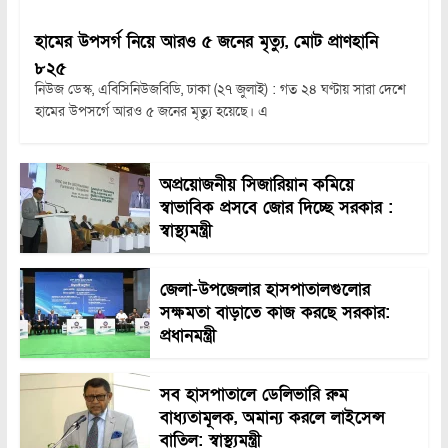
হামের উপসর্গ নিয়ে আরও ৫ জনের মৃত্যু, মোট প্রাণহানি
৮২৫
নিউজ ডেস্ক, এবিসিনিউজবিডি, ঢাকা (২৭ জুলাই) : গত ২৪ ঘণ্টায় সারা দেশে
হামের উপসর্গে আরও ৫ জনের মৃত্যু হয়েছে। এ
অপ্রয়োজনীয় সিজারিয়ান কমিয়ে
স্বাভাবিক প্রসবে জোর দিচ্ছে সরকার :
স্বাস্থ্যমন্ত্রী
জেলা-উপজেলার হাসপাতালগুলোর
সক্ষমতা বাড়াতে কাজ করছে সরকার:
প্রধানমন্ত্রী
সব হাসপাতালে ডেলিভারি রুম
বাধ্যতামূলক, অমান্য করলে লাইসেন্স
বাতিল: স্বাস্থ্যমন্ত্রী