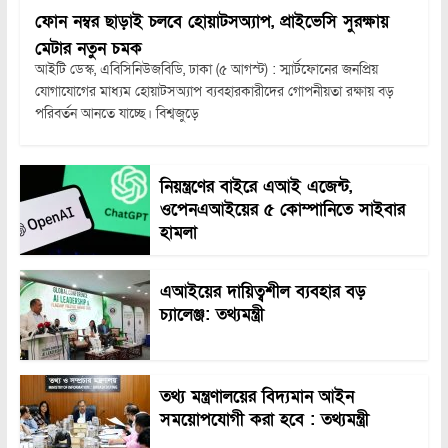
ফোন নম্বর ছাড়াই চলবে হোয়াটসঅ্যাপ, প্রাইভেসি সুরক্ষায়
মেটার নতুন চমক
আইটি ডেস্ক, এবিসিনিউজবিডি, ঢাকা (৫ আগস্ট) : স্মার্টফোনের জনপ্রিয়
যোগাযোগের মাধ্যম হোয়াটসঅ্যাপ ব্যবহারকারীদের গোপনীয়তা রক্ষায় বড়
পরিবর্তন আনতে যাচ্ছে। বিশ্বজুড়ে
নিয়ন্ত্রণের বাইরে এআই এজেন্ট,
ওপেনএআইয়ের ৫ কোম্পানিতে সাইবার
হামলা
এআইয়ের দায়িত্বশীল ব্যবহার বড়
চ্যালেঞ্জ: তথ্যমন্ত্রী
তথ্য মন্ত্রণালয়ের বিদ্যমান আইন
সময়োপযোগী করা হবে : তথ্যমন্ত্রী