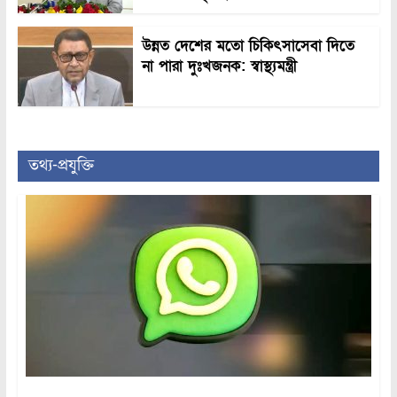
উন্নত দেশের মতো চিকিৎসাসেবা দিতে
না পারা দুঃখজনক: স্বাস্থ্যমন্ত্রী
তথ্য-প্রযুক্তি