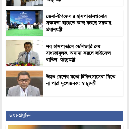
জেলা-উপজেলার হাসপাতালগুলোর
সক্ষমতা বাড়াতে কাজ করছে সরকার:
প্রধানমন্ত্রী
সব হাসপাতালে ডেলিভারি রুম
বাধ্যতামূলক, অমান্য করলে লাইসেন্স
বাতিল: স্বাস্থ্যমন্ত্রী
উন্নত দেশের মতো চিকিৎসাসেবা দিতে
না পারা দুঃখজনক: স্বাস্থ্যমন্ত্রী
তথ্য-প্রযুক্তি