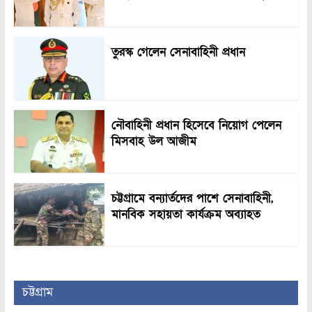
তুরস্ক গেলেন সেনাবাহিনী প্রধান
নৌবাহিনী প্রধান হিসেবে নিয়োগ পেলেন
মিসবাহ উল আজীম
চট্টগ্রামে বন্যার্তদের পাশে সেনাবাহিনী,
মানবিক সহায়তা কার্যক্রম অব্যাহত
চট্টগ্রাম