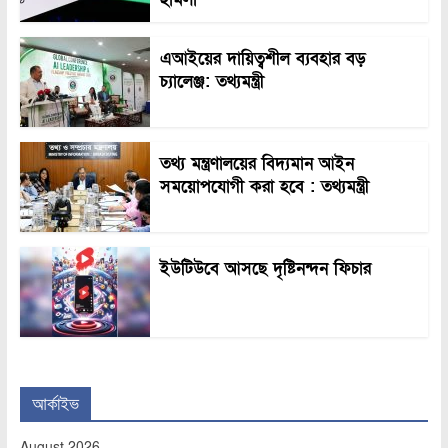
এআইয়ের দায়িত্বশীল ব্যবহার বড়
চ্যালেঞ্জ: তথ্যমন্ত্রী
তথ্য মন্ত্রণালয়ের বিদ্যমান আইন
সময়োপযোগী করা হবে : তথ্যমন্ত্রী
ইউটিউবে আসছে দৃষ্টিনন্দন ফিচার
আর্কাইভ
August 2026