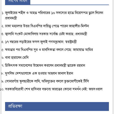
সর্বশেষ সংবাদ
জুলাইয়ের শহীদ ও আহত পরিবারের ১০ সদস্যের হাতে নিয়োগপত্র তুলে দিলেন
প্রধানমন্ত্রী
ঢাকা মহানগর উত্তর বিএনপির দায়িত্ব পেতে পারেন জাহাঙ্গীর-মিল্টন
জ্বালানি সংকট মোকাবিলায় সরকার সর্বোচ্চ চেষ্টা করছে: প্রধানমন্ত্রী
১৭ বছরের লড়াইয়ের ফসল জুলাই গণঅভ্যুত্থান: স্বরাষ্ট্রমন্ত্রী
ক্ষমতার পর বিএনপির সুর ও মানসিকতা বদলে গেছে: জামায়াত আমির
বাবা হারালেন মেসি
চিকিৎসক সমাবেশের উদ্বোধন করলেন প্রধানমন্ত্রী তারেক রহমান
মুসলিম দেশগুলোকে এক হওয়ার আহ্বান জানাল ইরান
সোনারগাঁয় স্কুলছাত্রীকে লাথি, অভিযুক্তের বদলে ভুক্তভোগীকেই টিসি
সরকারবিরোধী শেখ হাসিনার বক্তব্যে ভারতের কোনো সমর্থন নেই: জয়সওয়াল
প্রতিরক্ষা