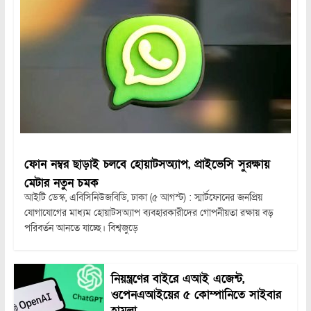
ফোন নম্বর ছাড়াই চলবে হোয়াটসঅ্যাপ, প্রাইভেসি সুরক্ষায়
মেটার নতুন চমক
আইটি ডেস্ক, এবিসিনিউজবিডি, ঢাকা (৫ আগস্ট) : স্মার্টফোনের জনপ্রিয়
যোগাযোগের মাধ্যম হোয়াটসঅ্যাপ ব্যবহারকারীদের গোপনীয়তা রক্ষায় বড়
পরিবর্তন আনতে যাচ্ছে। বিশ্বজুড়ে
নিয়ন্ত্রণের বাইরে এআই এজেন্ট,
ওপেনএআইয়ের ৫ কোম্পানিতে সাইবার
হামলা