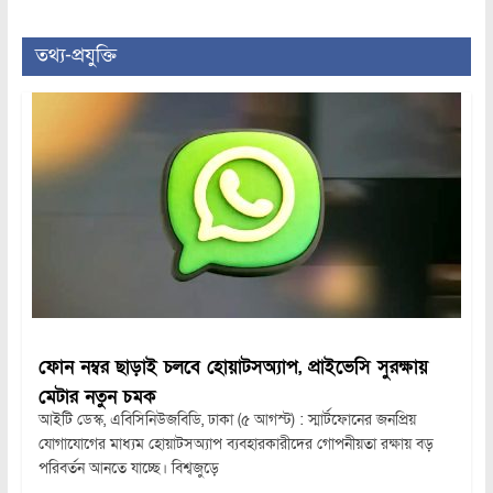
তথ্য-প্রযুক্তি
ফোন নম্বর ছাড়াই চলবে হোয়াটসঅ্যাপ, প্রাইভেসি সুরক্ষায়
মেটার নতুন চমক
আইটি ডেস্ক, এবিসিনিউজবিডি, ঢাকা (৫ আগস্ট) : স্মার্টফোনের জনপ্রিয়
যোগাযোগের মাধ্যম হোয়াটসঅ্যাপ ব্যবহারকারীদের গোপনীয়তা রক্ষায় বড়
পরিবর্তন আনতে যাচ্ছে। বিশ্বজুড়ে