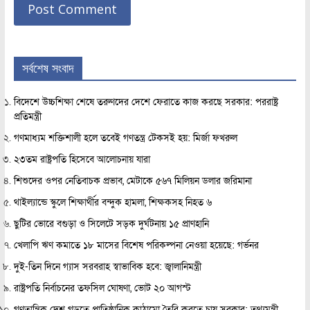
সর্বশেষ সংবাদ
বিদেশে উচ্চশিক্ষা শেষে তরুণদের দেশে ফেরাতে কাজ করছে সরকার: পররাষ্ট্র
প্রতিমন্ত্রী
গণমাধ্যম শক্তিশালী হলে তবেই গণতন্ত্র টেকসই হয়: মির্জা ফখরুল
২৩তম রাষ্ট্রপতি হিসেবে আলোচনায় যারা
শিশুদের ওপর নেতিবাচক প্রভাব, মেটাকে ৫৬৭ মিলিয়ন ডলার জরিমানা
থাইল্যান্ডে স্কুলে শিক্ষার্থীর বন্দুক হামলা, শিক্ষকসহ নিহত ৬
ছুটির ভোরে বগুড়া ও সিলেটে সড়ক দুর্ঘটনায় ১৫ প্রাণহানি
খেলাপি ঋণ কমাতে ১৮ মাসের বিশেষ পরিকল্পনা নেওয়া হয়েছে: গর্ভনর
দুই-তিন দিনে গ্যাস সরবরাহ স্বাভাবিক হবে: জ্বালানিমন্ত্রী
রাষ্ট্রপতি নির্বাচনের তফসিল ঘোষণা, ভোট ২০ আগস্ট
গণতান্ত্রিক দেশ গড়তে প্রাতিষ্ঠানিক কাঠামো তৈরি করতে চায় সরকার: তথ্যমন্ত্রী