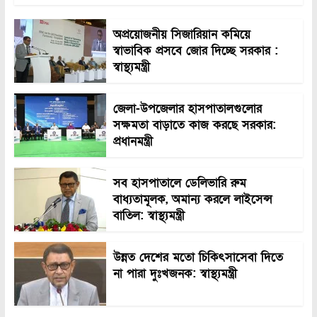
অপ্রয়োজনীয় সিজারিয়ান কমিয়ে
স্বাভাবিক প্রসবে জোর দিচ্ছে সরকার :
স্বাস্থ্যমন্ত্রী
জেলা-উপজেলার হাসপাতালগুলোর
সক্ষমতা বাড়াতে কাজ করছে সরকার:
প্রধানমন্ত্রী
সব হাসপাতালে ডেলিভারি রুম
বাধ্যতামূলক, অমান্য করলে লাইসেন্স
বাতিল: স্বাস্থ্যমন্ত্রী
উন্নত দেশের মতো চিকিৎসাসেবা দিতে
না পারা দুঃখজনক: স্বাস্থ্যমন্ত্রী