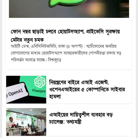
ফোন নম্বর ছাড়াই চলবে হোয়াটসঅ্যাপ, প্রাইভেসি সুরক্ষায়
মেটার নতুন চমক
আইটি ডেস্ক, এবিসিনিউজবিডি, ঢাকা (৫ আগস্ট) : স্মার্টফোনের জনপ্রিয়
যোগাযোগের মাধ্যম হোয়াটসঅ্যাপ ব্যবহারকারীদের গোপনীয়তা রক্ষায় বড়
পরিবর্তন আনতে যাচ্ছে। বিশ্বজুড়ে
নিয়ন্ত্রণের বাইরে এআই এজেন্ট,
ওপেনএআইয়ের ৫ কোম্পানিতে সাইবার
হামলা
এআইয়ের দায়িত্বশীল ব্যবহার বড়
চ্যালেঞ্জ: তথ্যমন্ত্রী