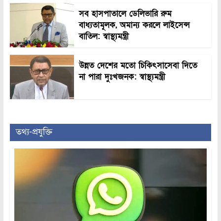
সব হাসপাতালে ডেলিভারি রুম
বাধ্যতামূলক, অমান্য করলে লাইসেন্স
বাতিল: স্বাস্থ্যমন্ত্রী
উন্নত দেশের মতো চিকিৎসাসেবা দিতে
না পারা দুঃখজনক: স্বাস্থ্যমন্ত্রী
তথ্য-প্রযুক্তি