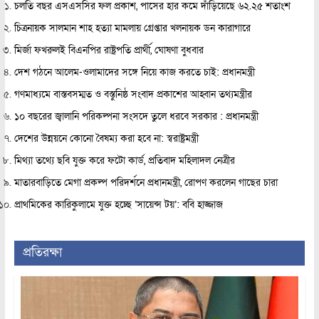
চলতি বছর এসএসসির ফল প্রকাশ, পাসের হার কমে দাঁড়িয়েছে ৬২.২৫ শতাংশ
চিত্রনায়ক সালমান শাহ হত্যা মামলায় গ্রেপ্তার খলনায়ক ডন কারাগারে
মির্জা ফখরুলই বিএনপির রাষ্ট্রপতি প্রার্থী, ঘোষণা বুধবার
দেশ গঠনে আলেম-ওলামাদের সঙ্গে নিয়ে কাজ করতে চাই: প্রধানমন্ত্রী
গণমাধ্যমে বাস্তবসম্মত ও বস্তুনিষ্ঠ সংবাদ প্রকাশের আহ্বান তথ্যমন্ত্রীর
১০ বছরের জ্বালানি পরিকল্পনা সংসদে তুলে ধরবে সরকার : প্রধানমন্ত্রী
দেশের উন্নয়নে কোনো বৈষম্য করা হবে না: স্বরাষ্ট্রমন্ত্রী
মিথ্যা তথ্যে ছবি যুক্ত করে ফটো কার্ড, প্রতিবাদ মহিলাদল নেত্রীর
মাতারবাড়িতে মেগা প্রকল্প পরিদর্শনে প্রধানমন্ত্রী, রোপণ করলেন গাছের চারা
প্রাথমিকের কারিকুলামে যুক্ত হচ্ছে ‘সায়েন্স টয়’: ববি হাজ্জাজ
প্রতিরক্ষা