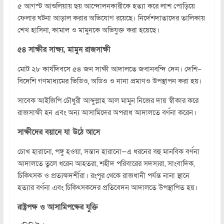
৫ আগস্ট আশুলিয়ায় ছয় আন্দোলনকারীকে হত্যা করে লাশ পোড়িয়ে
ফেলার ঘটনা আড়াল করার অভিযোগ রয়েছে। নির্দেশদাতাদের তালিকায়
শেখ হাসিনা, কামাল ও মামুনকে অভিযুক্ত করা হয়েছে।
৫৪ সাক্ষীর সাক্ষ্য, মামুন রাজসাক্ষী
মোট ২৮ কার্যদিবসে ৫৪ জন সাক্ষী আদালতে জবানবন্দি দেন। দেশি–
বিদেশি গণমাধ্যমের ভিডিও, অডিও ও নানা প্রমাণও উপস্থাপন করা হয়।
সাবেক আইজিপি চৌধুরী আব্দুল্লাহ আল মামুন নিজের দায় স্বীকার করে
রাজসাক্ষী হন এবং অন্য আসামিদের অপরাধ আদালতে বর্ণনা করেন।
সাক্ষীদের বয়ানে যা উঠে আসে
চোখ হারানো, পঙ্গু হওয়া, সন্তান হারানো—এ ধরনের বহু মানবিক বর্ণনা
আদালতে তুলে ধরেন আহতরা, শহীদ পরিবারের সদস্যরা, সাংবাদিক,
চিকিৎসক ও প্রত্যক্ষদর্শীরা। রংপুর থেকে রাজধানী পর্যন্ত নানা স্থানে
হত্যার বর্ণনা এবং চিকিৎসকদের প্রতিবেদন আদালতে উপস্থাপিত হয়।
রাষ্ট্রপক্ষ ও আসামিপক্ষের যুক্তি