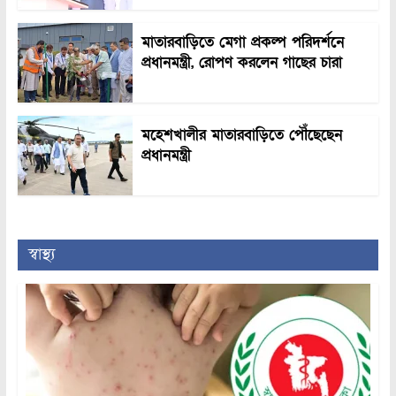
মাতারবাড়িতে মেগা প্রকল্প পরিদর্শনে
প্রধানমন্ত্রী, রোপণ করলেন গাছের চারা
মহেশখালীর মাতারবাড়িতে পৌঁছেছেন
প্রধানমন্ত্রী
স্বাস্থ্য