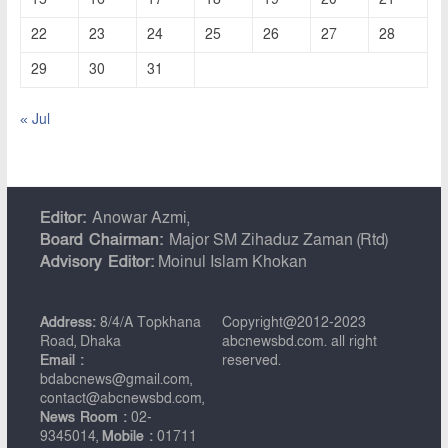
22
23
24
25
26
27
28
29
30
31
« Jul
Editor:
Anowar Azmi,
Board Chairman:
Major SM Zihaduz Zaman (Rtd)
Advisory Editor:
Moinul Islam Khokan
Address:
8/4/A Topkhana
Copyright@2012-2023
Road, Dhaka
abcnewsbd.com. all right
Email :
reserved.
bdabcnews@gmail.com,
contact@abcnewsbd.com,
News Room :
02-
9345014,
Mobile :
01711