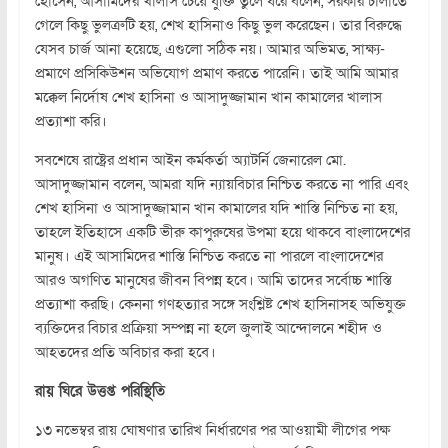
হোসেন, আসামিদের খালাস চেয়ে যুক্তি তুলে ধরে বলেন, সরকার চালাতে
গেলে কিছু ভুলত্রুটি হয়, শেখ হাসিনাও কিছু ভুল করেছেন। তার বিরুদ্ধে
যেসব চার্জ আনা হয়েছে, এগুলো সঠিক নয়। আমার অভিমত, সাক্ষ্য-
প্রমাণে প্রসিকিউশন অভিযোগ প্রমাণ করতে পারেনি। তাই আমি আমার
মক্কেল নির্দোষ শেখ হাসিনা ও আসাদুজ্জামান খান কামালের খালাস
প্রত্যাশা করি।
সবশেষে রাষ্ট্রের প্রধান আইন কর্মকর্তা অ্যাটর্নি জেনারেল মো.
আসাদুজ্জামান বলেন, আমরা যদি ন্যায়বিচার নিশ্চিত করতে না পারি এবং
শেখ হাসিনা ও আসাদুজ্জামান খান কামালের যদি শাস্তি নিশ্চিত না হয়,
তাহলে ইতিহাসে একটি ভীরু কাপুরুষের উপমা হয়ে থাকবে বাংলাদেশের
মানুষ। এই আসামিদের শাস্তি নিশ্চিত করতে না পারলে বাংলাদেশের
আরও অগণিত মানুষের জীবন বিপন্ন হবে। আমি তাদের সর্বোচ্চ শাস্তি
প্রত্যাশা করছি। কেননা গণহত্যার সঙ্গে সংশ্লিষ্ট শেখ হাসিনাসহ অভিযুক্ত
ব্যক্তিদের বিচার প্রক্রিয়া সম্পন্ন না হলে জুলাই আন্দোলনে শহীদ ও
আহতদের প্রতি অবিচার করা হবে।
রায় ঘিরে উত্তপ্ত পরিস্থিতি
১৩ নভেম্বর রায় ঘোষণার তারিখ নির্ধারণের পর আওয়ামী লীগের পক্ষ