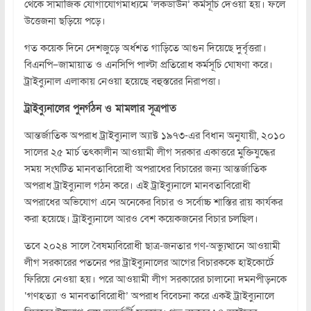
থেকে সামাজিক যোগাযোগমাধ্যমে ‘লকডাউন’ কর্মসূচি দেওয়া হয়। ফলে
উত্তেজনা ছড়িয়ে পড়ে।
গত কয়েক দিনে দেশজুড়ে অর্ধশত গাড়িতে আগুন দিয়েছে দুর্বৃত্তরা।
বিএনপি–জামায়াত ও এনসিপি পাল্টা প্রতিরোধ কর্মসূচি ঘোষণা করে।
ট্রাইব্যুনাল এলাকায় নেওয়া হয়েছে বহুস্তরের নিরাপত্তা।
ট্রাইব্যুনালের পুনর্গঠন ও মামলার সূত্রপাত
আন্তর্জাতিক অপরাধ ট্রাইব্যুনাল অ্যাক্ট ১৯৭৩-এর বিধান অনুযায়ী, ২০১০
সালের ২৫ মার্চ তৎকালীন আওয়ামী লীগ সরকার একাত্তরে মুক্তিযুদ্ধের
সময় সংঘটিত মানবতাবিরোধী অপরাধের বিচারের জন্য আন্তর্জাতিক
অপরাধ ট্রাইব্যুনাল গঠন করে। এই ট্রাইব্যুনালে মানবতাবিরোধী
অপরাধের অভিযোগ এনে অনেকের বিচার ও সর্বোচ্চ শাস্তির রায় কার্যকর
করা হয়েছে। ট্রাইব্যুনালে আরও বেশ কয়েকজনের বিচার চলছিল।
তবে ২০২৪ সালে বৈষম্যবিরোধী ছাত্র-জনতার গণ-অভ্যুত্থানে আওয়ামী
লীগ সরকারের পতনের পর ট্রাইব্যুনালের আগের বিচারককে হাইকোর্টে
ফিরিয়ে নেওয়া হয়। পরে আওয়ামী লীগ সরকারের চালানো দমনপীড়নকে
‘গণহত্যা ও মানবতাবিরোধী’ অপরাধ বিবেচনা করে একই ট্রাইব্যুনালে