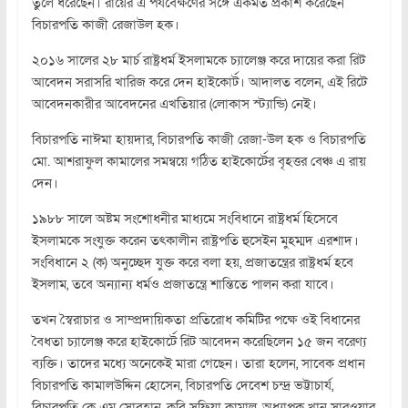
তুলে ধরেছেন। রায়ের এ পর্যবেক্ষণের সঙ্গে একমত প্রকাশ করেছেন
বিচারপতি কাজী রেজাউল হক।
২০১৬ সালের ২৮ মার্চ রাষ্ট্রধর্ম ইসলামকে চ্যালেঞ্জ করে দায়ের করা রিট
আবেদন সরাসরি খারিজ করে দেন হাইকোর্ট। আদালত বলেন, এই রিটে
আবেদনকারীর আবেদনের এখতিয়ার (লোকাস স্ট্যান্ডি) নেই।
বিচারপতি নাঈমা হায়দার, বিচারপতি কাজী রেজা-উল হক ও বিচারপতি
মো. আশরাফুল কামালের সমন্বয়ে গঠিত হাইকোর্টের বৃহত্তর বেঞ্চ এ রায়
দেন।
১৯৮৮ সালে অষ্টম সংশোধনীর মাধ্যমে সংবিধানে রাষ্ট্রধর্ম হিসেবে
ইসলামকে সংযুক্ত করেন তৎকালীন রাষ্ট্রপতি হুসেইন মুহম্মদ এরশাদ।
সংবিধানে ২ (ক) অনুচ্ছেদ যুক্ত করে বলা হয়, প্রজাতন্ত্রের রাষ্ট্রধর্ম হবে
ইসলাম, তবে অন্যান্য ধর্মও প্রজাতন্ত্রে শান্তিতে পালন করা যাবে।
তখন স্বৈরাচার ও সাম্প্রদায়িকতা প্রতিরোধ কমিটির পক্ষে ওই বিধানের
বৈধতা চ্যালেঞ্জ করে হাইকোর্টে রিট আবেদন করেছিলেন ১৫ জন বরেণ্য
ব্যক্তি। তাদের মধ্যে অনেকেই মারা গেছেন। তারা হলেন, সাবেক প্রধান
বিচারপতি কামালউদ্দিন হোসেন, বিচারপতি দেবেশ চন্দ্র ভট্টাচার্য,
বিচারপতি কে এম সোবহান, কবি সুফিয়া কামাল, অধ্যাপক খান সারওয়ার