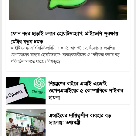
ফোন নম্বর ছাড়াই চলবে হোয়াটসঅ্যাপ, প্রাইভেসি সুরক্ষায়
মেটার নতুন চমক
আইটি ডেস্ক, এবিসিনিউজবিডি, ঢাকা (৫ আগস্ট) : স্মার্টফোনের জনপ্রিয়
যোগাযোগের মাধ্যম হোয়াটসঅ্যাপ ব্যবহারকারীদের গোপনীয়তা রক্ষায় বড়
পরিবর্তন আনতে যাচ্ছে। বিশ্বজুড়ে
নিয়ন্ত্রণের বাইরে এআই এজেন্ট,
ওপেনএআইয়ের ৫ কোম্পানিতে সাইবার
হামলা
এআইয়ের দায়িত্বশীল ব্যবহার বড়
চ্যালেঞ্জ: তথ্যমন্ত্রী