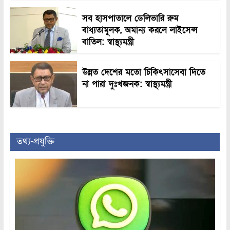
সব হাসপাতালে ডেলিভারি রুম
বাধ্যতামূলক, অমান্য করলে লাইসেন্স
বাতিল: স্বাস্থ্যমন্ত্রী
উন্নত দেশের মতো চিকিৎসাসেবা দিতে
না পারা দুঃখজনক: স্বাস্থ্যমন্ত্রী
তথ্য-প্রযুক্তি