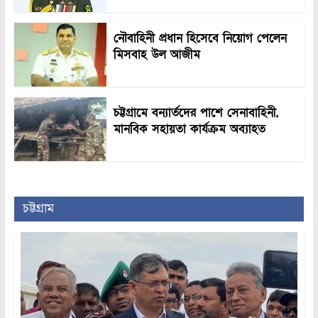
নৌবাহিনী প্রধান হিসেবে নিয়োগ পেলেন
মিসবাহ উল আজীম
চট্টগ্রামে বন্যার্তদের পাশে সেনাবাহিনী,
মানবিক সহায়তা কার্যক্রম অব্যাহত
চট্টগ্রাম