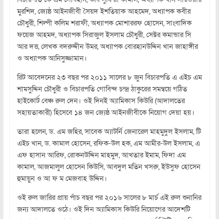
মুরশিদ, জ্যেষ্ঠ আইনজীবী সৈয়দ ইশতিয়াক আহমেদ, অধ্যাপক কবীর
চৌধুরী, শিল্পী কলিম শরাফী, অধ্যাপক মোশাররফ হোসেন, সাংবাদিক
ফয়েজ আহমদ, অধ্যাপক সিরাজুল ইসলাম চৌধুরী, সেক্টর কমান্ডার সি
আর দত্ত, লেখক বদরুদ্দীন উমর, অধ্যাপক বোরহানউদ্দিন খান জাহাঙ্গীর
ও অধ্যাপক আনিসুজ্জামান।
রিট আবেদনের ২৩ বছর পর ২০১১ সালের ৮ জুন বিচারপতি এ এইচ এম
শামসুদ্দিন চৌধুরী ও বিচারপতি গোবিন্দ চন্দ্র ঠাকুরের সমন্বয়ে গঠিত
হাইকোর্ট বেঞ্চ রুল দেন। ওই দিনই অ্যামিকাস কিউরি (আদালতের
সহায়তাকারী) হিসেবে ১৪ জন জ্যেষ্ঠ আইনজীবীকে নিয়োগ দেয়া হয়।
তারা হলেন, ড. এম জহির, সাবেক অ্যাটর্নি জেনারেল মাহমুদুল ইসলাম, টি
এইচ খান, ড. কামাল হোসেন, রফিক-উল হক, এম আমীর-উল ইসলাম, এ
এফ হাসান আরিফ, রোকনউদ্দিন মাহমুদ, আখতার ইমাম, ফিদা এম
কামাল, আজমালুল হোসেন কিউসি, আবদুল মতিন খসরু, ইউসুফ হোসেন
হুমায়ুন ও আ ফ ম মেজবাহ উদ্দিন।
ওই রুল জারির প্রায় পাঁচ বছর পর ২০১৬ সালের ৮ মার্চ এই রুল শুনানির
জন্য আদালতে ওঠে। ওই দিন অ্যামিকাস কিউরি নিয়োগের আদেশটি