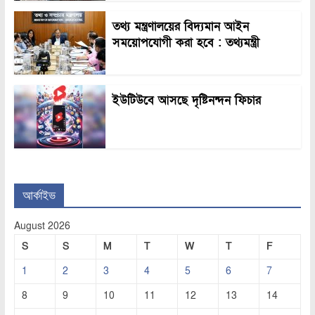
তথ্য মন্ত্রণালয়ের বিদ্যমান আইন
সময়োপযোগী করা হবে : তথ্যমন্ত্রী
ইউটিউবে আসছে দৃষ্টিনন্দন ফিচার
আর্কাইভ
August 2026
S
S
M
T
W
T
F
1
2
3
4
5
6
7
8
9
10
11
12
13
14