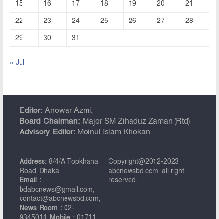
15
16
17
18
19
20
21
22
23
24
25
26
27
28
29
30
31
« Jul
Editor:
Anowar Azmi,
Board Chairman:
Major SM Zihaduz Zaman (Rtd)
Advisory Editor:
Moinul Islam Khokan
Address:
8/4/A Topkhana
Copyright@2012-2023
Road, Dhaka
abcnewsbd.com. all right
Email :
reserved.
bdabcnews@gmail.com,
contact@abcnewsbd.com,
News Room :
02-
9345014,
Mobile :
01711