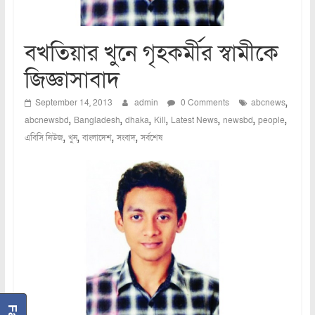
বখতিয়ার খুনে গৃহকর্মীর স্বামীকে
জিজ্ঞাসাবাদ
,
September 14, 2013
admin
0 Comments
abcnews
,
,
,
,
,
,
,
abcnewsbd
Bangladesh
dhaka
Kill
Latest News
newsbd
people
,
,
,
,
এবিসি নিউজ
খুন
বাংলাদেশ
সংবাদ
সর্বশেষ