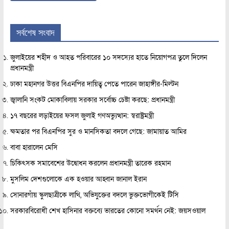
সর্বশেষ সংবাদ
জুলাইয়ের শহীদ ও আহত পরিবারের ১০ সদস্যের হাতে নিয়োগপত্র তুলে দিলেন
প্রধানমন্ত্রী
ঢাকা মহানগর উত্তর বিএনপির দায়িত্ব পেতে পারেন জাহাঙ্গীর-মিল্টন
জ্বালানি সংকট মোকাবিলায় সরকার সর্বোচ্চ চেষ্টা করছে: প্রধানমন্ত্রী
১৭ বছরের লড়াইয়ের ফসল জুলাই গণঅভ্যুত্থান: স্বরাষ্ট্রমন্ত্রী
ক্ষমতার পর বিএনপির সুর ও মানসিকতা বদলে গেছে: জামায়াত আমির
বাবা হারালেন মেসি
চিকিৎসক সমাবেশের উদ্বোধন করলেন প্রধানমন্ত্রী তারেক রহমান
মুসলিম দেশগুলোকে এক হওয়ার আহ্বান জানাল ইরান
সোনারগাঁয় স্কুলছাত্রীকে লাথি, অভিযুক্তের বদলে ভুক্তভোগীকেই টিসি
সরকারবিরোধী শেখ হাসিনার বক্তব্যে ভারতের কোনো সমর্থন নেই: জয়সওয়াল