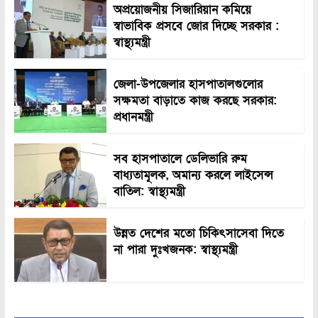
অপ্রয়োজনীয় সিজারিয়ান কমিয়ে
স্বাভাবিক প্রসবে জোর দিচ্ছে সরকার :
স্বাস্থ্যমন্ত্রী
জেলা-উপজেলার হাসপাতালগুলোর
সক্ষমতা বাড়াতে কাজ করছে সরকার:
প্রধানমন্ত্রী
সব হাসপাতালে ডেলিভারি রুম
বাধ্যতামূলক, অমান্য করলে লাইসেন্স
বাতিল: স্বাস্থ্যমন্ত্রী
উন্নত দেশের মতো চিকিৎসাসেবা দিতে
না পারা দুঃখজনক: স্বাস্থ্যমন্ত্রী