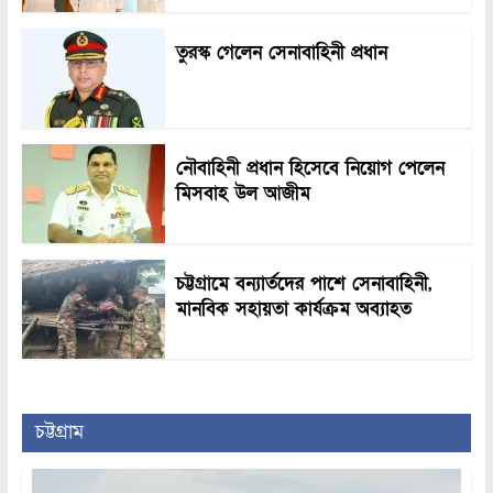
তুরস্ক গেলেন সেনাবাহিনী প্রধান
নৌবাহিনী প্রধান হিসেবে নিয়োগ পেলেন
মিসবাহ উল আজীম
চট্টগ্রামে বন্যার্তদের পাশে সেনাবাহিনী,
মানবিক সহায়তা কার্যক্রম অব্যাহত
চট্টগ্রাম