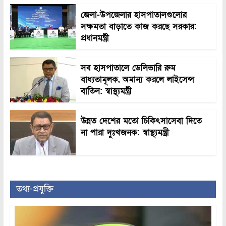
জেলা-উপজেলার হাসপাতালগুলোর
সক্ষমতা বাড়াতে কাজ করছে সরকার:
প্রধানমন্ত্রী
সব হাসপাতালে ডেলিভারি রুম
বাধ্যতামূলক, অমান্য করলে লাইসেন্স
বাতিল: স্বাস্থ্যমন্ত্রী
উন্নত দেশের মতো চিকিৎসাসেবা দিতে
না পারা দুঃখজনক: স্বাস্থ্যমন্ত্রী
তথ্য-প্রযুক্তি