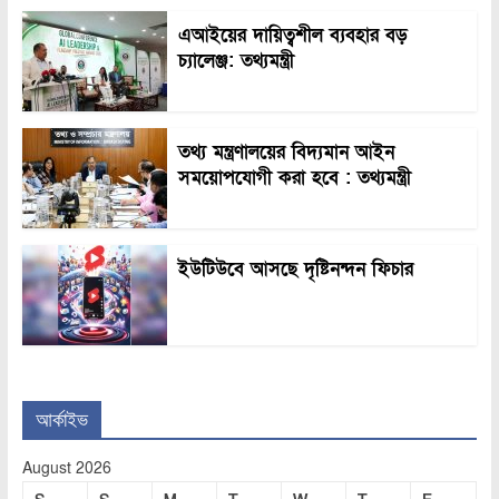
এআইয়ের দায়িত্বশীল ব্যবহার বড়
চ্যালেঞ্জ: তথ্যমন্ত্রী
তথ্য মন্ত্রণালয়ের বিদ্যমান আইন
সময়োপযোগী করা হবে : তথ্যমন্ত্রী
ইউটিউবে আসছে দৃষ্টিনন্দন ফিচার
আর্কাইভ
August 2026