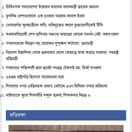
চিকিৎসক সমাবেশের উদ্বোধন করলেন প্রধানমন্ত্রী তারেক রহমান
মুসলিম দেশগুলোকে এক হওয়ার আহ্বান জানাল ইরান
সোনারগাঁয় স্কুলছাত্রীকে লাথি, অভিযুক্তের বদলে ভুক্তভোগীকেই টিসি
সরকারবিরোধী শেখ হাসিনার বক্তব্যে ভারতের কোনো সমর্থন নেই: জয়সওয়াল
গণমাধ্যমকে নিয়ন্ত্রণ নয়, প্রয়োজন সুশৃঙ্খল কাঠামো: তথ্যমন্ত্রী
বিদেশে উচ্চশিক্ষা শেষে তরুণদের দেশে ফেরাতে কাজ করছে সরকার: পররাষ্ট্র
প্রতিমন্ত্রী
গণমাধ্যম শক্তিশালী হলে তবেই গণতন্ত্র টেকসই হয়: মির্জা ফখরুল
২৩তম রাষ্ট্রপতি হিসেবে আলোচনায় যারা
শিশুদের ওপর নেতিবাচক প্রভাব, মেটাকে ৫৬৭ মিলিয়ন ডলার জরিমানা
থাইল্যান্ডে স্কুলে শিক্ষার্থীর বন্দুক হামলা, শিক্ষকসহ নিহত ৬
প্রতিরক্ষা