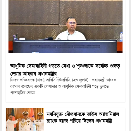
আধুনিক সেনাবাহিনী গড়তে মেধা ও শৃঙ্খলাকে সর্বোচ্চ গুরুত্ব
দেয়ার আহ্বান প্রধানমন্ত্রীর
নিজস্ব প্রতিবেদক (ঢাকা), এবিসিনিউজবিডি, (২৬ জুলাই) : প্রধানমন্ত্রী তারেক
রহমান বলেছেন, একটি পেশাদার ও আধুনিক সেনাবাহিনী গড়ে তুলতে
পদোন্নতির ক্ষেত্রে
নবনিযুক্ত নৌপ্রধানকে ভাইস অ্যাডমিরাল
র‍্যাংক ব্যাজ পরিয়ে দিলেন প্রধানমন্ত্রী