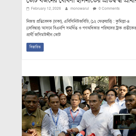
ভোট বর্জনের ঘোষণা হাসনাতের প্রতিদ্বন্দ্বী প্রার্থী
February 12, 2026
monowarul
0 Comments
নিজস্ব প্রতিবেদক (ঢাকা), এবিসিনিউজবিডি, (১২ ফেব্রুয়ারি) : কুমিল্লা-৪
(দেবিদ্বার) আসনে বিএনপি সমর্থিত ও গণঅধিকার পরিষদের ট্রাক প্রতীকে
প্রার্থী জসিমউদ্দীন ভোট
বিস্তারিত