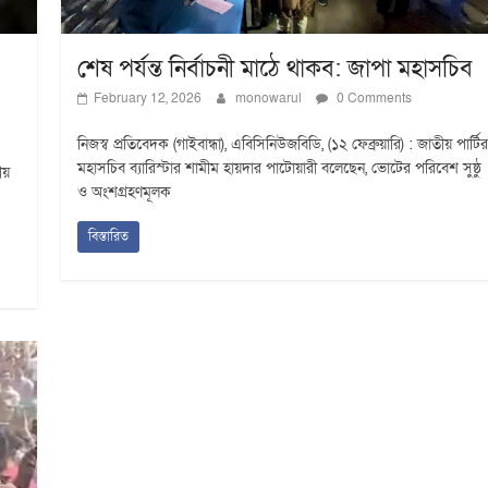
শেষ পর্যন্ত নির্বাচনী মাঠে থাকব: জাপা মহাসচিব
February 12, 2026
monowarul
0 Comments
নিজস্ব প্রতিবেদক (গাইবান্ধা), এবিসিনিউজবিডি, (১২ ফেব্রুয়ারি) : জাতীয় পার্টির
মহাসচিব ব্যারিস্টার শামীম হায়দার পাটোয়ারী বলেছেন, ভোটের পরিবেশ সুষ্ঠু
ীয়
ও অংশগ্রহণমূলক
বিস্তারিত