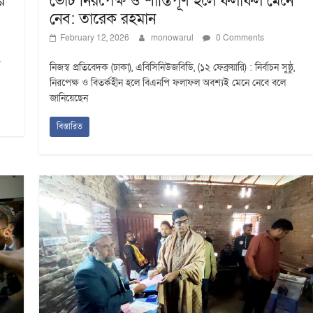
র
ভোট নিরপেক্ষ ও শান্তিপূর্ণ হলে ফলাফল মেনে
নেব: তারেক রহমান
February 12, 2026
monowarul
0 Comments
র
নিজস্ব প্রতিবেদক (ঢাকা), এবিসিনিউজবিডি, (১২ ফেব্রুয়ারি) : নির্বাচন সুষ্ঠু,
নিরপেক্ষ ও বিতর্কহীন হলে বিএনপি ফলাফল অবশ্যই মেনে নেবে বলে
জানিয়েছেন
বিস্তারিত