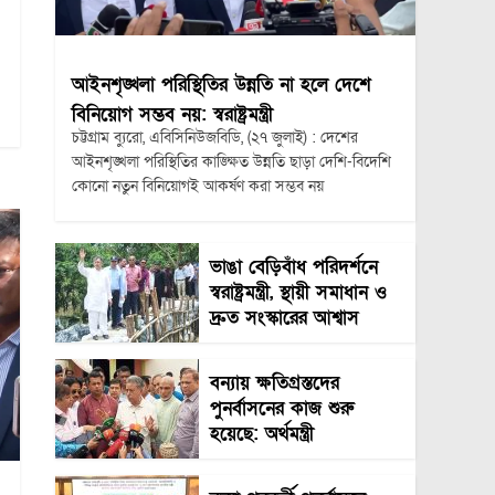
আইনশৃঙ্খলা পরিস্থিতির উন্নতি না হলে দেশে
বিনিয়োগ সম্ভব নয়: স্বরাষ্ট্রমন্ত্রী
চট্টগ্রাম ব্যুরো, এবিসিনিউজবিডি, (২৭ জুলাই) : দেশের
আইনশৃঙ্খলা পরিস্থিতির কাঙ্ক্ষিত উন্নতি ছাড়া দেশি-বিদেশি
কোনো নতুন বিনিয়োগই আকর্ষণ করা সম্ভব নয়
ভাঙা বেড়িবাঁধ পরিদর্শনে
স্বরাষ্ট্রমন্ত্রী, স্থায়ী সমাধান ও
দ্রুত সংস্কারের আশ্বাস
বন্যায় ক্ষতিগ্রস্তদের
পুনর্বাসনের কাজ শুরু
হয়েছে: অর্থমন্ত্রী