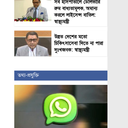
সব হাসপাতালে ডেলিভারি
রুম বাধ্যতামূলক, অমান্য
করলে লাইসেন্স বাতিল:
স্বাস্থ্যমন্ত্রী
উন্নত দেশের মতো
চিকিৎসাসেবা দিতে না পারা
দুঃখজনক: স্বাস্থ্যমন্ত্রী
তথ্য-প্রযুক্তি