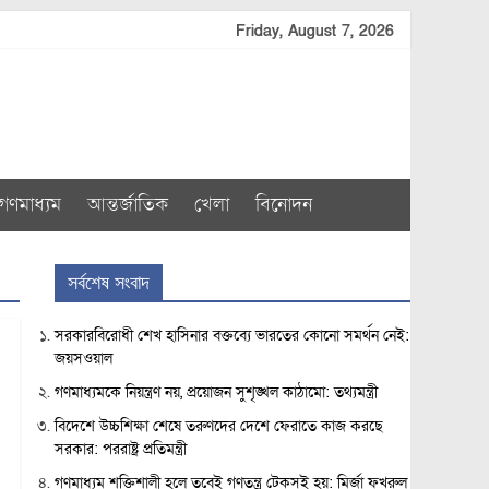
Friday, August 7, 2026
গণমাধ্যম
আন্তর্জাতিক
খেলা
বিনোদন
সর্বশেষ সংবাদ
সরকারবিরোধী শেখ হাসিনার বক্তব্যে ভারতের কোনো সমর্থন নেই:
জয়সওয়াল
গণমাধ্যমকে নিয়ন্ত্রণ নয়, প্রয়োজন সুশৃঙ্খল কাঠামো: তথ্যমন্ত্রী
বিদেশে উচ্চশিক্ষা শেষে তরুণদের দেশে ফেরাতে কাজ করছে
সরকার: পররাষ্ট্র প্রতিমন্ত্রী
গণমাধ্যম শক্তিশালী হলে তবেই গণতন্ত্র টেকসই হয়: মির্জা ফখরুল