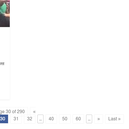
নের
ge 30 of 290
«
30
31
32
...
40
50
60
...
»
Last »