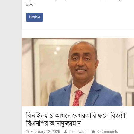
মতো
বিস্তারিত
ঝিনাইদহ-১ আসনে বেসরকারি ফলে বিজয়ী
বিএনপির আসাদুজ্জামান
February 12, 2026
monowarul
0 Comments