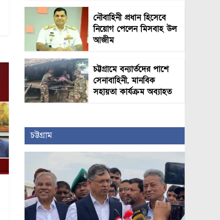
নৌবাহিনী প্রধান হিসেবে
নিয়োগ পেলেন মিসবাহ উল
আজীম
চট্টগ্রামে বন্যার্তদের পাশে
সেনাবাহিনী, মানবিক
সহায়তা কার্যক্রম অব্যাহত
চট্টগ্রাম