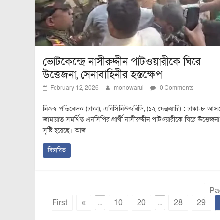
ভোটকেন্দ্রে নাসীরুদ্দীন পাটওয়ারীকে ঘিরে
উত্তেজনা, সেনাবাহিনীর হস্তক্ষেপ
February 12, 2026
monowarul
0 Comments
নিজস্ব প্রতিবেদক (ঢাকা), এবিসিনিউজবিডি, (১২ ফেব্রুয়ারি) : ঢাকা-৮ আস
জামায়াত সমর্থিত এনসিপির প্রার্থী নাসীরুদ্দীন পাটওয়ারীকে ঘিরে উত্তেজনা
সৃষ্টি হয়েছে। আজ
বিস্তারিত
Pa
First
«
...
10
20
...
28
29