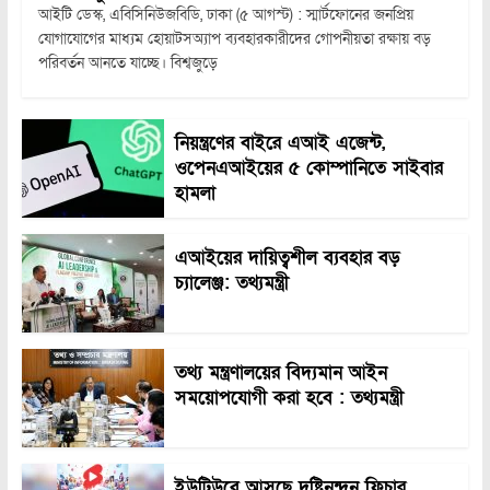
আইটি ডেস্ক, এবিসিনিউজবিডি, ঢাকা (৫ আগস্ট) : স্মার্টফোনের জনপ্রিয়
যোগাযোগের মাধ্যম হোয়াটসঅ্যাপ ব্যবহারকারীদের গোপনীয়তা রক্ষায় বড়
পরিবর্তন আনতে যাচ্ছে। বিশ্বজুড়ে
নিয়ন্ত্রণের বাইরে এআই এজেন্ট,
ওপেনএআইয়ের ৫ কোম্পানিতে সাইবার
হামলা
এআইয়ের দায়িত্বশীল ব্যবহার বড়
চ্যালেঞ্জ: তথ্যমন্ত্রী
তথ্য মন্ত্রণালয়ের বিদ্যমান আইন
সময়োপযোগী করা হবে : তথ্যমন্ত্রী
ইউটিউবে আসছে দৃষ্টিনন্দন ফিচার