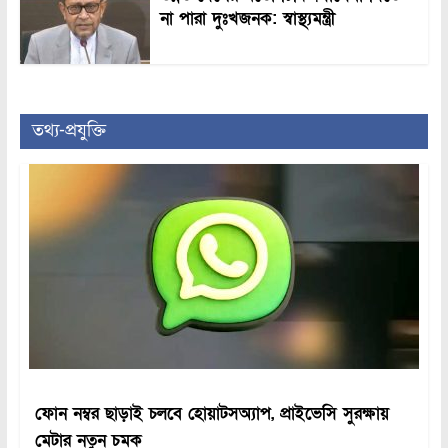
না পারা দুঃখজনক: স্বাস্থ্যমন্ত্রী
তথ্য-প্রযুক্তি
ফোন নম্বর ছাড়াই চলবে হোয়াটসঅ্যাপ, প্রাইভেসি সুরক্ষায়
মেটার নতুন চমক