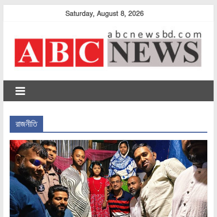
Skip
Saturday, August 8, 2026
to
content
abcnewsbd
রাজনীতি