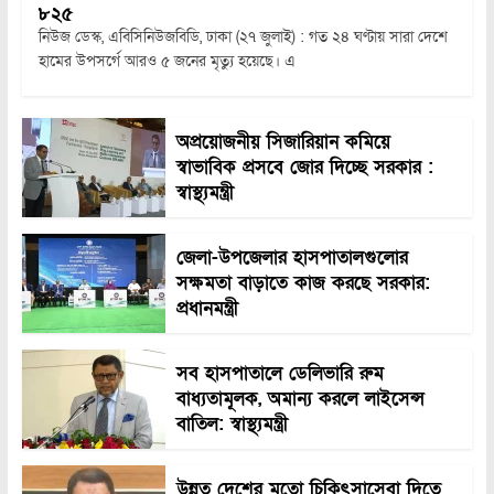
৮২৫
নিউজ ডেস্ক, এবিসিনিউজবিডি, ঢাকা (২৭ জুলাই) : গত ২৪ ঘণ্টায় সারা দেশে
হামের উপসর্গে আরও ৫ জনের মৃত্যু হয়েছে। এ
অপ্রয়োজনীয় সিজারিয়ান কমিয়ে
স্বাভাবিক প্রসবে জোর দিচ্ছে সরকার :
স্বাস্থ্যমন্ত্রী
জেলা-উপজেলার হাসপাতালগুলোর
সক্ষমতা বাড়াতে কাজ করছে সরকার:
প্রধানমন্ত্রী
সব হাসপাতালে ডেলিভারি রুম
বাধ্যতামূলক, অমান্য করলে লাইসেন্স
বাতিল: স্বাস্থ্যমন্ত্রী
উন্নত দেশের মতো চিকিৎসাসেবা দিতে