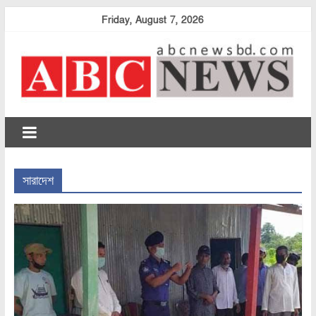
Skip
Friday, August 7, 2026
to
content
abcnewsbd
সারাদেশ