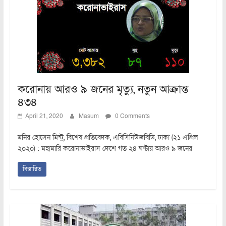
করোনায় আরও ৯ জনের মৃত্যু, নতুন আক্রান্ত
৪৩৪
April 21, 2020
Masum
0 Comments
মনির হোসেন মিন্টু, বিশেষ প্রতিবেদক, এবিসিনিউজবিডি, ঢাকা (২১ এপ্রিল
২০২০) : মহামারি করোনাভাইরাস দেশে গত ২৪ ঘণ্টায় আরও ৯ জনের
বিস্তারিত