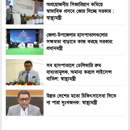
অপ্রয়োজনীয় সিজারিয়ান কমিয়ে
স্বাভাবিক প্রসবে জোর দিচ্ছে সরকার :
স্বাস্থ্যমন্ত্রী
জেলা-উপজেলার হাসপাতালগুলোর
সক্ষমতা বাড়াতে কাজ করছে সরকার:
প্রধানমন্ত্রী
সব হাসপাতালে ডেলিভারি রুম
বাধ্যতামূলক, অমান্য করলে লাইসেন্স
বাতিল: স্বাস্থ্যমন্ত্রী
উন্নত দেশের মতো চিকিৎসাসেবা দিতে
না পারা দুঃখজনক: স্বাস্থ্যমন্ত্রী