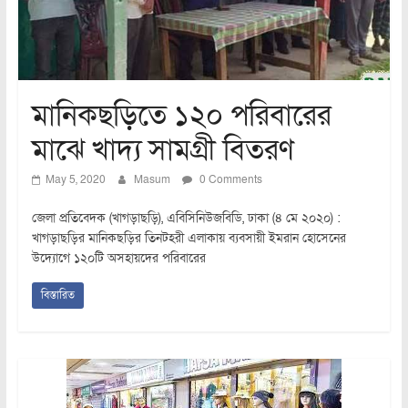
মানিকছড়িতে ১২০ পরিবারের
মাঝে খাদ্য সামগ্রী বিতরণ
May 5, 2020
Masum
0 Comments
জেলা প্রতিবেদক (খাগড়াছড়ি), এবিসিনিউজবিডি, ঢাকা (৪ মে ২০২০) :
খাগড়াছড়ির মানিকছড়ির তিনটহরী এলাকায় ব্যবসায়ী ইমরান হোসেনের
উদ্যোগে ১২০টি অসহায়দের পরিবারের
বিস্তারিত