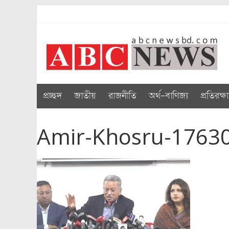
Skip
to
abcnewsbd
content
প্রচ্ছদ
জাতীয়
রাজনীতি
অর্থ-বাণিজ্য
প্রতিরক্ষা
Amir-Khosru-1763