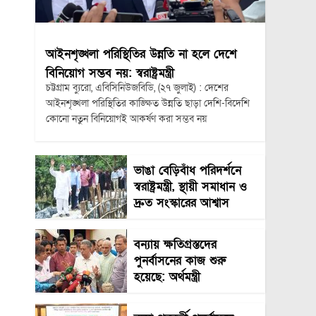
আইনশৃঙ্খলা পরিস্থিতির উন্নতি না হলে দেশে
বিনিয়োগ সম্ভব নয়: স্বরাষ্ট্রমন্ত্রী
চট্টগ্রাম ব্যুরো, এবিসিনিউজবিডি, (২৭ জুলাই) : দেশের
আইনশৃঙ্খলা পরিস্থিতির কাঙ্ক্ষিত উন্নতি ছাড়া দেশি-বিদেশি
কোনো নতুন বিনিয়োগই আকর্ষণ করা সম্ভব নয়
ভাঙা বেড়িবাঁধ পরিদর্শনে
স্বরাষ্ট্রমন্ত্রী, স্থায়ী সমাধান ও
দ্রুত সংস্কারের আশ্বাস
বন্যায় ক্ষতিগ্রস্তদের
পুনর্বাসনের কাজ শুরু
হয়েছে: অর্থমন্ত্রী