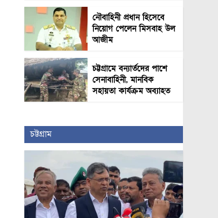
নৌবাহিনী প্রধান হিসেবে
নিয়োগ পেলেন মিসবাহ উল
আজীম
চট্টগ্রামে বন্যার্তদের পাশে
সেনাবাহিনী, মানবিক
সহায়তা কার্যক্রম অব্যাহত
চট্টগ্রাম