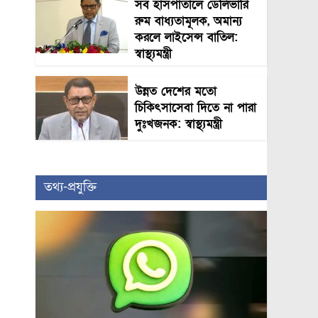
সব হাসপাতালে ডেলিভারি
রুম বাধ্যতামূলক, অমান্য
করলে লাইসেন্স বাতিল:
স্বাস্থ্যমন্ত্রী
উন্নত দেশের মতো
চিকিৎসাসেবা দিতে না পারা
দুঃখজনক: স্বাস্থ্যমন্ত্রী
তথ্য-প্রযুক্তি