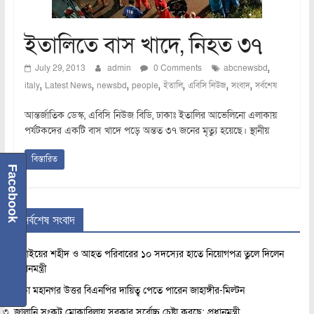
ইতালিতে বাস খাদে, নিহত ৩৭
,
July 29, 2013
admin
0 Comments
abcnewsbd
,
,
,
,
,
,
,
italy
Latest News
newsbd
people
ইতালি
এবিসি নিউজ
সংবাদ
সর্বশেষ
আন্তর্জাতিক ডেস্ক, এবিসি নিউজ বিডি, ঢাকাঃ ইতালির আভেলিনো এলাকায়
পর্যটকদের একটি বাস খাদে পড়ে অন্তত ৩৭ জনের মৃত্যু হয়েছে। স্থানীয়
বিস্তারিত
Facebook
সর্বশেষ সংবাদ
জুলাইয়ের শহীদ ও আহত পরিবারের ১০ সদস্যের হাতে নিয়োগপত্র তুলে দিলেন
প্রধানমন্ত্রী
ঢাকা মহানগর উত্তর বিএনপির দায়িত্ব পেতে পারেন জাহাঙ্গীর-মিল্টন
জ্বালানি সংকট মোকাবিলায় সরকার সর্বোচ্চ চেষ্টা করছে: প্রধানমন্ত্রী