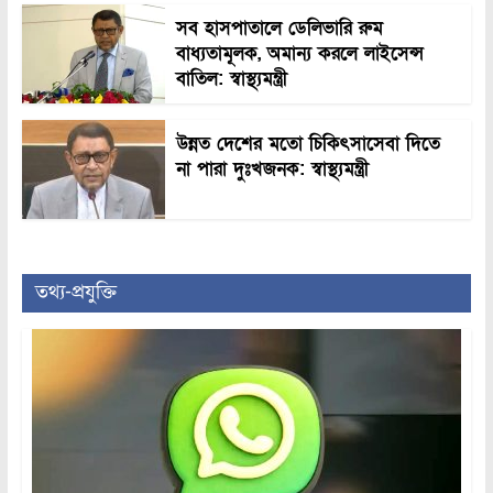
সব হাসপাতালে ডেলিভারি রুম
বাধ্যতামূলক, অমান্য করলে লাইসেন্স
বাতিল: স্বাস্থ্যমন্ত্রী
উন্নত দেশের মতো চিকিৎসাসেবা দিতে
না পারা দুঃখজনক: স্বাস্থ্যমন্ত্রী
তথ্য-প্রযুক্তি