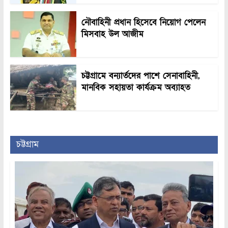
নৌবাহিনী প্রধান হিসেবে নিয়োগ পেলেন
মিসবাহ উল আজীম
চট্টগ্রামে বন্যার্তদের পাশে সেনাবাহিনী,
মানবিক সহায়তা কার্যক্রম অব্যাহত
চট্টগ্রাম