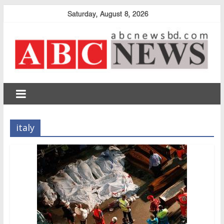
Skip
Saturday, August 8, 2026
to
content
abcnewsbd
italy