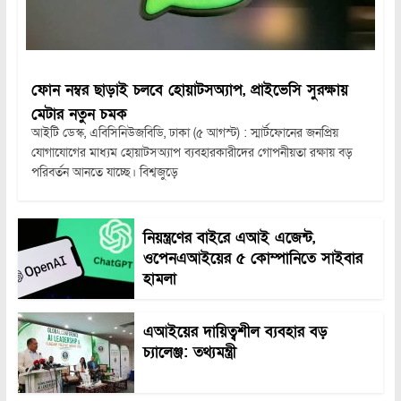
ফোন নম্বর ছাড়াই চলবে হোয়াটসঅ্যাপ, প্রাইভেসি সুরক্ষায়
মেটার নতুন চমক
আইটি ডেস্ক, এবিসিনিউজবিডি, ঢাকা (৫ আগস্ট) : স্মার্টফোনের জনপ্রিয়
যোগাযোগের মাধ্যম হোয়াটসঅ্যাপ ব্যবহারকারীদের গোপনীয়তা রক্ষায় বড়
পরিবর্তন আনতে যাচ্ছে। বিশ্বজুড়ে
নিয়ন্ত্রণের বাইরে এআই এজেন্ট,
ওপেনএআইয়ের ৫ কোম্পানিতে সাইবার
হামলা
এআইয়ের দায়িত্বশীল ব্যবহার বড়
চ্যালেঞ্জ: তথ্যমন্ত্রী