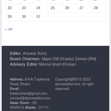
22
23
24
25
26
27
28
29
30
31
« Jul
Editor:
Anowar Azmi,
Board Chairman:
Major SM Zihaduz Zaman (Rtd)
Advisory Editor:
Moinul Islam Khokan
Address:
8/4/A Topkhana
Copyright@2012-2023
Road, Dhaka
abcnewsbd.com. all right
Email :
reserved.
bdabcnews@gmail.com,
contact@abcnewsbd.com,
News Room :
02-
9345014,
Mobile :
01711