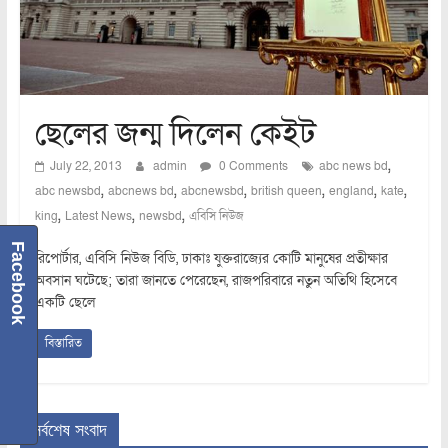
ছেলের জন্ম দিলেন কেইট
,
July 22, 2013
admin
0 Comments
abc news bd
,
,
,
,
,
,
abc newsbd
abcnews bd
abcnewsbd
british queen
england
kate
,
,
,
king
Latest News
newsbd
এবিসি নিউজ
Facebook
রিপোর্টার, এবিসি নিউজ বিডি, ঢাকাঃ যুক্তরাজ্যের কোটি মানুষের প্রতীক্ষার
অবসান ঘটেছে; তারা জানতে পেরেছেন, রাজপরিবারে নতুন অতিথি হিসেবে
একটি ছেলে
বিস্তারিত
সর্বশেষ সংবাদ