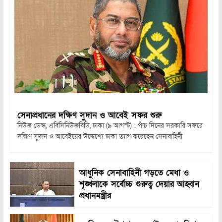
সেনাপ্রধানের দক্ষিণ সুদান ও আবেই সফর শুরু
নিউজ ডেস্ক, এবিসিনিউজবিডি, ঢাকা (৯ আগস্ট) : পাঁচ দিনের সরকারি সফরে
দক্ষিণ সুদান ও আবেইয়ের উদ্দেশ্যে ঢাকা ত্যাগ করেছেন সেনাবাহিনী
আধুনিক সেনাবাহিনী গড়তে মেধা ও
শৃঙ্খলাকে সর্বোচ্চ গুরুত্ব দেয়ার আহ্বান
প্রধানমন্ত্রীর