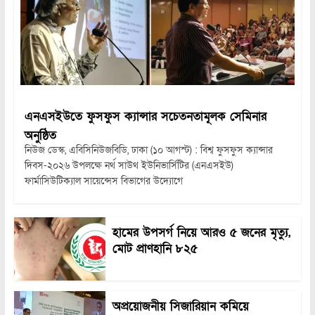
এনএসইউতে ফুসফুস ক্যান্সার সচেতনতামূলক সেমিনার
অনুষ্ঠিত
নিউজ ডেস্ক, এবিসিনিউজবিডি, ঢাকা (১০ আগস্ট) : বিশ্ব ফুসফুস ক্যান্সার
দিবস-২০২৬ উপলক্ষে নর্থ সাউথ ইউনিভার্সিটির (এনএসইউ)
ফার্মাসিউটিক্যাল সায়েন্সেস বিভাগের উদ্যোগে
হামের উপসর্গ নিয়ে আরও ৫ জনের মৃত্যু,
মোট প্রাণহানি ৮২৫
অপ্রয়োজনীয় সিজারিয়ান কমিয়ে