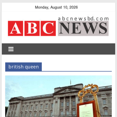
Skip
Monday, August 10, 2026
to
content
abcnewsbd
british queen