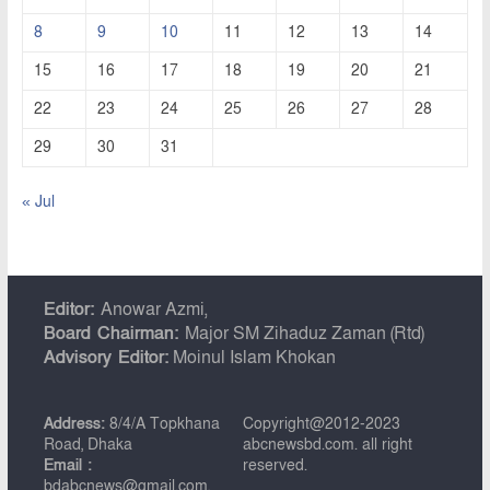
8
9
10
11
12
13
14
15
16
17
18
19
20
21
22
23
24
25
26
27
28
29
30
31
« Jul
Editor:
Anowar Azmi,
Board Chairman:
Major SM Zihaduz Zaman (Rtd)
Advisory Editor:
Moinul Islam Khokan
Address:
8/4/A Topkhana
Copyright@2012-2023
Road, Dhaka
abcnewsbd.com. all right
Email :
reserved.
bdabcnews@gmail.com,