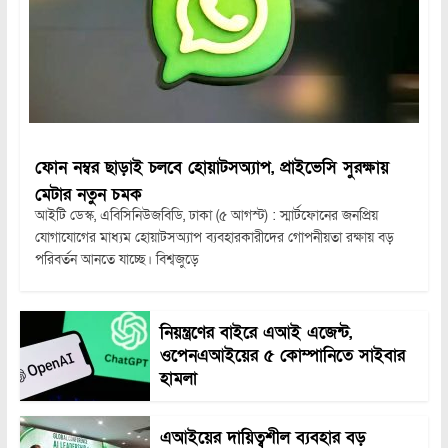
ফোন নম্বর ছাড়াই চলবে হোয়াটসঅ্যাপ, প্রাইভেসি সুরক্ষায়
মেটার নতুন চমক
আইটি ডেস্ক, এবিসিনিউজবিডি, ঢাকা (৫ আগস্ট) : স্মার্টফোনের জনপ্রিয়
যোগাযোগের মাধ্যম হোয়াটসঅ্যাপ ব্যবহারকারীদের গোপনীয়তা রক্ষায় বড়
পরিবর্তন আনতে যাচ্ছে। বিশ্বজুড়ে
নিয়ন্ত্রণের বাইরে এআই এজেন্ট,
ওপেনএআইয়ের ৫ কোম্পানিতে সাইবার
হামলা
এআইয়ের দায়িত্বশীল ব্যবহার বড়