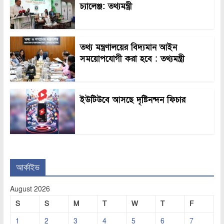
চ্যালেঞ্জ: তথ্যমন্ত্রী
তথ্য মন্ত্রণালয়ের বিদ্যমান আইন
সময়োপযোগী করা হবে : তথ্যমন্ত্রী
ইউটিউবে আসছে দৃষ্টিনন্দন ফিচার
আর্কাইভ
August 2026
S
S
M
T
W
T
F
1
2
3
4
5
6
7