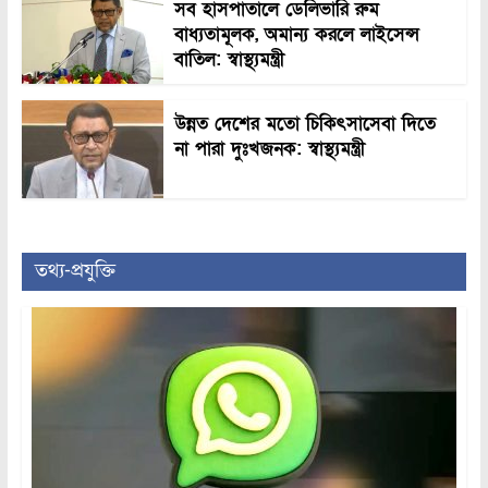
সব হাসপাতালে ডেলিভারি রুম
বাধ্যতামূলক, অমান্য করলে লাইসেন্স
বাতিল: স্বাস্থ্যমন্ত্রী
উন্নত দেশের মতো চিকিৎসাসেবা দিতে
না পারা দুঃখজনক: স্বাস্থ্যমন্ত্রী
তথ্য-প্রযুক্তি