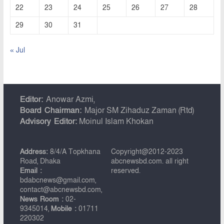
22
23
24
25
26
27
28
29
30
31
« Jul
Editor:
Anowar Azmi,
Board Chairman:
Major SM Zihaduz Zaman (Rtd)
Advisory Editor:
Moinul Islam Khokan
Address:
8/4/A Topkhana
Copyright@2012-2023
Road, Dhaka
abcnewsbd.com. all right
Email :
reserved.
bdabcnews@gmail.com,
contact@abcnewsbd.com,
News Room :
02-
9345014,
Mobile :
01711
220302