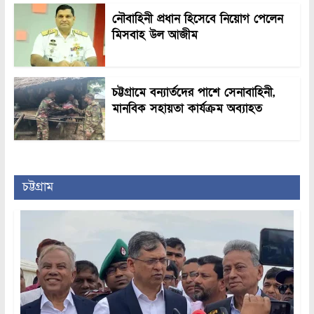
নৌবাহিনী প্রধান হিসেবে নিয়োগ পেলেন
মিসবাহ উল আজীম
চট্টগ্রামে বন্যার্তদের পাশে সেনাবাহিনী,
মানবিক সহায়তা কার্যক্রম অব্যাহত
চট্টগ্রাম