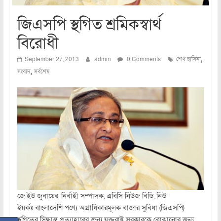
জিএসপি স্থগিত শ্রমিকস্বার্থ
বিরোধী
,
September 27, 2013
admin
0 Comments
শেখ হাসিনা
,
সংবাদ
সর্বশেষ
জে.ইউ জুবায়ের, নির্বাহী সম্পাদক, এবিসি নিউজ বিডি, নিউ
ইয়র্কঃ বাংলাদেশি পণ্যে অগ্রাধিকারমূলক বাজার সুবিধা (জিএসপি)
স্থগিতের সিদ্ধান্ত প্রত্যাহারের জন্য যুক্তরাষ্ট্র সরকারকে বোঝানোর জন্য