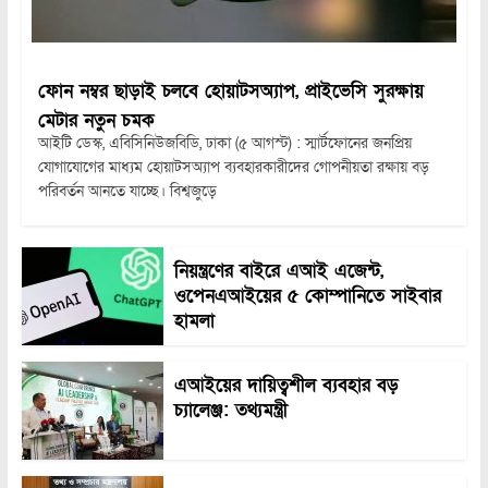
ফোন নম্বর ছাড়াই চলবে হোয়াটসঅ্যাপ, প্রাইভেসি সুরক্ষায়
মেটার নতুন চমক
আইটি ডেস্ক, এবিসিনিউজবিডি, ঢাকা (৫ আগস্ট) : স্মার্টফোনের জনপ্রিয়
যোগাযোগের মাধ্যম হোয়াটসঅ্যাপ ব্যবহারকারীদের গোপনীয়তা রক্ষায় বড়
পরিবর্তন আনতে যাচ্ছে। বিশ্বজুড়ে
নিয়ন্ত্রণের বাইরে এআই এজেন্ট,
ওপেনএআইয়ের ৫ কোম্পানিতে সাইবার
হামলা
এআইয়ের দায়িত্বশীল ব্যবহার বড়
চ্যালেঞ্জ: তথ্যমন্ত্রী