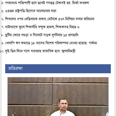
গণমাধ্যম শক্তিশালী হলে তবেই গণতন্ত্র টেকসই হয়: মির্জা ফখরুল
২৩তম রাষ্ট্রপতি হিসেবে আলোচনায় যারা
শিশুদের ওপর নেতিবাচক প্রভাব, মেটাকে ৫৬৭ মিলিয়ন ডলার জরিমানা
থাইল্যান্ডে স্কুলে শিক্ষার্থীর বন্দুক হামলা, শিক্ষকসহ নিহত ৬
ছুটির ভোরে বগুড়া ও সিলেটে সড়ক দুর্ঘটনায় ১৫ প্রাণহানি
খেলাপি ঋণ কমাতে ১৮ মাসের বিশেষ পরিকল্পনা নেওয়া হয়েছে: গর্ভনর
দুই-তিন দিনে গ্যাস সরবরাহ স্বাভাবিক হবে: জ্বালানিমন্ত্রী
প্রতিরক্ষা