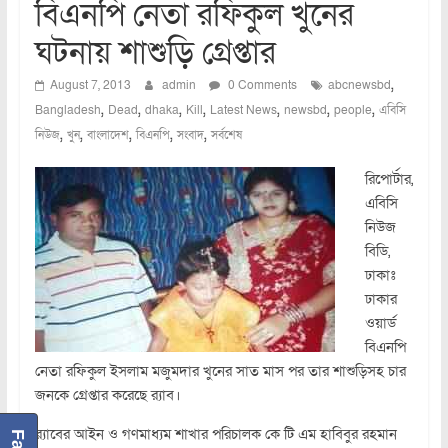
বিএনপি নেতা রফিকুল খুনের
ঘটনায় শাশুড়ি গ্রেপ্তার
,
August 7, 2013
admin
0 Comments
abcnewsbd
,
,
,
,
,
,
,
Bangladesh
Dead
dhaka
Kill
Latest News
newsbd
people
এবিসি
,
,
,
,
,
নিউজ
খুন
বাংলাদেশ
বিএনপি
সংবাদ
সর্বশেষ
রিপোর্টার,
এবিসি
নিউজ
বিডি,
ঢাকাঃ
ঢাকার
ওয়ার্ড
বিএনপি
নেতা রফিকুল ইসলাম মজুমদার খুনের সাত মাস পর তার শাশুড়িসহ চার
জনকে গ্রেপ্তার করেছে র‌্যাব।
র‌্যাবের আইন ও গণমাধ্যম শাখার পরিচালক কে টি এম হাবিবুর রহমান