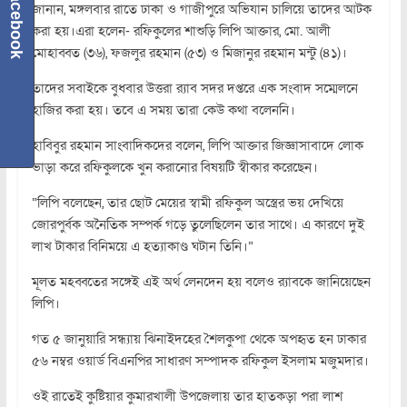
Facebook
জানান, মঙ্গলবার রাতে ঢাকা ও গাজীপুরে অভিযান চালিয়ে তাদের আটক
করা হয়।এরা হলেন- রফিকুলের শাশুড়ি লিপি আক্তার, মো. আলী
মোহাব্বত (৩৬), ফজলুর রহমান (৫৩) ও মিজানুর রহমান মন্টু (৪১)।
তাদের সবাইকে বুধবার উত্তরা র‌্যাব সদর দপ্তরে এক সংবাদ সম্মেলনে
হাজির করা হয়। তবে এ সময় তারা কেউ কথা বলেননি।
হাবিবুর রহমান সাংবাদিকদের বলেন, লিপি আক্তার জিজ্ঞাসাবাদে লোক
ভাড়া করে রফিকুলকে খুন করানোর বিষয়টি স্বীকার করেছেন।
“লিপি বলেছেন, তার ছোট মেয়ের স্বামী রফিকুল অস্ত্রের ভয় দেখিয়ে
জোরপুর্বক অনৈতিক সম্পর্ক গড়ে তুলেছিলেন তার সাথে। এ কারণে দুই
লাখ টাকার বিনিময়ে এ হত্যাকাণ্ড ঘটান তিনি।”
মূলত মহব্বতের সঙ্গেই এই অর্থ লেনদেন হয় বলেও র‌্যাবকে জানিয়েছেন
লিপি।
গত ৫ জানুয়ারি সন্ধ্যায় ঝিনাইদহের শৈলকুপা থেকে অপহৃত হন ঢাকার
৫৬ নম্বর ওয়ার্ড বিএনপির সাধারণ সম্পাদক রফিকুল ইসলাম মজুমদার।
ওই রাতেই কুষ্টিয়ার কুমারখালী উপজেলায় তার হাতকড়া পরা লাশ