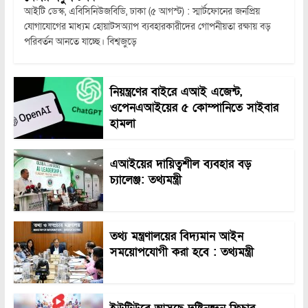
আইটি ডেস্ক, এবিসিনিউজবিডি, ঢাকা (৫ আগস্ট) : স্মার্টফোনের জনপ্রিয়
যোগাযোগের মাধ্যম হোয়াটসঅ্যাপ ব্যবহারকারীদের গোপনীয়তা রক্ষায় বড়
পরিবর্তন আনতে যাচ্ছে। বিশ্বজুড়ে
নিয়ন্ত্রণের বাইরে এআই এজেন্ট,
ওপেনএআইয়ের ৫ কোম্পানিতে সাইবার
হামলা
এআইয়ের দায়িত্বশীল ব্যবহার বড়
চ্যালেঞ্জ: তথ্যমন্ত্রী
তথ্য মন্ত্রণালয়ের বিদ্যমান আইন
সময়োপযোগী করা হবে : তথ্যমন্ত্রী