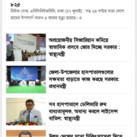
৮২৫
নিউজ ডেস্ক, এবিসিনিউজবিডি, ঢাকা (২৭ জুলাই) : গত ২৪ ঘণ্টায় সারা দেশে
হামের উপসর্গে আরও ৫ জনের মৃত্যু হয়েছে। এ
অপ্রয়োজনীয় সিজারিয়ান কমিয়ে
স্বাভাবিক প্রসবে জোর দিচ্ছে সরকার :
স্বাস্থ্যমন্ত্রী
জেলা-উপজেলার হাসপাতালগুলোর
সক্ষমতা বাড়াতে কাজ করছে সরকার:
প্রধানমন্ত্রী
সব হাসপাতালে ডেলিভারি রুম
বাধ্যতামূলক, অমান্য করলে লাইসেন্স
বাতিল: স্বাস্থ্যমন্ত্রী
উন্নত দেশের মতো চিকিৎসাসেবা দিতে