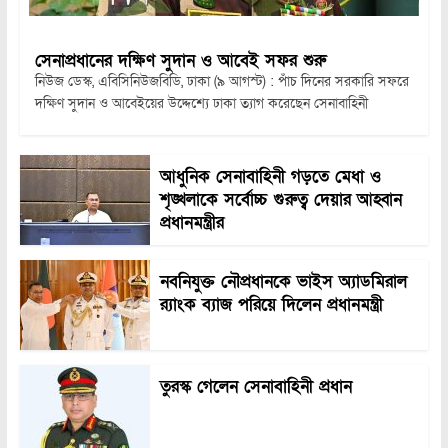
সেনাপ্রধানের দক্ষিণ সুদান ও আবেই সফর শুরু
নিউজ ডেস্ক, এবিসিনিউজবিডি, ঢাকা (৯ আগস্ট) : পাঁচ দিনের সরকারি সফরে
দক্ষিণ সুদান ও আবেইয়ের উদ্দেশ্যে ঢাকা ত্যাগ করেছেন সেনাবাহিনী
আধুনিক সেনাবাহিনী গড়তে মেধা ও
শৃঙ্খলাকে সর্বোচ্চ গুরুত্ব দেয়ার আহ্বান
প্রধানমন্ত্রীর
নবনিযুক্ত নৌপ্রধানকে ভাইস অ্যাডমিরাল
র‍্যাংক ব্যাজ পরিয়ে দিলেন প্রধানমন্ত্রী
তুরস্ক গেলেন সেনাবাহিনী প্রধান