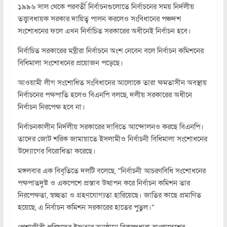
১৯৯৬ সাল থেকে পরবর্তী নির্বাচনগুলোতে নির্বাচনের সময় নির্দলীয়
তত্ত্বাবধায়ক সরকার দায়িত্ব পালন করলেও সংবিধানের পঞ্চদশ
সংশোধনের ফলে এখন নির্বাচিত সরকারের অধীনেই নির্বাচন হবে।
নির্বাচিত সরকারের মন্ত্রীরা নির্বাচনে অংশ নেবেন বলে নির্বাচন কমিশনের
বিধিমালা সংশোধনের প্রয়োজন পড়েছে।
আওয়ামী লীগ সংশোধিত সংবিধানের আলোকে তারা ক্ষমতাসীন অবস্থায়
নির্বাচনের পক্ষপাতি হলেও বিএনপি বলছে, দলীয় সরকারের অধীনে
নির্বাচন নিরপেক্ষ হবে না।
নির্বাচনকালীন নির্দলীয় সরকারের দাবিতে আন্দোলনও করছে বিএনপি।
তাদের জোট শরিক জামায়াতে ইসলামীও নির্বাচনী বিধিমালা সংশোধনের
উদ্যোগের বিরোধিতা করেছে।
মঙ্গলবার এক বিবৃতিতে দলটি বলেছে, “নির্বাচনী আচরণবিধি সংশোধনের
পক্ষপাতদুষ্ট ও একপেশে প্রস্তাব উত্থাপন করে নির্বাচন কমিশন তার
নিরপেক্ষতা, স্বচ্ছতা ও গ্রহণযোগ্যতা হারিয়েছে। জাতির কাছে প্রমাণিত
হয়েছে, এ নির্বাচন কমিশন সরকারের হাতের পুতুল।”
পেশাজীবী পরিষদের ইফতার অনুষ্ঠানে বিকল্পধারা বাংলাদেশের