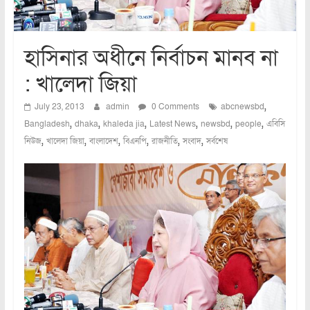
হাসিনার অধীনে নির্বাচন মানব না
: খালেদা জিয়া
,
July 23, 2013
admin
0 Comments
abcnewsbd
,
,
,
,
,
,
Bangladesh
dhaka
khaleda jia
Latest News
newsbd
people
এবিসি
,
,
,
,
,
,
নিউজ
খালেদা জিয়া
বাংলাদেশ
বিএনপি
রাজনীতি
সংবাদ
সর্বশেষ