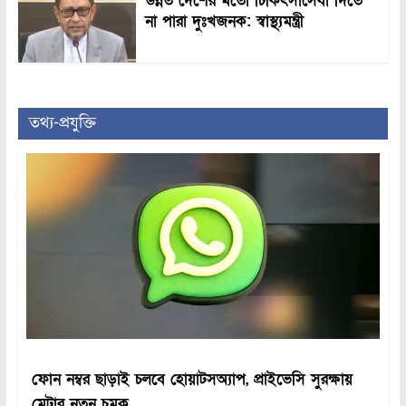
উন্নত দেশের মতো চিকিৎসাসেবা দিতে
না পারা দুঃখজনক: স্বাস্থ্যমন্ত্রী
তথ্য-প্রযুক্তি
ফোন নম্বর ছাড়াই চলবে হোয়াটসঅ্যাপ, প্রাইভেসি সুরক্ষায়
মেটার নতুন চমক