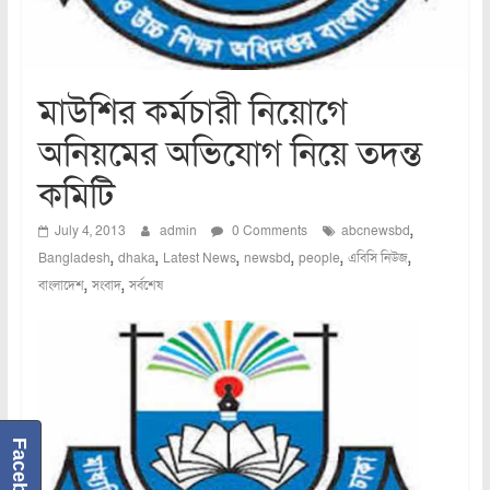
মাউশির কর্মচারী নিয়োগে
অনিয়মের অভিযোগ নিয়ে তদন্ত
কমিটি
,
July 4, 2013
admin
0 Comments
abcnewsbd
,
,
,
,
,
,
Bangladesh
dhaka
Latest News
newsbd
people
এবিসি নিউজ
,
,
বাংলাদেশ
সংবাদ
সর্বশেষ
Facebook