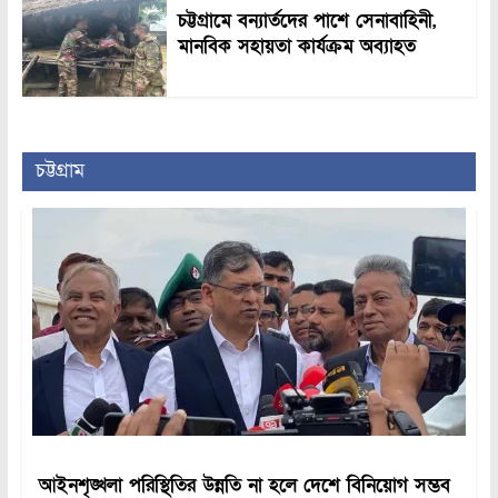
চট্টগ্রামে বন্যার্তদের পাশে সেনাবাহিনী,
মানবিক সহায়তা কার্যক্রম অব্যাহত
চট্টগ্রাম
আইনশৃঙ্খলা পরিস্থিতির উন্নতি না হলে দেশে বিনিয়োগ সম্ভব