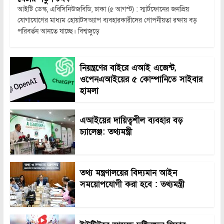
আইটি ডেস্ক, এবিসিনিউজবিডি, ঢাকা (৫ আগস্ট) : স্মার্টফোনের জনপ্রিয়
যোগাযোগের মাধ্যম হোয়াটসঅ্যাপ ব্যবহারকারীদের গোপনীয়তা রক্ষায় বড়
পরিবর্তন আনতে যাচ্ছে। বিশ্বজুড়ে
নিয়ন্ত্রণের বাইরে এআই এজেন্ট,
ওপেনএআইয়ের ৫ কোম্পানিতে সাইবার
হামলা
এআইয়ের দায়িত্বশীল ব্যবহার বড়
চ্যালেঞ্জ: তথ্যমন্ত্রী
তথ্য মন্ত্রণালয়ের বিদ্যমান আইন
সময়োপযোগী করা হবে : তথ্যমন্ত্রী