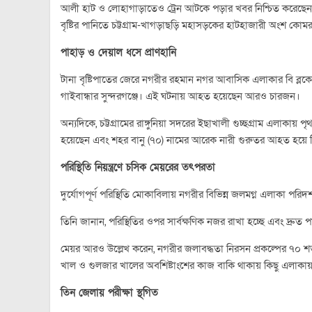
আলী হাট ও লোহাগাড়াতেও ট্রেন আটকে পড়ার খবর নিশ্চিত করেছেন চ
বৃষ্টির পানিতে চট্টগ্রাম-খাগড়াছড়ি মহাসড়কের হাটহাজারী অংশ কোম
পাহাড় ও দেয়াল ধসে প্রাণহানি
টানা বৃষ্টিপাতের জেরে নগরীর রহমান নগর আবাসিক এলাকার বি ব্লকে
গাইবান্ধার সুন্দরগঞ্জে। এই ঘটনায় আহত হয়েছেন আরও চারজন।
অন্যদিকে, চট্টগ্রামের রাঙ্গুনিয়া সদরের ইছাখালী গুচ্ছগ্রাম এলাক
হয়েছেন এবং শহর বানু (৭০) নামের আরেক নারী গুরুতর আহত হয়ে 
পরিস্থিতি নিয়ন্ত্রণে চসিক মেয়রের তৎপরতা
দুর্যোগপূর্ণ পরিস্থিতি মোকাবিলায় নগরীর বিভিন্ন জলমগ্ন এলাকা পরি
তিনি জানান, পরিস্থিতির ওপর সার্বক্ষণিক নজর রাখা হচ্ছে এবং দ্রুত 
মেয়র আরও উল্লেখ করেন, নগরীর জলাবদ্ধতা নিরসন প্রকল্পের ৭
খাল ও গুলজার খালের অবশিষ্টাংশের কাজ বাকি থাকায় কিছু এলাক
তিন জেলায় পরীক্ষা স্থগিত