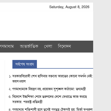
Saturday, August 8, 2026
গণমাধ্যম
আন্তর্জাতিক
খেলা
বিনোদন
সর্বশেষ সংবাদ
সরকারবিরোধী শেখ হাসিনার বক্তব্যে ভারতের কোনো সমর্থন নেই:
জয়সওয়াল
গণমাধ্যমকে নিয়ন্ত্রণ নয়, প্রয়োজন সুশৃঙ্খল কাঠামো: তথ্যমন্ত্রী
বিদেশে উচ্চশিক্ষা শেষে তরুণদের দেশে ফেরাতে কাজ করছে
সরকার: পররাষ্ট্র প্রতিমন্ত্রী
গণমাধ্যম শক্তিশালী হলে তবেই গণতন্ত্র টেকসই হয়: মির্জা ফখরুল