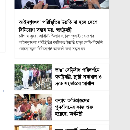
।
আইনশৃঙ্খলা পরিস্থিতির উন্নতি না হলে দেশে
বিনিয়োগ সম্ভব নয়: স্বরাষ্ট্রমন্ত্রী
চট্টগ্রাম ব্যুরো, এবিসিনিউজবিডি, (২৭ জুলাই) : দেশের
আইনশৃঙ্খলা পরিস্থিতির কাঙ্ক্ষিত উন্নতি ছাড়া দেশি-বিদেশি
কোনো নতুন বিনিয়োগই আকর্ষণ করা সম্ভব নয়
ভাঙা বেড়িবাঁধ পরিদর্শনে
স্বরাষ্ট্রমন্ত্রী, স্থায়ী সমাধান ও
দ্রুত সংস্কারের আশ্বাস
া
→
বন্যায় ক্ষতিগ্রস্তদের
পুনর্বাসনের কাজ শুরু
হয়েছে: অর্থমন্ত্রী