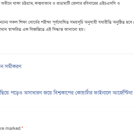
র্ডের অধীনে থাকা চট্টগ্রাম, কক্সবাজার ও রাঙামাটি জেলার রবিবারের এইচএসসি ও
য সকল শিক্ষা বোর্ডের পরীক্ষা পূর্বঘোষিত সময়সূচি অনুযায়ী যথারীতি অনুষ্ঠিত হবে
ান স্বাক্ষরিত এক বিজ্ঞপ্তিতে এই সিদ্ধান্ত জানানো হয়।
নতুন সমীকরণ
ছিয়ে পড়েও অসাধারণ জয়ে বিশ্বকাপের কোয়ার্টার ফাইনালে আর্জেন্টিন
 are marked
*