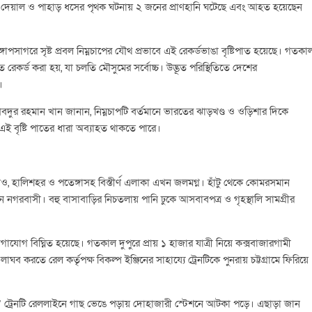
ে দেয়াল ও পাহাড় ধসের পৃথক ঘটনায় ২ জনের প্রাণহানি ঘটেছে এবং আহত হয়েছেন
োপসাগরে সৃষ্ট প্রবল নিম্নচাপের যৌথ প্রভাবে এই রেকর্ডভাঙা বৃষ্টিপাত হয়েছে। গতকা
টিপাত রেকর্ড করা হয়, যা চলতি মৌসুমের সর্বোচ্চ। উদ্ভূত পরিস্থিতিতে দেশের
।
 আবদুর রহমান খান জানান, নিম্নচাপটি বর্তমানে ভারতের ঝাড়খণ্ড ও ওড়িশার দিকে
এই বৃষ্টি পাতের ধারা অব্যাহত থাকতে পারে।
গাঁও, হালিশহর ও পতেঙ্গাসহ বিস্তীর্ণ এলাকা এখন জলমগ্ন। হাঁটু থেকে কোমরসমান
নগরবাসী। বহু বাসাবাড়ির নিচতলায় পানি ঢুকে আসবাবপত্র ও গৃহস্থালি সামগ্রীর
গ বিঘ্নিত হয়েছে। গতকাল দুপুরে প্রায় ১ হাজার যাত্রী নিয়ে কক্সবাজারগামী
ঘব করতে রেল কর্তৃপক্ষ বিকল্প ইঞ্জিনের সাহায্যে ট্রেনটিকে পুনরায় চট্টগ্রামে ফিরিয়ে
্রেস’ ট্রেনটি রেললাইনে গাছ ভেঙে পড়ায় দোহাজারী স্টেশনে আটকা পড়ে। এছাড়া জান