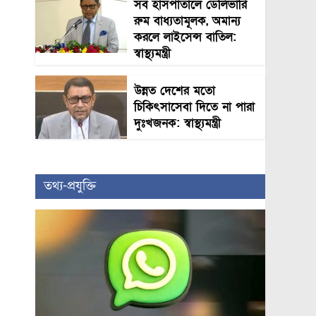
সব হাসপাতালে ডেলিভারি
রুম বাধ্যতামূলক, অমান্য
করলে লাইসেন্স বাতিল:
স্বাস্থ্যমন্ত্রী
উন্নত দেশের মতো
চিকিৎসাসেবা দিতে না পারা
দুঃখজনক: স্বাস্থ্যমন্ত্রী
তথ্য-প্রযুক্তি