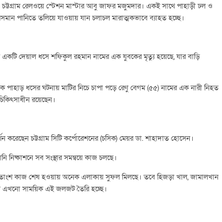
ট্টগ্রাম রেলওয়ে স্টেশন মাস্টার আবু জাফর মজুমদার। একই সাথে পাহাড়ী ঢল ও
রসমান পানিতে তলিয়ে যাওয়ায় যান চলাচল মারাত্মকভাবে ব্যাহত হচ্ছে।
 একটি দেয়াল ধসে শফিকুল রহমান নামের এক যুবকের মৃত্যু হয়েছে, যার বাড়ি
ায় পৃথক পাহাড় ধসের ঘটনায় মাটির নিচে চাপা পড়ে রেণু বেগম (৫৫) নামের এক নারী নিহত
চিকিৎসাধীন রয়েছেন।
দর্শন করেছেন চট্টগ্রাম সিটি কর্পোরেশনের (চসিক) মেয়র ডা. শাহাদাত হোসেন।
পানি নিষ্কাশনে সব সংস্থার সমন্বয়ে কাজ চলছে।
০ শতাংশ কাজ শেষ হওয়ায় অনেক এলাকায় সুফল মিলছে। তবে হিজড়া খাল, জামালখান
ায় এখনো সাময়িক এই জলজট তৈরি হচ্ছে।