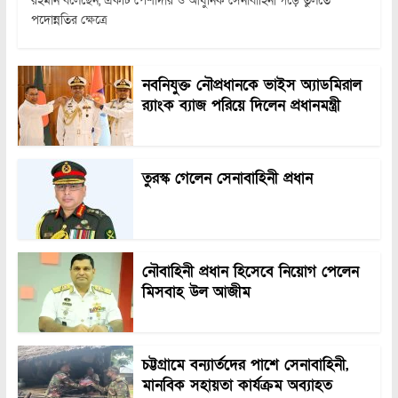
রহমান বলেছেন, একটি পেশাদার ও আধুনিক সেনাবাহিনী গড়ে তুলতে
পদোন্নতির ক্ষেত্রে
নবনিযুক্ত নৌপ্রধানকে ভাইস অ্যাডমিরাল
র‍্যাংক ব্যাজ পরিয়ে দিলেন প্রধানমন্ত্রী
তুরস্ক গেলেন সেনাবাহিনী প্রধান
নৌবাহিনী প্রধান হিসেবে নিয়োগ পেলেন
মিসবাহ উল আজীম
চট্টগ্রামে বন্যার্তদের পাশে সেনাবাহিনী,
মানবিক সহায়তা কার্যক্রম অব্যাহত