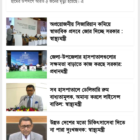
হামের উপসর্গে আরও ৫ জনের মৃত্যু হয়েছে। এ
অপ্রয়োজনীয় সিজারিয়ান কমিয়ে
স্বাভাবিক প্রসবে জোর দিচ্ছে সরকার :
স্বাস্থ্যমন্ত্রী
জেলা-উপজেলার হাসপাতালগুলোর
সক্ষমতা বাড়াতে কাজ করছে সরকার:
প্রধানমন্ত্রী
সব হাসপাতালে ডেলিভারি রুম
বাধ্যতামূলক, অমান্য করলে লাইসেন্স
বাতিল: স্বাস্থ্যমন্ত্রী
উন্নত দেশের মতো চিকিৎসাসেবা দিতে
না পারা দুঃখজনক: স্বাস্থ্যমন্ত্রী