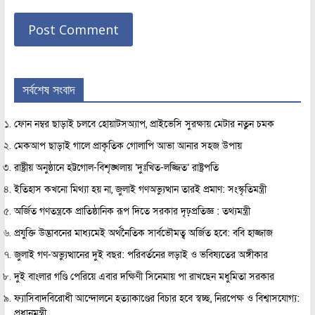
সর্বশেষ সংবাদ
ফোন নম্বর ছাড়াই চলবে হোয়াটসঅ্যাপ, প্রাইভেসি সুরক্ষায় মেটার নতুন চমক
মেকআপ ছাড়াই গালে প্রাকৃতিক গোলাপি আভা আনার সহজ উপায়
রাষ্ট্রীয় অনুষ্ঠানে হট্টগোল-বিশৃঙ্খলায় ‘দুঃখিত-লজ্জিত’ রাষ্ট্রপতি
ইতিহাস কখনো মিথ্যা হয় না, জুলাই গণঅভ্যুত্থান তারই প্রমাণ: সংস্কৃতিমন্ত্রী
অর্জিত গণতন্ত্রকে প্রাতিষ্ঠানিক রূপ দিতে সরকার দৃঢ়প্রতিজ্ঞ : তথ্যমন্ত্রী
প্রযুক্তি উদ্ভাবনের মাধ্যমেই অর্থনৈতিক সার্বভৌমত্ব অর্জিত হবে: ববি হাজ্জাজ
জুলাই গণ-অভ্যুত্থানের দুই বছর: পরিবর্তনের লড়াই ও ভবিষ্যতের অঙ্গীকার
দুই বাংলার গণ্ডি পেরিয়ে এবার দক্ষিণী সিনেমায় পা রাখছেন মধুমিতা সরকার
ফ্যাসিবাদবিরোধী আন্দোলনে হত্যাকাণ্ডের বিচার হবে স্বচ্ছ, নিরপেক্ষ ও বিশ্বাসযোগ্য:
প্রধানমন্ত্রী