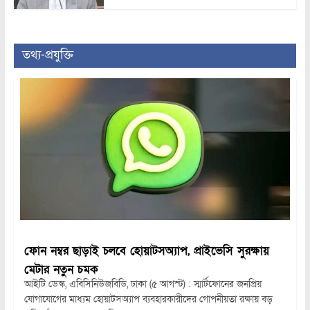
তথ্য-প্রযুক্তি
ফোন নম্বর ছাড়াই চলবে হোয়াটসঅ্যাপ, প্রাইভেসি সুরক্ষায়
মেটার নতুন চমক
আইটি ডেস্ক, এবিসিনিউজবিডি, ঢাকা (৫ আগস্ট) : স্মার্টফোনের জনপ্রিয়
যোগাযোগের মাধ্যম হোয়াটসঅ্যাপ ব্যবহারকারীদের গোপনীয়তা রক্ষায় বড়