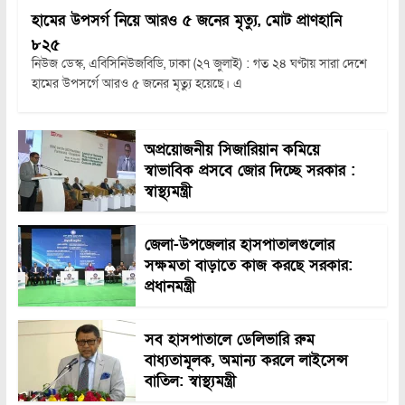
হামের উপসর্গ নিয়ে আরও ৫ জনের মৃত্যু, মোট প্রাণহানি
৮২৫
নিউজ ডেস্ক, এবিসিনিউজবিডি, ঢাকা (২৭ জুলাই) : গত ২৪ ঘণ্টায় সারা দেশে
হামের উপসর্গে আরও ৫ জনের মৃত্যু হয়েছে। এ
অপ্রয়োজনীয় সিজারিয়ান কমিয়ে
স্বাভাবিক প্রসবে জোর দিচ্ছে সরকার :
স্বাস্থ্যমন্ত্রী
জেলা-উপজেলার হাসপাতালগুলোর
সক্ষমতা বাড়াতে কাজ করছে সরকার:
প্রধানমন্ত্রী
সব হাসপাতালে ডেলিভারি রুম
বাধ্যতামূলক, অমান্য করলে লাইসেন্স
বাতিল: স্বাস্থ্যমন্ত্রী