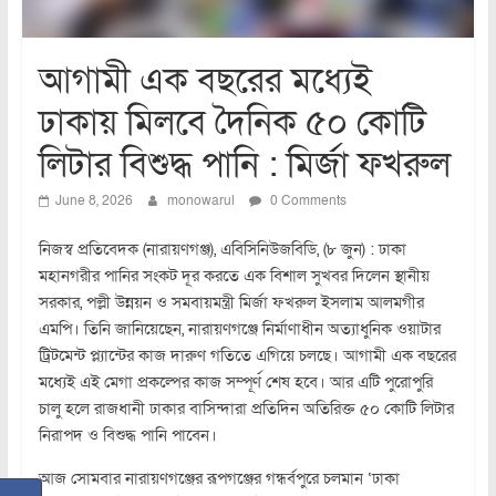
আগামী এক বছরের মধ্যেই
ঢাকায় মিলবে দৈনিক ৫০ কোটি
লিটার বিশুদ্ধ পানি : মির্জা ফখরুল
June 8, 2026
monowarul
0 Comments
নিজস্ব প্রতিবেদক (নারায়ণগঞ্জ), এবিসিনিউজবিডি, (৮ জুন) : ঢাকা
মহানগরীর পানির সংকট দূর করতে এক বিশাল সুখবর দিলেন স্থানীয়
সরকার, পল্লী উন্নয়ন ও সমবায়মন্ত্রী মির্জা ফখরুল ইসলাম আলমগীর
এমপি। তিনি জানিয়েছেন, নারায়ণগঞ্জে নির্মাণাধীন অত্যাধুনিক ওয়াটার
ট্রিটমেন্ট প্ল্যান্টের কাজ দারুণ গতিতে এগিয়ে চলছে। আগামী এক বছরের
মধ্যেই এই মেগা প্রকল্পের কাজ সম্পূর্ণ শেষ হবে। আর এটি পুরোপুরি
চালু হলে রাজধানী ঢাকার বাসিন্দারা প্রতিদিন অতিরিক্ত ৫০ কোটি লিটার
নিরাপদ ও বিশুদ্ধ পানি পাবেন।
আজ সোমবার নারায়ণগঞ্জের রূপগঞ্জের গন্ধর্বপুরে চলমান ‘ঢাকা