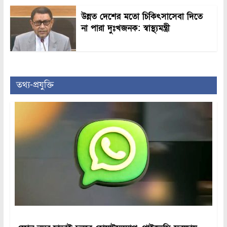
উন্নত দেশের মতো চিকিৎসাসেবা দিতে
না পারা দুঃখজনক: স্বাস্থ্যমন্ত্রী
তথ্য-প্রযুক্তি