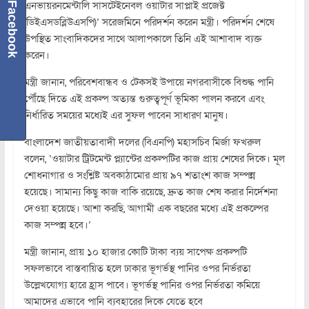
এনভায়রনমেন্টালি সাসটেইনেবল ওয়াটার সাপ্লাই প্রজেক্ট
Facebook
(ডিইএসডব্লিউএসপি)’ সরেজমিনে পরিদর্শন করেন মন্ত্রী। পরিদর্শন শেষে
উপস্থিত সাংবাদিকদের সাথে আলাপকালে তিনি এই আশাবাদ ব্যক্ত
করেন।
মন্ত্রী জানান, পরিবেশবান্ধব ও টেকসই উপায়ে নগরবাসীকে বিশুদ্ধ পানি
পৌঁছে দিতে এই প্রকল্প অত্যন্ত গুরুত্বপূর্ণ ভূমিকা পালন করবে এবং
নির্ধারিত সময়ের মধ্যেই এর সুফল পাবেন সাধারণ মানুষ।
বাংলাদেশ জাতীয়তাবাদী দলের (বিএনপি) মহাসচিব মির্জা ফখরুল
বলেন, ‘ওয়াটার ট্রিটমেন্ট প্ল্যান্টের প্রকল্পটির কাজ প্রায় শেষের দিকে। মূল
শোধনাগার ও সংশ্লিষ্ট অবকাঠামোর প্রায় ৯৭ শতাংশ কাজ সম্পন্ন
হয়েছে। সামান্য কিছু কাজ বাকি রয়েছে, দ্রুত কাজ শেষ করার নির্দেশনা
দেওয়া হয়েছে। আশা করছি, আগামী এক বছরের মধ্যে এই প্রকল্পের
কাজ সম্পন্ন হবে।’
মন্ত্রী জানান, প্রায় ১০ হাজার কোটি টাকা ব্যয় সাপেক্ষ প্রকল্পটি
সফলভাবে বাস্তবায়িত হলে ঢাকার ভূগর্ভস্থ পানির ওপর নির্ভরতা
উল্লেখযোগ্য হারে হ্রাস পাবে। ভূগর্ভস্থ পানির ওপর নির্ভরতা কমিয়ে
আমাদের এভাবে পানি ব্যবহারের দিকে যেতে হবে