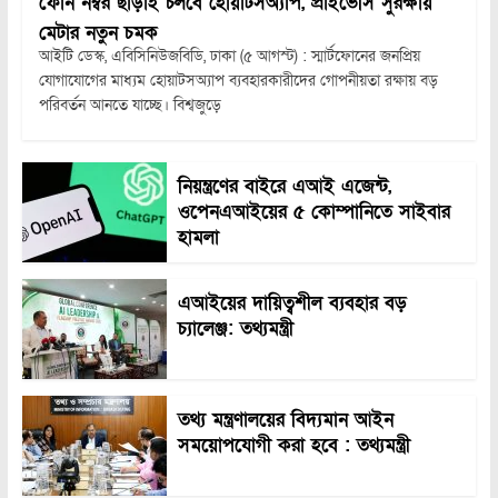
ফোন নম্বর ছাড়াই চলবে হোয়াটসঅ্যাপ, প্রাইভেসি সুরক্ষায়
মেটার নতুন চমক
আইটি ডেস্ক, এবিসিনিউজবিডি, ঢাকা (৫ আগস্ট) : স্মার্টফোনের জনপ্রিয়
যোগাযোগের মাধ্যম হোয়াটসঅ্যাপ ব্যবহারকারীদের গোপনীয়তা রক্ষায় বড়
পরিবর্তন আনতে যাচ্ছে। বিশ্বজুড়ে
নিয়ন্ত্রণের বাইরে এআই এজেন্ট,
ওপেনএআইয়ের ৫ কোম্পানিতে সাইবার
হামলা
এআইয়ের দায়িত্বশীল ব্যবহার বড়
চ্যালেঞ্জ: তথ্যমন্ত্রী
তথ্য মন্ত্রণালয়ের বিদ্যমান আইন
সময়োপযোগী করা হবে : তথ্যমন্ত্রী