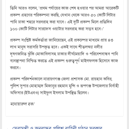
তিনি আরও বলেন, ‘প্রথম পর্যায়ের কাজ শেষ হওয়ার পর আমরা আরেকটি
প্রকল্প গ্রহণের পরিকল্পনা করছি, যেখান থেকে আরও ৫০ কোটি লিটার
পানি ঢাকা শহরে সরবরাহ করা যাবে। এই দুটি প্রকল্প মিলে প্রতিদিন
১০০ কোটি লিটার সারফেস ওয়াটার সরবরাহ করা সম্ভব হবে।’
প্রকল্প সংশ্লিষ্ট কর্মকর্তারা জানিয়েছেন, এই প্রকল্পের মাধ্যমে প্রায় ৪৩
লাখ মানুষ সরাসরি উপকৃত হবে। একই সাথে শীতলক্ষ্যা নদীর
দূষণজনিত ঝুঁকি মোকাবিলাসহ ঢাকার দীর্ঘমেয়াদি ও পরিবেশবান্ধব পানি
ব্যবস্থাপনা নিশ্চিত করতে এই প্রকল্প গুরুত্বপূর্ণ মাইলফলক হিসেবে কাজ
করবে।
প্রকল্প পরিদর্শনকালে নারায়ণগঞ্জ জেলা প্রশাসক মো. রায়হান কবির,
পুলিশ সুপার মোহাম্মদ মিজানুর রহমান মুন্সি ও রূপগঞ্জ উপজেলার নির্বাহী
অফিসার (ইউএনও) সাইফুল ইসলাম উপস্থিত ছিলেন।
মনোয়ারুল হক/
←
সেবামুখী ও জনবান্ধব পুলিশ বাহিনী গঠনে সরকার