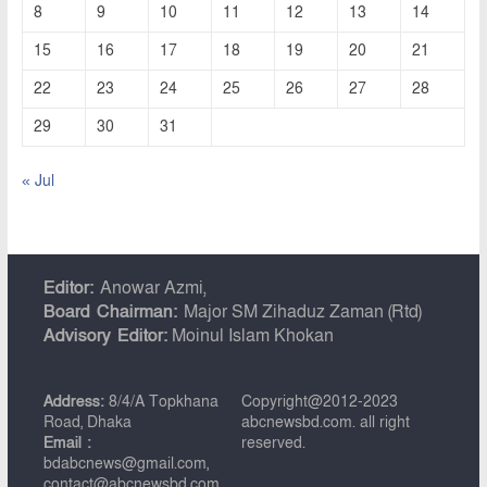
8
9
10
11
12
13
14
15
16
17
18
19
20
21
22
23
24
25
26
27
28
29
30
31
« Jul
Editor:
Anowar Azmi,
Board Chairman:
Major SM Zihaduz Zaman (Rtd)
Advisory Editor:
Moinul Islam Khokan
Address:
8/4/A Topkhana
Copyright@2012-2023
Road, Dhaka
abcnewsbd.com. all right
Email :
reserved.
bdabcnews@gmail.com,
contact@abcnewsbd.com,