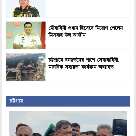
নৌবাহিনী প্রধান হিসেবে নিয়োগ পেলেন
মিসবাহ উল আজীম
চট্টগ্রামে বন্যার্তদের পাশে সেনাবাহিনী,
মানবিক সহায়তা কার্যক্রম অব্যাহত
চট্টগ্রাম