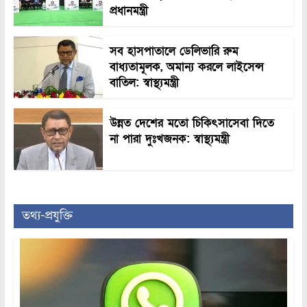
প্রধানমন্ত্রী
সব হাসপাতালে ডেলিভারি রুম
বাধ্যতামূলক, অমান্য করলে লাইসেন্স
বাতিল: স্বাস্থ্যমন্ত্রী
উন্নত দেশের মতো চিকিৎসাসেবা দিতে
না পারা দুঃখজনক: স্বাস্থ্যমন্ত্রী
তথ্য-প্রযুক্তি