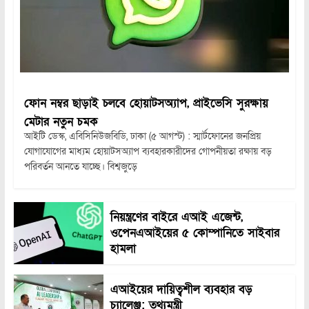
ফোন নম্বর ছাড়াই চলবে হোয়াটসঅ্যাপ, প্রাইভেসি সুরক্ষায়
মেটার নতুন চমক
আইটি ডেস্ক, এবিসিনিউজবিডি, ঢাকা (৫ আগস্ট) : স্মার্টফোনের জনপ্রিয়
যোগাযোগের মাধ্যম হোয়াটসঅ্যাপ ব্যবহারকারীদের গোপনীয়তা রক্ষায় বড়
পরিবর্তন আনতে যাচ্ছে। বিশ্বজুড়ে
নিয়ন্ত্রণের বাইরে এআই এজেন্ট,
ওপেনএআইয়ের ৫ কোম্পানিতে সাইবার
হামলা
এআইয়ের দায়িত্বশীল ব্যবহার বড়
চ্যালেঞ্জ: তথ্যমন্ত্রী