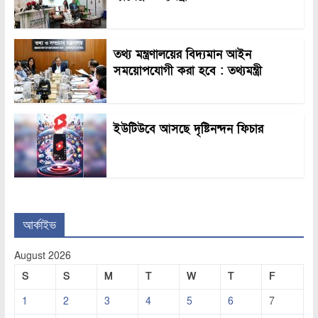
তথ্য মন্ত্রণালয়ের বিদ্যমান আইন
সময়োপযোগী করা হবে : তথ্যমন্ত্রী
ইউটিউবে আসছে দৃষ্টিনন্দন ফিচার
আর্কাইভ
August 2026
S
S
M
T
W
T
F
1
2
3
4
5
6
7