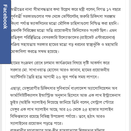
Facebook
অতীতের নানা সীমাবদ্ধতার কথা উল্লেখ করে মন্ত্রী বলেন, বিগত ১৭ বছরে
পূর্ববর্তী সরকারগুলোর পক্ষ থেকে ভেন্টিলেটর, জরুরি চিকিৎসা সরঞ্জাম
কিংবা পর্যাপ্ত ভ্যাকসিনের মতো মৌলিক চাহিদাগুলো নিশ্চিত করা হয়নি।
এমনকি সিরিঞ্জের মতো অতি প্রয়োজনীয় জিনিসেরও সংকট ছিল। এমন
প্রতিকূল পরিস্থিতিতে বেসরকারি উদ্যোক্তাদের (প্রাইভেট এন্টারপ্রেনার)
সক্রিয় সহায়তায় সরকার হামের মতো বড় ধরনের স্বাস্থ্যঝুঁকি ও মহামারি
মোকাবিলা করতে সক্ষম হয়েছে।
হামের সংক্রমণ রোধে চলমান কার্যক্রমের বিষয়ে দৃষ্টি আকর্ষণ করে
সরদার মো. সাখাওয়াত হোসেন আরও জানান, হামের প্রয়োজনীয়
অ্যান্টিবডি তৈরি হতে আগামী ২০ জুন পর্যন্ত সময় লাগবে।
এছাড়া, ডেঙ্গুরোগীর চিকিৎসার সুবিধার্থে বাংলাদেশ অ্যাসোসিয়েশন অব
ফার্মাসিউটিক্যালস ইন্ডাস্ট্রিজ অনুদান হিসেবে আজ এক লাখ ইন্ট্রাভেনাস
ফ্লুইড (আইভি স্যালাইন) দিয়েছে জানিয়ে তিনি বলেন, সেন্ট্রাল স্টোরে
ডেঙ্গুর এক লাখ স্যালাইন আছে, আর ২০ থেকে ২৫ হাজার স্যালাইন
বিক্ষিপ্তভাবে রয়েছে বিভিন্ন উপজেলা পর্যায়ে। তবে, হঠাৎ আরও
স্যালাইনের প্রয়োজন পড়তে পারে।
রাজধানীর মগবাজারে আদ-দ্বীন হাসপাতালে শিশুমৃত্যুর ঘটনায়