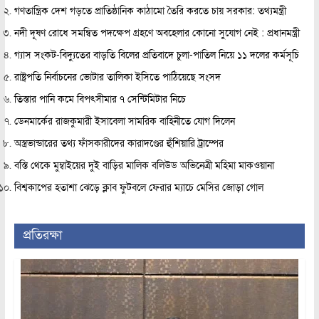
গণতান্ত্রিক দেশ গড়তে প্রাতিষ্ঠানিক কাঠামো তৈরি করতে চায় সরকার: তথ্যমন্ত্রী
নদী দূষণ রোধে সমন্বিত পদক্ষেপ গ্রহণে অবহেলার কোনো সুযোগ নেই : প্রধানমন্ত্রী
গ্যাস সংকট-বিদ্যুতের বাড়তি বিলের প্রতিবাদে চুলা-পাতিল নিয়ে ১১ দলের কর্মসূচি
রাষ্ট্রপতি নির্বাচনের ভোটার তালিকা ইসিতে পাঠিয়েছে সংসদ
তিস্তার পানি কমে বিপৎসীমার ৭ সেন্টিমিটার নিচে
ডেনমার্কের রাজকুমারী ইসাবেলা সামরিক বাহিনীতে যোগ দিলেন
অস্ত্রভান্ডারের তথ্য ফাঁসকারীদের কারাদণ্ডের হুঁশিয়ারি ট্রাম্পের
বস্তি থেকে মুম্বাইয়ের দুই বাড়ির মালিক বলিউড অভিনেত্রী মহিমা মাকওয়ানা
বিশ্বকাপের হতাশা ঝেড়ে ক্লাব ফুটবলে ফেরার ম্যাচে মেসির জোড়া গোল
প্রতিরক্ষা