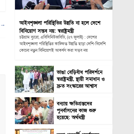
আইনশৃঙ্খলা পরিস্থিতির উন্নতি না হলে দেশে
া
→
বিনিয়োগ সম্ভব নয়: স্বরাষ্ট্রমন্ত্রী
চট্টগ্রাম ব্যুরো, এবিসিনিউজবিডি, (২৭ জুলাই) : দেশের
আইনশৃঙ্খলা পরিস্থিতির কাঙ্ক্ষিত উন্নতি ছাড়া দেশি-বিদেশি
কোনো নতুন বিনিয়োগই আকর্ষণ করা সম্ভব নয়
ভাঙা বেড়িবাঁধ পরিদর্শনে
স্বরাষ্ট্রমন্ত্রী, স্থায়ী সমাধান ও
দ্রুত সংস্কারের আশ্বাস
বন্যায় ক্ষতিগ্রস্তদের
পুনর্বাসনের কাজ শুরু
হয়েছে: অর্থমন্ত্রী