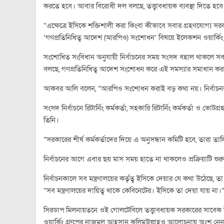
করতে হবে। আবার বিরোধী দল বলছে, তত্ত্বাবধায়ক ব্যবস্থা দিতে হবে
“এক্ষেত্রে ইসিকে শক্তিশালী করা কিংবা কীভাবে সবার গ্রহণযোগ্য সরকা
‘গণপ্রতিনিধিত্ব আদেশ (আরপিও) সংশোধন’ বিষয়ে ইলেকশন ওয়ার
সংশোধিত সংবিধান অনুযায়ী নির্বাচনের সময় সংসদ বহাল থাকলে সব
বলছে, গণপ্রতিনিধিত্ব আদেশ সংশোধন করে এই সমস্যার সমাধান কর
আকবর আলি বলেন, “আরপিও সংশোধন করাই বড় কথা নয়। নির্বাচনক
সংসদ নির্বাচনে রিটার্নিং কর্মকর্তা, সহকারি রিটার্নিং কর্মকর্তা ও ভ
তিনি।
“সরকারের শীর্ষ কর্মকর্তাদের দিয়ে এ অনুসন্ধান কমিটি হবে, তারা তা
নির্বাচনের আগে এবার ছয় মাস সময় হাতে না থাকলেও প্রক্রিয়াটি শ
নির্বাচনকালে সব মন্ত্রণালয়ের কর্তৃত্ব ইসিকে দেয়ার যে কথা উঠেছে,
“সব মন্ত্রণালয়ের দায়িত্ব থাকে কেবিনেটের। ইসিকে তা দেয়া যায় না।
সিরডাপ মিলনায়তনে ওই গোলটেবিলে তত্ত্বাবধায়ক সরকারের সাবে
ওয়ার্কিং গ্রুপের নাজমুল আহসান কলিমউল্লাহও আলোচনায় অংশ নে