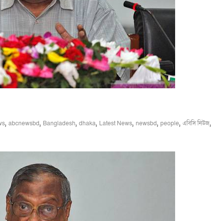
,
,
,
,
,
,
,
,
ws
abcnewsbd
Bangladesh
dhaka
Latest News
newsbd
people
এবিসি নিউজ