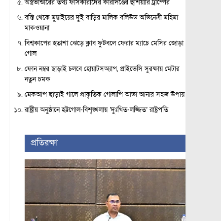
অস্ত্রভান্ডারের তথ্য ফাঁসকারীদের কারাদণ্ডের হুঁশিয়ারি ট্রাম্পের
বস্তি থেকে মুম্বাইয়ের দুই বাড়ির মালিক বলিউড অভিনেত্রী মহিমা
মাকওয়ানা
বিশ্বকাপের হতাশা ঝেড়ে ক্লাব ফুটবলে ফেরার ম্যাচে মেসির জোড়া
গোল
ফোন নম্বর ছাড়াই চলবে হোয়াটসঅ্যাপ, প্রাইভেসি সুরক্ষায় মেটার
নতুন চমক
মেকআপ ছাড়াই গালে প্রাকৃতিক গোলাপি আভা আনার সহজ উপায়
রাষ্ট্রীয় অনুষ্ঠানে হট্টগোল-বিশৃঙ্খলায় ‘দুঃখিত-লজ্জিত’ রাষ্ট্রপতি
প্রতিরক্ষা