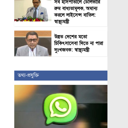
সব হাসপাতালে ডেলিভারি
রুম বাধ্যতামূলক, অমান্য
করলে লাইসেন্স বাতিল:
স্বাস্থ্যমন্ত্রী
উন্নত দেশের মতো
চিকিৎসাসেবা দিতে না পারা
দুঃখজনক: স্বাস্থ্যমন্ত্রী
তথ্য-প্রযুক্তি