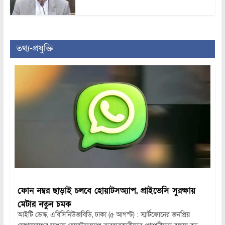
তথ্য-প্রযুক্তি
ফোন নম্বর ছাড়াই চলবে হোয়াটসঅ্যাপ, প্রাইভেসি সুরক্ষায়
মেটার নতুন চমক
আইটি ডেস্ক, এবিসিনিউজবিডি, ঢাকা (৫ আগস্ট) : স্মার্টফোনের জনপ্রিয়