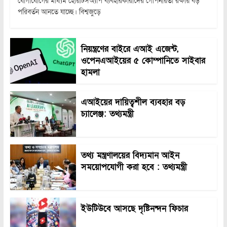
যোগাযোগের মাধ্যম হোয়াটসঅ্যাপ ব্যবহারকারীদের গোপনীয়তা রক্ষায় বড়
পরিবর্তন আনতে যাচ্ছে। বিশ্বজুড়ে
নিয়ন্ত্রণের বাইরে এআই এজেন্ট,
ওপেনএআইয়ের ৫ কোম্পানিতে সাইবার
হামলা
এআইয়ের দায়িত্বশীল ব্যবহার বড়
চ্যালেঞ্জ: তথ্যমন্ত্রী
তথ্য মন্ত্রণালয়ের বিদ্যমান আইন
সময়োপযোগী করা হবে : তথ্যমন্ত্রী
ইউটিউবে আসছে দৃষ্টিনন্দন ফিচার