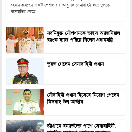
রহমান বলেছেন, একটি পেশাদার ও আধুনিক সেনাবাহিনী গড়ে তুলতে
পদোন্নতির ক্ষেত্রে
নবনিযুক্ত নৌপ্রধানকে ভাইস অ্যাডমিরাল
র‍্যাংক ব্যাজ পরিয়ে দিলেন প্রধানমন্ত্রী
তুরস্ক গেলেন সেনাবাহিনী প্রধান
নৌবাহিনী প্রধান হিসেবে নিয়োগ পেলেন
মিসবাহ উল আজীম
চট্টগ্রামে বন্যার্তদের পাশে সেনাবাহিনী,