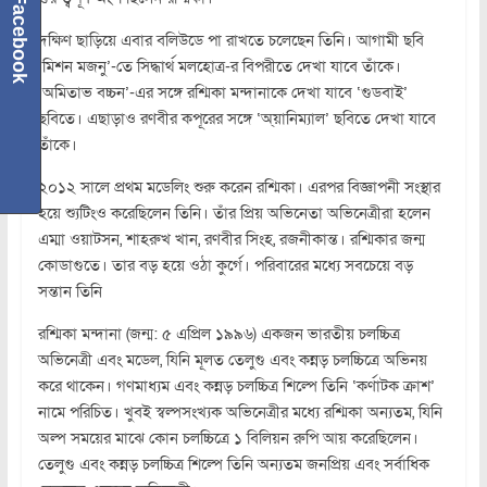
Facebook
দক্ষিণ ছাড়িয়ে এবার বলিউডে পা রাখতে চলেছেন তিনি। আগামী ছবি
‘মিশন মজনু’-তে সিদ্ধার্থ মলহোত্র-র বিপরীতে দেখা যাবে তাঁকে।
‘অমিতাভ বচ্চন’-এর সঙ্গে রশ্মিকা মন্দানাকে দেখা যাবে ‘গুডবাই’
ছবিতে। এছাড়াও রণবীর কপূরের সঙ্গে ‘অ্য়ানিম্যাল’ ছবিতে দেখা যাবে
তাঁকে।
২০১২ সালে প্রথম মডেলিং শুরু করেন রশ্মিকা। এরপর বিজ্ঞাপনী সংস্থার
হয়ে শ্যুটিংও করেছিলেন তিনি। তাঁর প্রিয় অভিনেতা অভিনেত্রীরা হলেন
এম্মা ওয়াটসন, শাহরুখ খান, রণবীর সিংহ, রজনীকান্ত। রশ্মিকার জন্ম
কোডাগুতে। তার বড় হয়ে ওঠা কুর্গে। পরিবারের মধ্যে সবচেয়ে বড়
সন্তান তিনি
রশ্মিকা মন্দানা (জন্ম: ৫ এপ্রিল ১৯৯৬) একজন ভারতীয় চলচ্চিত্র
অভিনেত্রী এবং মডেল, যিনি মূলত তেলুগু এবং কন্নড় চলচ্চিত্রে অভিনয়
করে থাকেন। গণমাধ্যম এবং কন্নড় চলচ্চিত্র শিল্পে তিনি ‘কর্ণাটক ক্রাশ’
নামে পরিচিত। খুবই স্বল্পসংখ্যক অভিনেত্রীর মধ্যে রশ্মিকা অন্যতম, যিনি
অল্প সময়ের মাঝে কোন চলচ্চিত্রে ১ বিলিয়ন রুপি আয় করেছিলেন।
তেলুগু এবং কন্নড় চলচ্চিত্র শিল্পে তিনি অন্যতম জনপ্রিয় এবং সর্বাধিক