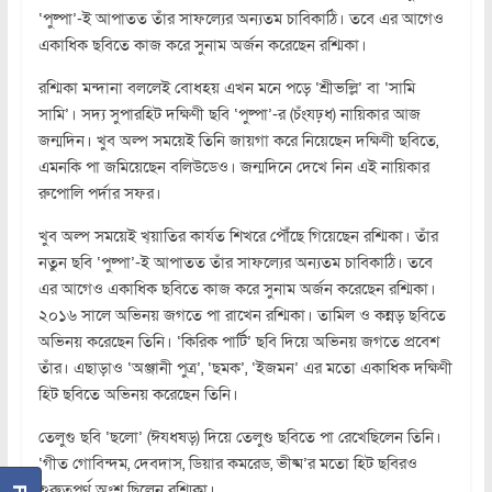
‘পুষ্পা’-ই আপাতত তাঁর সাফল্যের অন্যতম চাবিকাঠি। তবে এর আগেও
একাধিক ছবিতে কাজ করে সুনাম অর্জন করেছেন রশ্মিকা।
রশ্মিকা মন্দানা বললেই বোধহয় এখন মনে পড়ে ‘শ্রীভল্লি’ বা ‘সামি
সামি’। সদ্য সুপারহিট দক্ষিণী ছবি ‘পুষ্পা’-র (চঁংযঢ়ধ) নায়িকার আজ
জন্মদিন। খুব অল্প সময়েই তিনি জায়গা করে নিয়েছেন দক্ষিণী ছবিতে,
এমনকি পা জমিয়েছেন বলিউডেও। জন্মদিনে দেখে নিন এই নায়িকার
রুপোলি পর্দার সফর।
খুব অল্প সময়েই খ্য়াতির কার্যত শিখরে পৌঁছে গিয়েছেন রশ্মিকা। তাঁর
নতুন ছবি ‘পুষ্পা’-ই আপাতত তাঁর সাফল্যের অন্যতম চাবিকাঠি। তবে
এর আগেও একাধিক ছবিতে কাজ করে সুনাম অর্জন করেছেন রশ্মিকা।
২০১৬ সালে অভিনয় জগতে পা রাখেন রশ্মিকা। তামিল ও কন্নড় ছবিতে
অভিনয় করেছেন তিনি। ‘কিরিক পার্টি’ ছবি দিয়ে অভিনয় জগতে প্রবেশ
তাঁর। এছাড়াও ‘অঞ্জানী পুত্র’, ‘ছমক’, ‘ইজমন’ এর মতো একাধিক দক্ষিণী
হিট ছবিতে অভিনয় করেছেন তিনি।
তেলুগু ছবি ‘ছলো’ (ঈযধষড়) দিয়ে তেলুগু ছবিতে পা রেখেছিলেন তিনি।
‘গীত গোবিন্দম, দেবদাস, ডিয়ার কমরেড, ভীষ্ম’র মতো হিট ছবিরও
গুরুত্বপূর্ণ অংশ ছিলেন রশ্মিকা।