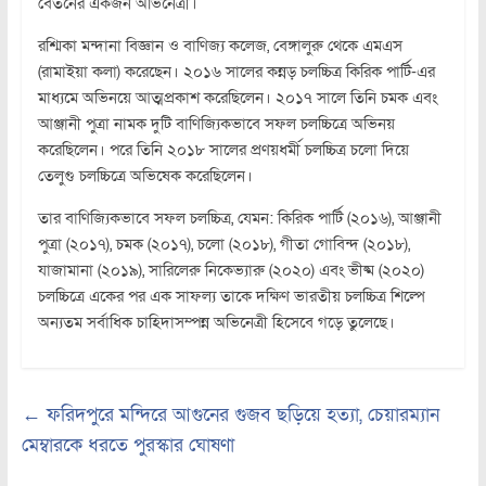
বেতনের একজন অভিনেত্রী।
রশ্মিকা মন্দানা বিজ্ঞান ও বাণিজ্য কলেজ, বেঙ্গালুরু থেকে এমএস
(রামাইয়া কলা) করেছেন। ২০১৬ সালের কন্নড় চলচ্চিত্র কিরিক পার্টি-এর
মাধ্যমে অভিনয়ে আত্মপ্রকাশ করেছিলেন। ২০১৭ সালে তিনি চমক এবং
আঞ্জানী পুত্রা নামক দুটি বাণিজ্যিকভাবে সফল চলচ্চিত্রে অভিনয়
করেছিলেন। পরে তিনি ২০১৮ সালের প্রণয়ধর্মী চলচ্চিত্র চলো দিয়ে
তেলুগু চলচ্চিত্রে অভিষেক করেছিলেন।
তার বাণিজ্যিকভাবে সফল চলচ্চিত্র, যেমন: কিরিক পার্টি (২০১৬), আঞ্জানী
পুত্রা (২০১৭), চমক (২০১৭), চলো (২০১৮), গীতা গোবিন্দ (২০১৮),
যাজামানা (২০১৯), সারিলেরু নিকেভ্যারু (২০২০) এবং ভীষ্ম (২০২০)
চলচ্চিত্রে একের পর এক সাফল্য তাকে দক্ষিণ ভারতীয় চলচ্চিত্র শিল্পে
অন্যতম সর্বাধিক চাহিদাসম্পন্ন অভিনেত্রী হিসেবে গড়ে তুলেছে।
←
ফরিদপুরে মন্দিরে আগুনের গুজব ছড়িয়ে হত্যা, চেয়ারম্যান
মেম্বারকে ধরতে পুরস্কার ঘোষণা