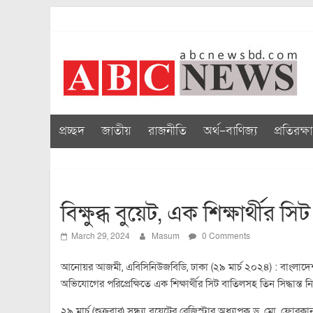
Skip
to
abcnewsbd
content
প্রচ্ছদ
জাতীয়
রাজনীতি
অর্থ-বাণিজ্য
প্রতিরক্ষা
বিক্ষুব্ধ বুয়েট, এক শিক্ষার্থীর স
March 29, 2024
Masum
0 Comments
আনোয়র আজমী, এবিসিনিউজবিডি, ঢাকা (২৯ মার্চ ২০২৪) : বাংলাদেশ প্
অভিযোগের পরিপ্রেক্ষিতে এক শিক্ষার্থীর সিট বাতিলসহ তিন সিদ্ধান্ত ন
২৯ মার্চ (শুক্রবার) সন্ধ্যা বুয়েটের রেজিস্ট্রার অধ্যাপক ড. মো. ফো