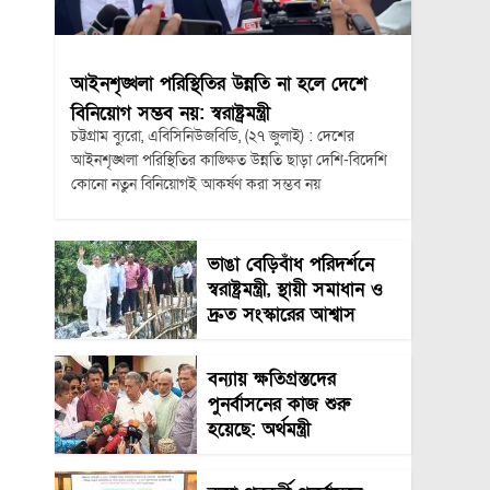
আইনশৃঙ্খলা পরিস্থিতির উন্নতি না হলে দেশে
বিনিয়োগ সম্ভব নয়: স্বরাষ্ট্রমন্ত্রী
চট্টগ্রাম ব্যুরো, এবিসিনিউজবিডি, (২৭ জুলাই) : দেশের
আইনশৃঙ্খলা পরিস্থিতির কাঙ্ক্ষিত উন্নতি ছাড়া দেশি-বিদেশি
কোনো নতুন বিনিয়োগই আকর্ষণ করা সম্ভব নয়
ভাঙা বেড়িবাঁধ পরিদর্শনে
স্বরাষ্ট্রমন্ত্রী, স্থায়ী সমাধান ও
দ্রুত সংস্কারের আশ্বাস
বন্যায় ক্ষতিগ্রস্তদের
পুনর্বাসনের কাজ শুরু
হয়েছে: অর্থমন্ত্রী