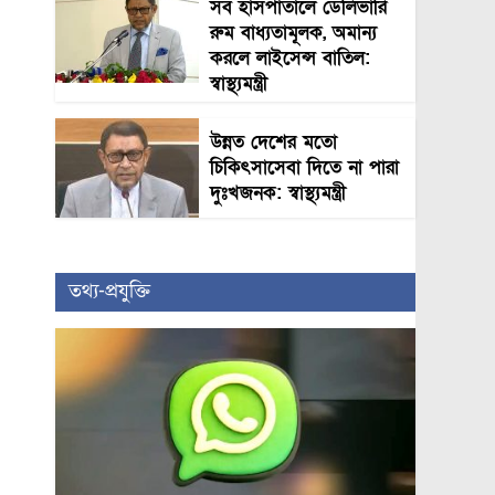
সব হাসপাতালে ডেলিভারি
রুম বাধ্যতামূলক, অমান্য
করলে লাইসেন্স বাতিল:
স্বাস্থ্যমন্ত্রী
উন্নত দেশের মতো
চিকিৎসাসেবা দিতে না পারা
দুঃখজনক: স্বাস্থ্যমন্ত্রী
তথ্য-প্রযুক্তি