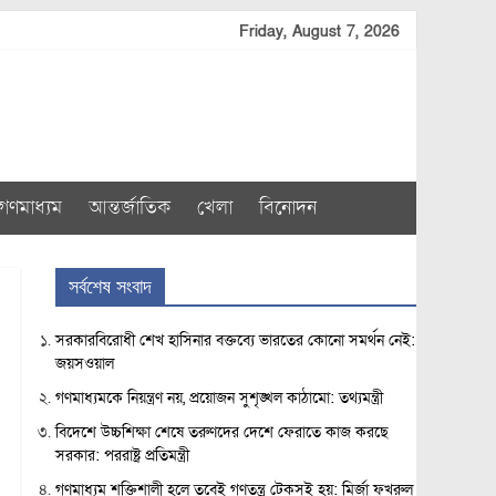
Friday, August 7, 2026
গণমাধ্যম
আন্তর্জাতিক
খেলা
বিনোদন
সর্বশেষ সংবাদ
সরকারবিরোধী শেখ হাসিনার বক্তব্যে ভারতের কোনো সমর্থন নেই:
জয়সওয়াল
গণমাধ্যমকে নিয়ন্ত্রণ নয়, প্রয়োজন সুশৃঙ্খল কাঠামো: তথ্যমন্ত্রী
বিদেশে উচ্চশিক্ষা শেষে তরুণদের দেশে ফেরাতে কাজ করছে
সরকার: পররাষ্ট্র প্রতিমন্ত্রী
গণমাধ্যম শক্তিশালী হলে তবেই গণতন্ত্র টেকসই হয়: মির্জা ফখরুল