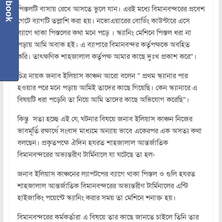
Facebook
পিস্তলটি বাসায় রেখে আসতে ভুলে যান। এরই মধ্যে বিমানবন্দরের প্রবেশ
গেটে ব্যাগটি তল্লাশি করা হয়। নভোএয়ারের বোর্ডিং কাউন্টারে এসে
ব্যাগে থাকা পিস্তলের কথা মনে পড়ে । স্ক্যানিং মেশিনে পিস্তল ধরা না
পড়ায় আমি অবাক হই। এ ব্যাপারে বিমানবন্দর কর্তৃপক্ষকে অবহিত
করি। তাৎক্ষণিক শাহজালাল কর্তৃপক্ষ আমার কাছে দুঃখ প্রকাশ করে”।
চিত্র নায়ক জনাব ইলিয়াস কাঞ্চন আরো বলেন ” প্রথম স্ক্যানার পার
হওয়ার পরে মনে পড়ায় আমিই তাদের কাছে গিয়েছি। কেন স্ক্যানারে এ
বিষয়টি ধরা পড়েনি তা নিয়ে আমি তাদের কাছে অভিযোগ করেছি”।
কিন্তু সত্য হচ্ছে এই যে, ঘটনার বিষয়ে জনাব ইলিয়াস কাঞ্চন নিজের
ভাবমূর্তি রক্ষার্থে সংবাদ মাধ্যমে অন্যায় ভাবে একেরপর এক অসত্য কথা
বলছেন। প্রকৃতপক্ষে ঐদিন হযরত শাহজালাল আন্তর্জাতিক
বিমানবন্দরের অভ্যন্তরীণ টার্মিনালে যা ঘটেছে তা হল-
জনাব ইলিয়াস কাঞ্চনের ল্যাপটপের ব্যাগে থাকা পিস্তল ও গুলি হযরত
শাহজালাল আন্তর্জাতিক বিমানবন্দরের অভ্যন্তরীণ টার্মিনালের এন্টি
হাইজাকিং পয়েন্টে স্ক্যানিং করার সময় তা মেশিনে শনাক্ত হয়।
বিমানবন্দরের কর্মকর্তারা এ বিষয়ে তার কাছে জানতে চাইলে তিনি তার