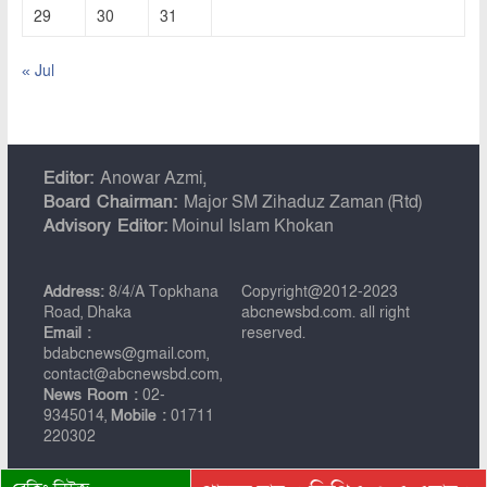
29
30
31
« Jul
Editor:
Anowar Azmi,
Board Chairman:
Major SM Zihaduz Zaman (Rtd)
Advisory Editor:
Moinul Islam Khokan
Address:
8/4/A Topkhana
Copyright@2012-2023
Road, Dhaka
abcnewsbd.com. all right
Email :
reserved.
bdabcnews@gmail.com,
contact@abcnewsbd.com,
News Room :
02-
9345014,
Mobile :
01711
220302