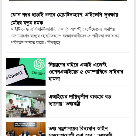
ফোন নম্বর ছাড়াই চলবে হোয়াটসঅ্যাপ, প্রাইভেসি সুরক্ষায়
মেটার নতুন চমক
আইটি ডেস্ক, এবিসিনিউজবিডি, ঢাকা (৫ আগস্ট) : স্মার্টফোনের জনপ্রিয়
যোগাযোগের মাধ্যম হোয়াটসঅ্যাপ ব্যবহারকারীদের গোপনীয়তা রক্ষায় বড়
পরিবর্তন আনতে যাচ্ছে। বিশ্বজুড়ে
নিয়ন্ত্রণের বাইরে এআই এজেন্ট,
ওপেনএআইয়ের ৫ কোম্পানিতে সাইবার
হামলা
এআইয়ের দায়িত্বশীল ব্যবহার বড়
চ্যালেঞ্জ: তথ্যমন্ত্রী
তথ্য মন্ত্রণালয়ের বিদ্যমান আইন
সময়োপযোগী করা হবে : তথ্যমন্ত্রী