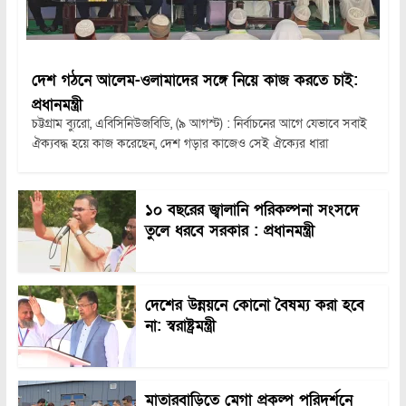
দেশ গঠনে আলেম-ওলামাদের সঙ্গে নিয়ে কাজ করতে চাই:
প্রধানমন্ত্রী
চট্টগ্রাম ব্যুরো, এবিসিনিউজবিডি, (৯ আগস্ট) : নির্বাচনের আগে যেভাবে সবাই
ঐক্যবদ্ধ হয়ে কাজ করেছেন, দেশ গড়ার কাজেও সেই ঐক্যের ধারা
১০ বছরের জ্বালানি পরিকল্পনা সংসদে
তুলে ধরবে সরকার : প্রধানমন্ত্রী
দেশের উন্নয়নে কোনো বৈষম্য করা হবে
না: স্বরাষ্ট্রমন্ত্রী
মাতারবাড়িতে মেগা প্রকল্প পরিদর্শনে