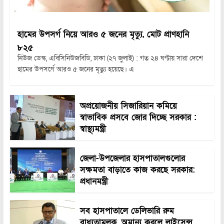
হামের উপসর্গ নিয়ে আরও ৫ জনের মৃত্যু, মোট প্রাণহানি
৮২৫
নিউজ ডেস্ক, এবিসিনিউজবিডি, ঢাকা (২৭ জুলাই) : গত ২৪ ঘণ্টায় সারা দেশে
হামের উপসর্গে আরও ৫ জনের মৃত্যু হয়েছে। এ
অপ্রয়োজনীয় সিজারিয়ান কমিয়ে
স্বাভাবিক প্রসবে জোর দিচ্ছে সরকার :
স্বাস্থ্যমন্ত্রী
জেলা-উপজেলার হাসপাতালগুলোর
সক্ষমতা বাড়াতে কাজ করছে সরকার:
প্রধানমন্ত্রী
সব হাসপাতালে ডেলিভারি রুম
বাধ্যতামূলক, অমান্য করলে লাইসেন্স