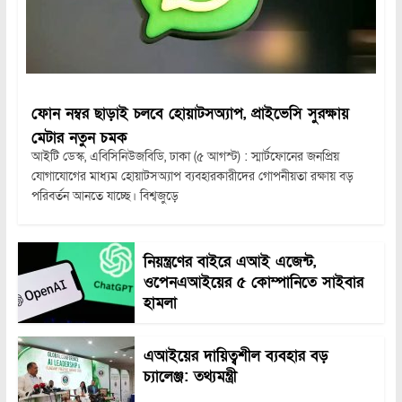
ফোন নম্বর ছাড়াই চলবে হোয়াটসঅ্যাপ, প্রাইভেসি সুরক্ষায়
মেটার নতুন চমক
আইটি ডেস্ক, এবিসিনিউজবিডি, ঢাকা (৫ আগস্ট) : স্মার্টফোনের জনপ্রিয়
যোগাযোগের মাধ্যম হোয়াটসঅ্যাপ ব্যবহারকারীদের গোপনীয়তা রক্ষায় বড়
পরিবর্তন আনতে যাচ্ছে। বিশ্বজুড়ে
নিয়ন্ত্রণের বাইরে এআই এজেন্ট,
ওপেনএআইয়ের ৫ কোম্পানিতে সাইবার
হামলা
এআইয়ের দায়িত্বশীল ব্যবহার বড়
চ্যালেঞ্জ: তথ্যমন্ত্রী