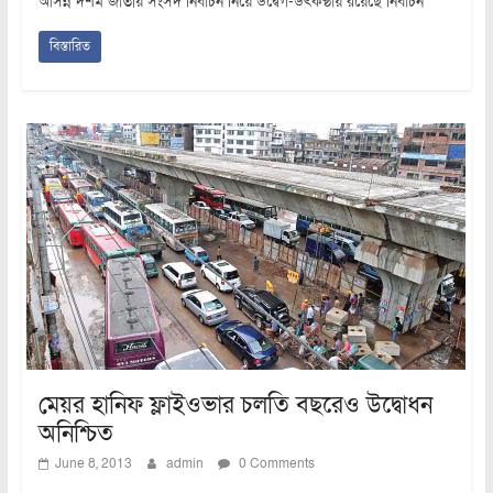
আসন্ন দশম জাতীয় সংসদ নির্বাচন নিয়ে উদ্বেগ-উৎকণ্ঠায় রয়েছে নির্বাচন
বিস্তারিত
মেয়র হানিফ ফ্লাইওভার চলতি বছরেও উদ্বোধন
অনিশ্চিত
June 8, 2013
admin
0 Comments