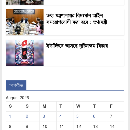
তথ্য মন্ত্রণালয়ের বিদ্যমান আইন
সময়োপযোগী করা হবে : তথ্যমন্ত্রী
ইউটিউবে আসছে দৃষ্টিনন্দন ফিচার
আর্কাইভ
August 2026
S
S
M
T
W
T
F
1
2
3
4
5
6
7
8
9
10
11
12
13
14