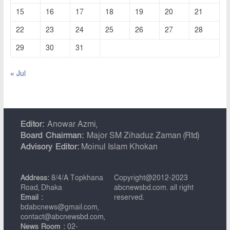
15
16
17
18
19
20
21
22
23
24
25
26
27
28
29
30
31
« Jul
Editor:
Anowar Azmi,
Board Chairman:
Major SM Zihaduz Zaman (Rtd)
Advisory Editor:
Moinul Islam Khokan
Address:
8/4/A Topkhana
Copyright@2012-2023
Road, Dhaka
abcnewsbd.com. all right
Email :
reserved.
bdabcnews@gmail.com,
contact@abcnewsbd.com,
News Room :
02-