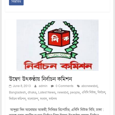
বিস্তারিত
উদ্বেগ উৎকণ্ঠায় নির্বাচন কমিশন
,
June 8, 2013
admin
0 Comments
abcnewsbd
,
,
,
,
,
,
,
Bangladesh
dhaka
Latest News
newsbd
people
এবিসি নিউজ
নির্বাচন
,
,
,
নির্বাচন কমিশন
বাংলাদেশ
সংবাদ
সর্বশেষ
আব্দুল্লা বিন আনোয়ার আজমী, সিনিয়র রিপোর্টার, এবিসি নিউজ বিডি, ঢাকা :