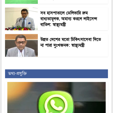
সব হাসপাতালে ডেলিভারি রুম
বাধ্যতামূলক, অমান্য করলে লাইসেন্স
বাতিল: স্বাস্থ্যমন্ত্রী
উন্নত দেশের মতো চিকিৎসাসেবা দিতে
না পারা দুঃখজনক: স্বাস্থ্যমন্ত্রী
তথ্য-প্রযুক্তি