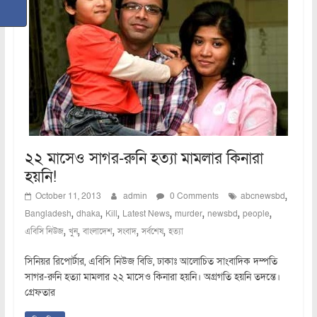
২২ মাসেও সাগর-রুনি হত্যা মামলার কিনারা
হয়নি!
,
October 11, 2013
admin
0 Comments
abcnewsbd
,
,
,
,
,
,
,
Bangladesh
dhaka
Kill
Latest News
murder
newsbd
people
,
,
,
,
,
এবিসি নিউজ
খুন
বাংলাদেশ
সংবাদ
সর্বশেষ
হত্যা
সিনিয়র রিপোর্টার, এবিসি নিউজ বিডি, ঢাকাঃ আলোচিত সাংবাদিক দম্পতি
সাগর-রুনি হত্যা মামলার ২২ মাসেও কিনারা হয়নি। অগ্রগতি হয়নি তদন্তে।
গ্রেফতার