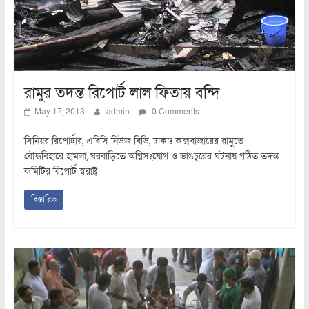
রামুর তদন্ত রিপোর্ট লাল ফিতায় বন্দি
May 17, 2013
admin
0 Comments
সিনিয়র রিপোর্টার, এবিসি নিউজ বিডি, ঢাকাঃ কক্সবাজারের রামুতে
বৌদ্ধবিহারে হামলা, ঘরবাড়িতে অগ্নিসংযোগ ও ভাঙচুরের ঘটনায় গঠিত তদন্ত
কমিটির রিপোর্ট স্বরাষ্ট্র
বিস্তারিত