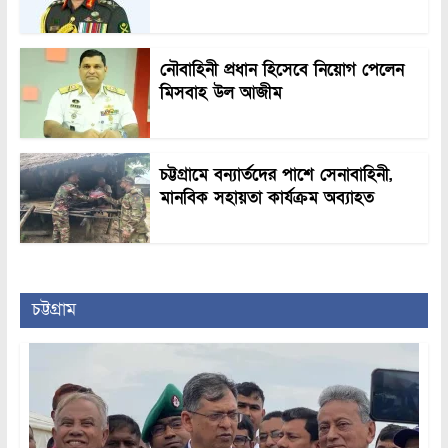
নৌবাহিনী প্রধান হিসেবে নিয়োগ পেলেন
মিসবাহ উল আজীম
চট্টগ্রামে বন্যার্তদের পাশে সেনাবাহিনী,
মানবিক সহায়তা কার্যক্রম অব্যাহত
চট্টগ্রাম