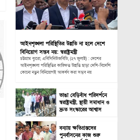
আইনশৃঙ্খলা পরিস্থিতির উন্নতি না হলে দেশে
বিনিয়োগ সম্ভব নয়: স্বরাষ্ট্রমন্ত্রী
চট্টগ্রাম ব্যুরো, এবিসিনিউজবিডি, (২৭ জুলাই) : দেশের
আইনশৃঙ্খলা পরিস্থিতির কাঙ্ক্ষিত উন্নতি ছাড়া দেশি-বিদেশি
কোনো নতুন বিনিয়োগই আকর্ষণ করা সম্ভব নয়
ভাঙা বেড়িবাঁধ পরিদর্শনে
স্বরাষ্ট্রমন্ত্রী, স্থায়ী সমাধান ও
দ্রুত সংস্কারের আশ্বাস
বন্যায় ক্ষতিগ্রস্তদের
পুনর্বাসনের কাজ শুরু