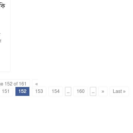
কি
া
শ
e 152 of 161
«
151
152
153
154
...
160
...
»
Last »