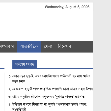
Wednesday, August 5, 2026
গণমাধ্যম
আন্তর্জাতিক
খেলা
বিনোদন
সর্বশেষ সংবাদ
ফোন নম্বর ছাড়াই চলবে হোয়াটসঅ্যাপ, প্রাইভেসি সুরক্ষায় মেটার
নতুন চমক
মেকআপ ছাড়াই গালে প্রাকৃতিক গোলাপি আভা আনার সহজ উপায়
রাষ্ট্রীয় অনুষ্ঠানে হট্টগোল-বিশৃঙ্খলায় ‘দুঃখিত-লজ্জিত’ রাষ্ট্রপতি
ইতিহাস কখনো মিথ্যা হয় না, জুলাই গণঅভ্যুত্থান তারই প্রমাণ:
সংস্কৃতিমন্ত্রী