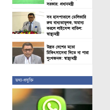
সরকার: প্রধানমন্ত্রী
সব হাসপাতালে ডেলিভারি
রুম বাধ্যতামূলক, অমান্য
করলে লাইসেন্স বাতিল:
স্বাস্থ্যমন্ত্রী
উন্নত দেশের মতো
চিকিৎসাসেবা দিতে না পারা
দুঃখজনক: স্বাস্থ্যমন্ত্রী
তথ্য-প্রযুক্তি