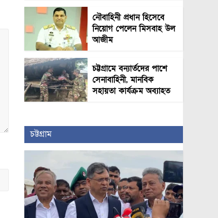
নৌবাহিনী প্রধান হিসেবে
নিয়োগ পেলেন মিসবাহ উল
আজীম
চট্টগ্রামে বন্যার্তদের পাশে
সেনাবাহিনী, মানবিক
সহায়তা কার্যক্রম অব্যাহত
চট্টগ্রাম