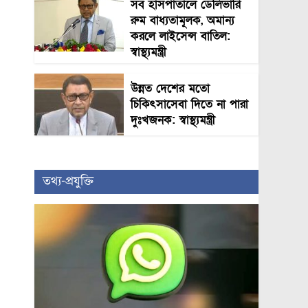
সব হাসপাতালে ডেলিভারি
রুম বাধ্যতামূলক, অমান্য
করলে লাইসেন্স বাতিল:
স্বাস্থ্যমন্ত্রী
উন্নত দেশের মতো
চিকিৎসাসেবা দিতে না পারা
দুঃখজনক: স্বাস্থ্যমন্ত্রী
তথ্য-প্রযুক্তি