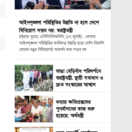
আইনশৃঙ্খলা পরিস্থিতির উন্নতি না হলে দেশে
বিনিয়োগ সম্ভব নয়: স্বরাষ্ট্রমন্ত্রী
চট্টগ্রাম ব্যুরো, এবিসিনিউজবিডি, (২৭ জুলাই) : দেশের
আইনশৃঙ্খলা পরিস্থিতির কাঙ্ক্ষিত উন্নতি ছাড়া দেশি-বিদেশি
কোনো নতুন বিনিয়োগই আকর্ষণ করা সম্ভব নয়
ভাঙা বেড়িবাঁধ পরিদর্শনে
স্বরাষ্ট্রমন্ত্রী, স্থায়ী সমাধান ও
দ্রুত সংস্কারের আশ্বাস
বন্যায় ক্ষতিগ্রস্তদের
পুনর্বাসনের কাজ শুরু
হয়েছে: অর্থমন্ত্রী