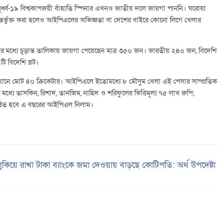
র্ধ্ব-১৯ বিশ্বকাপজয়ী বাঁহাতি স্পিনার এখনও জাতীয় দলে জায়গা পাননি। ঘরোয়া
অন্তর্ভুক্ত করা হলেও আইপিএলের অভিজ্ঞতা বা দেশের বাইরে কোনো লিগে খেলার
ার মধ্যে চূড়ান্ত তালিকায় জায়গা পেয়েছেন মাত্র ৩৫০ জন। ভারতীয় ২৪০ জন, বিদেশি
ি বিদেশি স্লট।
, যেখানে মোট ৪০ ক্রিকেটার। আইপিএলে ইতোমধ্যে ৮ মৌসুম খেলা এই পেসার সাম্প্রতিক
ধ্যে তাসকিন, রিশাদ, তানজিম, নাহিদ ও শরিফুলের ভিত্তিমূল্য ৭৫ লাখ রুপি;
ুষ্ঠিত হবে এ বছরের আইপিএল নিলাম।
লুকিয়ে রাখা টাকা ব্যাংকে জমা দেওয়ায় বাড়ছে কোটিপতি: অর্থ উপদেষ্ট