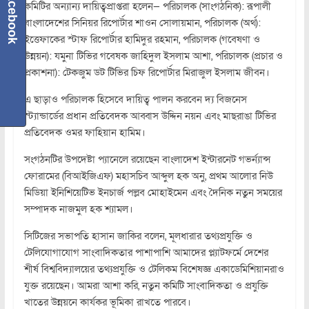
Facebook
কমিটির অন্যান্য দায়িত্বপ্রাপ্তরা হলেন— পরিচালক (সাংগঠনিক): রূপালী
বাংলাদেশের সিনিয়র রিপোর্টার শাওন সোলায়মান, পরিচালক (অর্থ):
ইত্তেফাকের স্টাফ রিপোর্টার হামিদুর রহমান, পরিচালক (গবেষণা ও
উন্নয়ন): যমুনা টিভির গবেষক জাহিদুল ইসলাম আশা, পরিচালক (প্রচার ও
প্রকাশনা): টেকজুম ডট টিভির চিফ রিপোর্টার মিরাজুল ইসলাম জীবন।
এ ছাড়াও পরিচালক হিসেবে দায়িত্ব পালন করবেন দ্য বিজনেস
স্ট্যান্ডার্ডের প্রধান প্রতিবেদক আব্বাস উদ্দিন নয়ন এবং মাছরাঙা টিভির
প্রতিবেদক ওমর ফাহিয়ান হামিম।
সংগঠনটির উপদেষ্টা প্যানেলে রয়েছেন বাংলাদেশ ইন্টারনেট গভর্ন্যান্স
ফোরামের (বিআইজিএফ) মহাসচিব আব্দুল হক অনু, প্রথম আলোর নিউ
মিডিয়া ইনিশিয়েটিভ ইনচার্জ পল্লব মোহাইমেন এবং দৈনিক নতুন সময়ের
সম্পাদক নাজমুল হক শ্যামল।
সিটিজের সভাপতি হাসান জাকির বলেন, মূলধারার তথ্যপ্রযুক্তি ও
টেলিযোগাযোগ সাংবাদিকতার পাশাপাশি আমাদের প্ল্যাটফর্মে দেশের
শীর্ষ বিশ্ববিদ্যালয়ের তথ্যপ্রযুক্তি ও টেলিকম বিশেষজ্ঞ একাডেমিশিয়ানরাও
যুক্ত রয়েছেন। আমরা আশা করি, নতুন কমিটি সাংবাদিকতা ও প্রযুক্তি
খাতের উন্নয়নে কার্যকর ভূমিকা রাখতে পারবে।