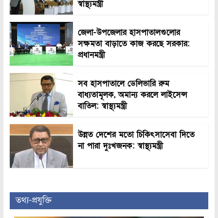
স্বাস্থ্যমন্ত্রী
জেলা-উপজেলার হাসপাতালগুলোর
সক্ষমতা বাড়াতে কাজ করছে সরকার:
প্রধানমন্ত্রী
সব হাসপাতালে ডেলিভারি রুম
বাধ্যতামূলক, অমান্য করলে লাইসেন্স
বাতিল: স্বাস্থ্যমন্ত্রী
উন্নত দেশের মতো চিকিৎসাসেবা দিতে
না পারা দুঃখজনক: স্বাস্থ্যমন্ত্রী
তথ্য-প্রযুক্তি