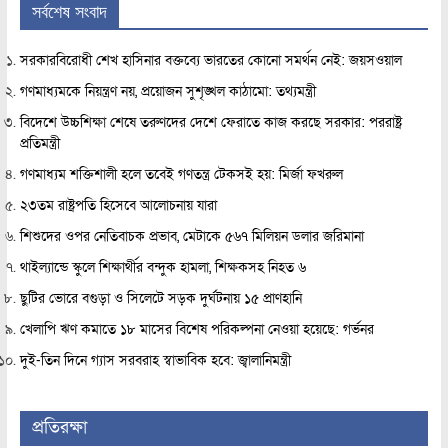
সর্বশেষ সংবাদ
সরকারবিরোধী শেখ হাসিনার বক্তব্যে ভারতের কোনো সমর্থন নেই: জয়সওয়াল
গণমাধ্যমকে নিয়ন্ত্রণ নয়, প্রয়োজন সুশৃঙ্খল কাঠামো: তথ্যমন্ত্রী
বিদেশে উচ্চশিক্ষা শেষে তরুণদের দেশে ফেরাতে কাজ করছে সরকার: পররাষ্ট্র
প্রতিমন্ত্রী
গণমাধ্যম শক্তিশালী হলে তবেই গণতন্ত্র টেকসই হয়: মির্জা ফখরুল
২৩তম রাষ্ট্রপতি হিসেবে আলোচনায় যারা
শিশুদের ওপর নেতিবাচক প্রভাব, মেটাকে ৫৬৭ মিলিয়ন ডলার জরিমানা
থাইল্যান্ডে স্কুলে শিক্ষার্থীর বন্দুক হামলা, শিক্ষকসহ নিহত ৬
ছুটির ভোরে বগুড়া ও সিলেটে সড়ক দুর্ঘটনায় ১৫ প্রাণহানি
খেলাপি ঋণ কমাতে ১৮ মাসের বিশেষ পরিকল্পনা নেওয়া হয়েছে: গর্ভনর
দুই-তিন দিনে গ্যাস সরবরাহ স্বাভাবিক হবে: জ্বালানিমন্ত্রী
প্রতিরক্ষা