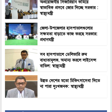
অপ্রয়োজনীয় সিজারিয়ান কমিয়ে
স্বাভাবিক প্রসবে জোর দিচ্ছে সরকার :
স্বাস্থ্যমন্ত্রী
জেলা-উপজেলার হাসপাতালগুলোর
সক্ষমতা বাড়াতে কাজ করছে সরকার:
প্রধানমন্ত্রী
সব হাসপাতালে ডেলিভারি রুম
বাধ্যতামূলক, অমান্য করলে লাইসেন্স
বাতিল: স্বাস্থ্যমন্ত্রী
উন্নত দেশের মতো চিকিৎসাসেবা দিতে
না পারা দুঃখজনক: স্বাস্থ্যমন্ত্রী