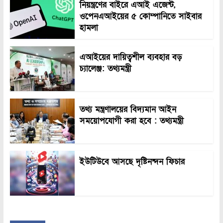
নিয়ন্ত্রণের বাইরে এআই এজেন্ট,
ওপেনএআইয়ের ৫ কোম্পানিতে সাইবার
হামলা
এআইয়ের দায়িত্বশীল ব্যবহার বড়
চ্যালেঞ্জ: তথ্যমন্ত্রী
তথ্য মন্ত্রণালয়ের বিদ্যমান আইন
সময়োপযোগী করা হবে : তথ্যমন্ত্রী
ইউটিউবে আসছে দৃষ্টিনন্দন ফিচার