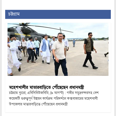
চট্টগ্রাম
মহেশখালীর মাতারবাড়িতে পৌঁছেছেন প্রধানমন্ত্রী
চট্টগ্রাম ব্যুরো, এবিসিনিউজবিডি, (৯ আগস্ট) : গভীর সমুদ্রবন্দরসহ বেশ
কয়েকটি গুরুত্বপূর্ণ উন্নয়ন কার্যক্রম পরিদর্শনে কক্সবাজারের মহেশখালী
উপজেলার মাতারবাড়িতে পৌঁছেছেন প্রধানমন্ত্রী