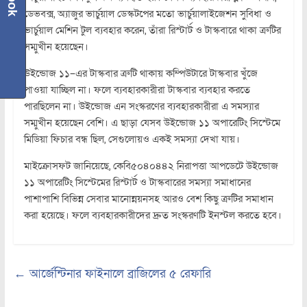
ডেভবক্স, অ্যাজুর ভার্চুয়াল ডেস্কটপের মতো ভার্চুয়ালাইজেশন সুবিধা ও
ভার্চুয়াল মেশিন টুল ব্যবহার করেন, তাঁরা রিস্টার্ট ও টাস্কবারে থাকা ত্রুটির
সম্মুখীন হয়েছেন।
উইন্ডোজ ১১–এর টাস্কবার ত্রুটি থাকায় কম্পিউটারে টাস্কবার খুঁজে
পাওয়া যাচ্ছিল না। ফলে ব্যবহারকারীরা টাস্কবার ব্যবহার করতে
পারছিলেন না। উইন্ডোজ এন সংস্করণের ব্যবহারকারীরা এ সমস্যার
সম্মুখীন হয়েছেন বেশি। এ ছাড়া যেসব উইন্ডোজ ১১ অপারেটিং সিস্টেমে
মিডিয়া ফিচার বন্ধ ছিল, সেগুলোয়ও একই সমস্যা দেখা যায়।
মাইক্রোসফট জানিয়েছে, কেবি৫০৪০৪৪২ নিরাপত্তা আপডেটে উইন্ডোজ
১১ অপারেটিং সিস্টেমের রিস্টার্ট ও টাস্কবারের সমস্যা সমাধানের
পাশাপাশি বিভিন্ন সেবার মানোন্নয়নসহ আরও বেশ কিছু ত্রুটির সমাধান
করা হয়েছে। ফলে ব্যবহারকারীদের দ্রুত সংস্করণটি ইনস্টল করতে হবে।
←
আর্জেন্টিনার ফাইনালে ব্রাজিলের ৫ রেফারি