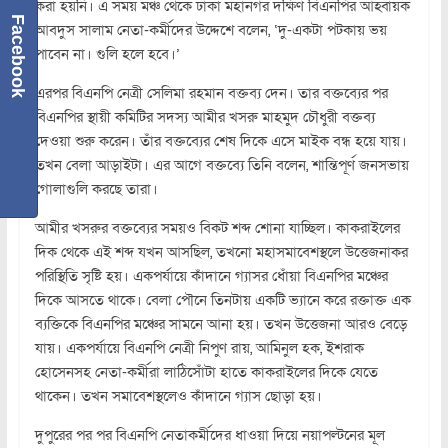
করা হয়নি। এ সময় মঞ্চ থেকে ঢাকা মহানগর দক্ষিণ বিএনপির আহ্বায়ক
Facebook
আবদুস সালাম নেতা-কর্মীদের উদ্দেশে বলেন, ‘দু-একটা পটকায় ভয়
পাবেন না। গুলি হলে হবে।’
এরপর বিএনপি নেত্রী সেলিমা রহমান বক্তব্য দেন। তার বক্তব্যের পর
বিএনপির স্থায়ী কমিটির সদস্য আমীর খসরু মাহমুদ চৌধুরী বক্তব্য
দেওয়া শুরু করেন। তাঁর বক্তব্যের শেষ দিকে এসে মাইক বন্ধ হয়ে যায়।
তখন বেলা আড়াইটা। এর আগে বক্তব্যে তিনি বলেন, শান্তিপূর্ণ জনসভায়
গোলাগুলি করছে তারা।
আমীর খসরুর বক্তব্যের সময়ও বিকট শব্দ শোনা যাচ্ছিল। কাকরাইলের
দিক থেকে এই শব্দ যখন আসছিল, তখনো মহাসমাবেশস্থলে উত্তেজনাকর
পরিস্থিতি সৃষ্টি হয়। একপর্যায়ে কাঁদানে গ্যাসর ধোঁয়া বিএনপির মঞ্চের
দিকে আসতে থাকে। বেলা পৌনে তিনটায় একটি ভ্যানে করে রক্তাক্ত এক
ব্যক্তিকে বিএনপির মঞ্চের সামনে আনা হয়। তখন উত্তেজনা আরও বেড়ে
যায়। একপর্যায়ে বিএনপি নেত্রী নিপুণ রায়, আমিনুল হক, ইশরাক
হোসেনসহ নেতা-কর্মীরা লাঠিসোঁটা হাতে কাকরাইলের দিকে যেতে
থাকেন। তখন সমাবেশস্থলেও কাঁদানে গ্যাস ছোড়া হয়।
দুপুরের পর পর বিএনপি নেতাকর্মীদের ধাওয়া দিয়ে নয়াপল্টনের মূল