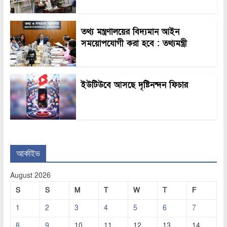
তথ্য মন্ত্রণালয়ের বিদ্যমান আইন
সময়োপযোগী করা হবে : তথ্যমন্ত্রী
ইউটিউবে আসছে দৃষ্টিনন্দন ফিচার
আর্কাইভ
August 2026
S
S
M
T
W
T
F
1
2
3
4
5
6
7
8
9
10
11
12
13
14