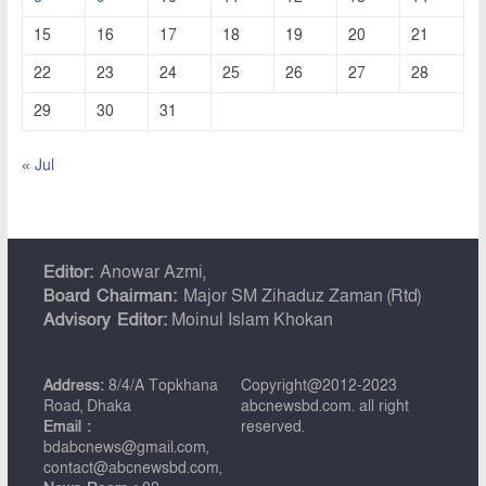
15
16
17
18
19
20
21
22
23
24
25
26
27
28
29
30
31
« Jul
Editor:
Anowar Azmi,
Board Chairman:
Major SM Zihaduz Zaman (Rtd)
Advisory Editor:
Moinul Islam Khokan
Address:
8/4/A Topkhana
Copyright@2012-2023
Road, Dhaka
abcnewsbd.com. all right
Email :
reserved.
bdabcnews@gmail.com,
contact@abcnewsbd.com,