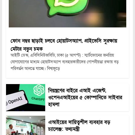
ফোন নম্বর ছাড়াই চলবে হোয়াটসঅ্যাপ, প্রাইভেসি সুরক্ষায়
মেটার নতুন চমক
আইটি ডেস্ক, এবিসিনিউজবিডি, ঢাকা (৫ আগস্ট) : স্মার্টফোনের জনপ্রিয়
যোগাযোগের মাধ্যম হোয়াটসঅ্যাপ ব্যবহারকারীদের গোপনীয়তা রক্ষায় বড়
পরিবর্তন আনতে যাচ্ছে। বিশ্বজুড়ে
নিয়ন্ত্রণের বাইরে এআই এজেন্ট,
ওপেনএআইয়ের ৫ কোম্পানিতে সাইবার
হামলা
এআইয়ের দায়িত্বশীল ব্যবহার বড়
চ্যালেঞ্জ: তথ্যমন্ত্রী