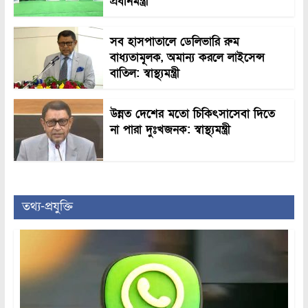
প্রধানমন্ত্রী
সব হাসপাতালে ডেলিভারি রুম
বাধ্যতামূলক, অমান্য করলে লাইসেন্স
বাতিল: স্বাস্থ্যমন্ত্রী
উন্নত দেশের মতো চিকিৎসাসেবা দিতে
না পারা দুঃখজনক: স্বাস্থ্যমন্ত্রী
তথ্য-প্রযুক্তি