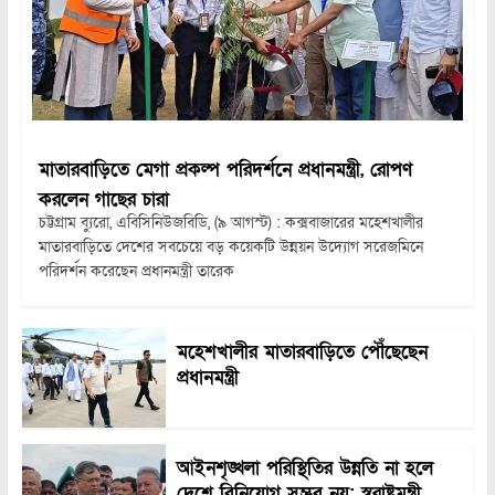
মাতারবাড়িতে মেগা প্রকল্প পরিদর্শনে প্রধানমন্ত্রী, রোপণ
করলেন গাছের চারা
চট্টগ্রাম ব্যুরো, এবিসিনিউজবিডি, (৯ আগস্ট) : কক্সবাজারের মহেশখালীর
মাতারবাড়িতে দেশের সবচেয়ে বড় কয়েকটি উন্নয়ন উদ্যোগ সরেজমিনে
পরিদর্শন করেছেন প্রধানমন্ত্রী তারেক
মহেশখালীর মাতারবাড়িতে পৌঁছেছেন
প্রধানমন্ত্রী
আইনশৃঙ্খলা পরিস্থিতির উন্নতি না হলে
দেশে বিনিয়োগ সম্ভব নয়: স্বরাষ্ট্রমন্ত্রী