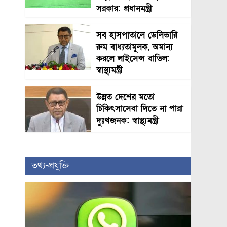
সরকার: প্রধানমন্ত্রী
সব হাসপাতালে ডেলিভারি
রুম বাধ্যতামূলক, অমান্য
করলে লাইসেন্স বাতিল:
স্বাস্থ্যমন্ত্রী
উন্নত দেশের মতো
চিকিৎসাসেবা দিতে না পারা
দুঃখজনক: স্বাস্থ্যমন্ত্রী
তথ্য-প্রযুক্তি