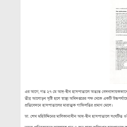
এর আগে, গত ২৭ মে আদ্-দ্বীন হাসপাতালে অত্যন্ত বেদনাদায়কভাব
তীব্র আলোড়ন সৃষ্টি হলে স্বাস্থ্য অধিদপ্তরের পক্ষ থেকে একটি উচ্চপ
প্রতিবেদনে হাসপাতালের মারাত্মক গাফিলতির প্রমাণ মেলে।
ডা. শেখ মহিউদ্দিনের মালিকানাধীন আদ্-দ্বীন হাসপাতালে সংঘটিত 