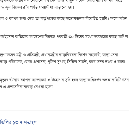
র্তৃপক্ষকে কারণ দর্শানোর নোটিশ দেয় এবং ৭ জুন বিকেল ৫টার মধ্যে ব্যাখ্যা দিতে
 ৯ জুন বিকেল ৫টা পর্যন্ত সময়সীমা বাড়ানো হয়।
 জবাব ও ব্যাখ্যা জমা দেয়, তা কর্তৃপক্ষের কাছে সন্তোষজনক বিবেচিত হয়নি। ফলে আইন
ী লাইসেন্স বাতিলের আদেশের বিরুদ্ধে পরবর্তী ৩০ দিনের মধ্যে সরকারের কাছে আপিল
লয়ের মন্ত্রী ও প্রতিমন্ত্রী, প্রধানমন্ত্রীর স্বাস্থ্যবিষয়ক বিশেষ সহকারী, স্বাস্থ্য সেবা
্বাস্থ্য পরিচালক, জেলা প্রশাসক, পুলিশ সুপার, সিভিল সার্জন, র‍্যাব সদর দপ্তর ও রমনা
যুর ঘটনায় ব্যাপক আলোচনা ও উদ্বেগের সৃষ্টি হলে স্বাস্থ্য অধিদপ্তর তদন্ত কমিটি গঠন
েষ এ প্রশাসনিক ব্যবস্থা নেওয়া হলো।
জিডিপির ১৩.৭ শতাংশ