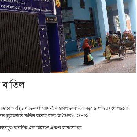
স বাতিল
গবাজারে অবস্থিত খ্যাতনামা ‘আদ্-দ্বীন হাসপাতাল’ এক বড়সড় শাস্তির মুখে পড়লো।
চূড়ান্তভাবে বাতিল করেছে স্বাস্থ্য অধিদপ্তর (DGHS)।
্লিনিকসমূহ) স্বাক্ষরিত এক আদেশে এ তথ্য জানানো হয়।