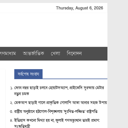
Thursday, August 6, 2026
গণমাধ্যম
আন্তর্জাতিক
খেলা
বিনোদন
সর্বশেষ সংবাদ
ফোন নম্বর ছাড়াই চলবে হোয়াটসঅ্যাপ, প্রাইভেসি সুরক্ষায় মেটার
নতুন চমক
মেকআপ ছাড়াই গালে প্রাকৃতিক গোলাপি আভা আনার সহজ উপায়
রাষ্ট্রীয় অনুষ্ঠানে হট্টগোল-বিশৃঙ্খলায় ‘দুঃখিত-লজ্জিত’ রাষ্ট্রপতি
ইতিহাস কখনো মিথ্যা হয় না, জুলাই গণঅভ্যুত্থান তারই প্রমাণ:
সংস্কৃতিমন্ত্রী