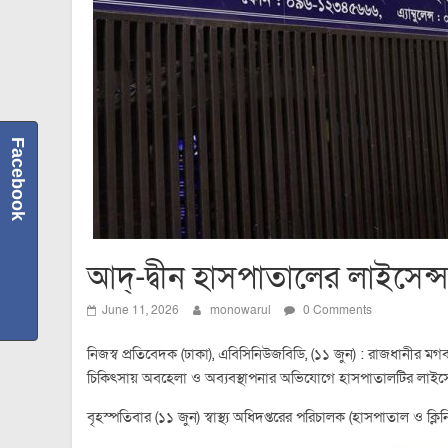
Facebook
আদ্-দ্বীন হাসপাতালের লাইসেন্
June 11, 2026
monowarul
0 Comments
নিজস্ব প্রতিবেদক (ঢাকা), এবিসিনিউজবিডি, (১১ জুন) : রাজধানীর ম
চিকিৎসায় অবহেলা ও অব্যবস্থাপনার অভিযোগে হাসপাতালটির লাইসেন্স 
বৃহস্পতিবার (১১ জুন) স্বাস্থ্য অধিদপ্তরের পরিচালক (হাসপাতাল ও ক