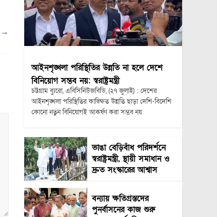
ট
→
আইনশৃঙ্খলা পরিস্থিতির উন্নতি না হলে দেশে
বিনিয়োগ সম্ভব নয়: স্বরাষ্ট্রমন্ত্রী
চট্টগ্রাম ব্যুরো, এবিসিনিউজবিডি, (২৭ জুলাই) : দেশের
আইনশৃঙ্খলা পরিস্থিতির কাঙ্ক্ষিত উন্নতি ছাড়া দেশি-বিদেশি
কোনো নতুন বিনিয়োগই আকর্ষণ করা সম্ভব নয়
ভাঙা বেড়িবাঁধ পরিদর্শনে
স্বরাষ্ট্রমন্ত্রী, স্থায়ী সমাধান ও
দ্রুত সংস্কারের আশ্বাস
বন্যায় ক্ষতিগ্রস্তদের
পুনর্বাসনের কাজ শুরু