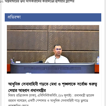
অস্ত্রভান্ডারের তথ্য ফাঁসকারীদের কারাদণ্ডের হুঁশিয়ারি ট্রাম্পের
প্রতিরক্ষা
আধুনিক সেনাবাহিনী গড়তে মেধা ও শৃঙ্খলাকে সর্বোচ্চ গুরুত্ব
দেয়ার আহ্বান প্রধানমন্ত্রীর
নিজস্ব প্রতিবেদক (ঢাকা), এবিসিনিউজবিডি, (২৬ জুলাই) : প্রধানমন্ত্রী তারেক
রহমান বলেছেন, একটি পেশাদার ও আধুনিক সেনাবাহিনী গড়ে তুলতে
পদোন্নতির ক্ষেত্রে