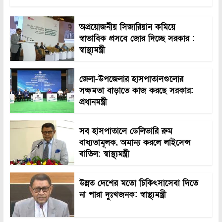
অপ্রয়োজনীয় সিজারিয়ান কমিয়ে
স্বাভাবিক প্রসবে জোর দিচ্ছে সরকার :
স্বাস্থ্যমন্ত্রী
জেলা-উপজেলার হাসপাতালগুলোর
সক্ষমতা বাড়াতে কাজ করছে সরকার:
প্রধানমন্ত্রী
সব হাসপাতালে ডেলিভারি রুম
বাধ্যতামূলক, অমান্য করলে লাইসেন্স
বাতিল: স্বাস্থ্যমন্ত্রী
উন্নত দেশের মতো চিকিৎসাসেবা দিতে
না পারা দুঃখজনক: স্বাস্থ্যমন্ত্রী