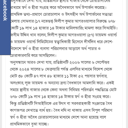
Facebook
অনুসন্ধানে দেখা যায়, প্রতিষ্ঠানটি স্থানীয় বাজার থেকে চোরাচালানের
মাধ্যমে স্বর্ণ ও হীরা সংগ্রহ করে অবৈধভাবে অর্থ উপার্জন করেছে।
প্রাথমিক তথ্য–প্রমাণে চোরাচালান ও উৎসহীন অর্থ উপার্জনের সত্যতা
মেলায় সোমবার (১৭ নভেম্বর) দিলীপ কুমার আগরওয়ালার বিরুদ্ধে ৬৭৮
কোটি ১৯ লাখ ১৪ হাজার ১৪ টাকার মানিলন্ডারিং মামলা করে সিআইডি।
জসীম উদ্দিন খান বলেন, দিলীপ কুমার আগরওয়ালা (৫৭) ডায়মন্ড ওয়ার্ল্ড
ও ডায়মন্ড ওয়ার্ল্ড লিমিটেডের স্বত্বাধিকারী হিসেবে দীর্ঘদিন ধরে দেশে-
বিদেশে স্বর্ণ ও হীরা ব্যবসা পরিচালনার আড়ালে অর্থ পাচার ও
চোরাকারবারি করে আসছিলেন।
অনুসন্ধানে আরও দেখা যায়, প্রতিষ্ঠানটি ২০০৬ সালের ৬ সেপ্টেম্বর
থেকে ২০২৪ সালের ৮ ফেব্রুয়ারি পর্যন্ত এলসির মাধ্যমে বিদেশ থেকে
মোট ৩৮ কোটি ৪৭ লাখ ৪৮ হাজার ১১ টাকা ৫২ পয়সার স্বর্ণবার,
অলংকার, লুজ ডায়মন্ড ও অন্যান্য দ্রব্য বৈধভাবে আমদানি করে। একই
সময়ে স্থানীয় বাজার থেকে কেনা অথবা বিনিময় পরিবর্তন পদ্ধতিতে মোট
৬৭৮ কোটি ১৯ লাখ ১৪ হাজার ১৪ টাকার স্বর্ণ ও হীরা সংগ্রহ করে।
কিন্তু প্রতিষ্ঠানটি সিআইডিকে এর উৎস বা সরবরাহকারী সংক্রান্তে বৈধ
কাগজপত্র দেখাতে ব্যর্থ হয়। বৈধ নথি না থাকায় এসব বিপুল পরিমাণ
স্বর্ণ ও হীরা অবৈধ চোরাচালানের মাধ্যমে দেশে আনা হয়েছে বলে
প্রাথমিকভাবে বুঝা যাচ্ছে।