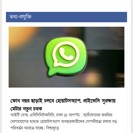
তথ্য-প্রযুক্তি
ফোন নম্বর ছাড়াই চলবে হোয়াটসঅ্যাপ, প্রাইভেসি সুরক্ষায়
মেটার নতুন চমক
আইটি ডেস্ক, এবিসিনিউজবিডি, ঢাকা (৫ আগস্ট) : স্মার্টফোনের জনপ্রিয়
যোগাযোগের মাধ্যম হোয়াটসঅ্যাপ ব্যবহারকারীদের গোপনীয়তা রক্ষায় বড়
পরিবর্তন আনতে যাচ্ছে। বিশ্বজুড়ে