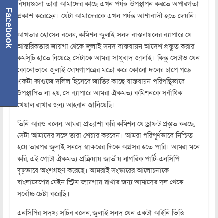
বিষয়গুলো তারা আমাদের কাছে এখন পর্যন্ত উপস্থাপন করতে অপারগতা
Facebook
প্রকাশ করেছেন। যেটা আমাদেরকে এখন পর্যন্ত আশাবাদী হতে দেয়নি।
আখতার হোসেন বলেন, কমিশন জুলাই সনদ বাস্তবায়নের ব্যাপারে যে
আন্তরিকতার জায়গা থেকে জুলাই সনদ বাস্তবায়ন আদেশ প্রস্তুত করার
কর্মসূচি হাতে নিয়েছে, সেটাকে আমরা সাধুবাদ জানাই। কিন্তু সেটাও যেন
কোনোভাবে জুলাই ঘোষণাপত্রের মতো করে কোনো দলের চাপে পড়ে
একটা কাগুজে দলিল হিসেবে জাতির কাছে বাস্তবায়ন পরিপন্থিভাবে
উপস্থাপিত না হয়, সে ব্যাপারে আমরা ঐকমত্য কমিশনকে সর্বাধিক
খেয়াল রাখার জন্য আহ্বান জানিয়েছি।
তিনি আরও বলেন, আমরা প্রত্যাশা করি কমিশন যে ড্রাফট প্রস্তুত করছে,
সেটা আমাদের সঙ্গে তারা শেয়ার করবেন। আমরা পরিপূর্ণভাবে নিশ্চিত
হয়ে তারপর জুলাই সনদে স্বাক্ষরের দিকে অগ্রসর হতে পারি। আমরা মনে
করি, এই গোটা ঐকমত্য প্রক্রিয়ায় জাতীয় নাগরিক পার্টি-এনসিপি
দৃঢ়ভাবে অংশগ্রহণ করেছে। আমরাই সংস্কারের আলোচনাকে
বাংলাদেশের মেইন স্ট্রিম জায়গায় রাখার জন্য আমাদের দল থেকে
সর্বোচ্চ চেষ্টা করেছি।
এনসিপির সদস্য সচিব বলেন, জুলাই সনদ যেন একটা আইনি ভিত্তি