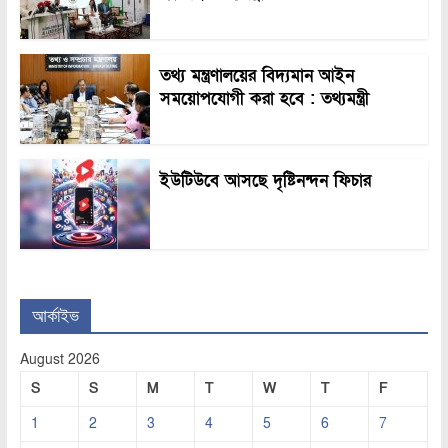
তথ্য মন্ত্রণালয়ের বিদ্যমান আইন
সময়োপযোগী করা হবে : তথ্যমন্ত্রী
ইউটিউবে আসছে দৃষ্টিনন্দন ফিচার
আর্কাইভ
August 2026
S
S
M
T
W
T
F
1
2
3
4
5
6
7