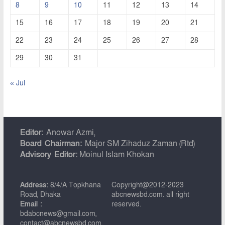
8
9
10
11
12
13
14
15
16
17
18
19
20
21
22
23
24
25
26
27
28
29
30
31
« Jul
Editor:
Anowar Azmi,
Board Chairman:
Major SM Zihaduz Zaman (Rtd)
Advisory Editor:
Moinul Islam Khokan
Address:
8/4/A Topkhana
Copyright@2012-2023
Road, Dhaka
abcnewsbd.com. all right
Email :
reserved.
bdabcnews@gmail.com,
contact@abcnewsbd.com,