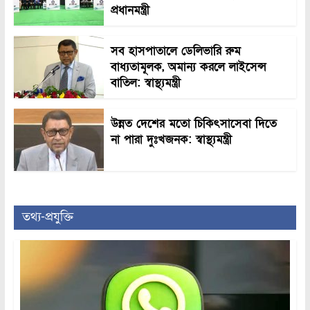
প্রধানমন্ত্রী
সব হাসপাতালে ডেলিভারি রুম
বাধ্যতামূলক, অমান্য করলে লাইসেন্স
বাতিল: স্বাস্থ্যমন্ত্রী
উন্নত দেশের মতো চিকিৎসাসেবা দিতে
না পারা দুঃখজনক: স্বাস্থ্যমন্ত্রী
তথ্য-প্রযুক্তি