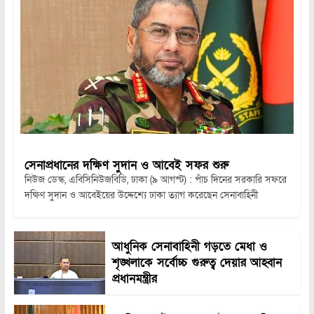
সেনাপ্রধানের দক্ষিণ সুদান ও আবেই সফর শুরু
নিউজ ডেস্ক, এবিসিনিউজবিডি, ঢাকা (৯ আগস্ট) : পাঁচ দিনের সরকারি সফরে
দক্ষিণ সুদান ও আবেইয়ের উদ্দেশ্যে ঢাকা ত্যাগ করেছেন সেনাবাহিনী
আধুনিক সেনাবাহিনী গড়তে মেধা ও
শৃঙ্খলাকে সর্বোচ্চ গুরুত্ব দেয়ার আহ্বান
প্রধানমন্ত্রীর