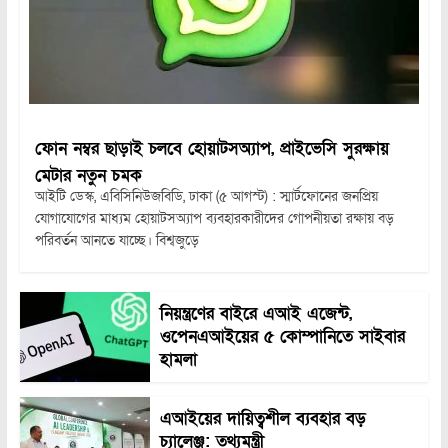
ফোন নম্বর ছাড়াই চলবে হোয়াটসঅ্যাপ, প্রাইভেসি সুরক্ষায়
মেটার নতুন চমক
আইটি ডেস্ক, এবিসিনিউজবিডি, ঢাকা (৫ আগস্ট) : স্মার্টফোনের জনপ্রিয়
যোগাযোগের মাধ্যম হোয়াটসঅ্যাপ ব্যবহারকারীদের গোপনীয়তা রক্ষায় বড়
পরিবর্তন আনতে যাচ্ছে। বিশ্বজুড়ে
নিয়ন্ত্রণের বাইরে এআই এজেন্ট,
ওপেনএআইয়ের ৫ কোম্পানিতে সাইবার
হামলা
এআইয়ের দায়িত্বশীল ব্যবহার বড়
চ্যালেঞ্জ: তথ্যমন্ত্রী