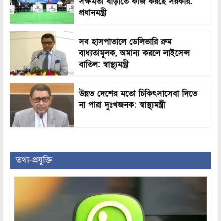
সক্ষমতা বাড়াতে কাজ করছে সরকার:
প্রধানমন্ত্রী
সব হাসপাতালে ডেলিভারি রুম
বাধ্যতামূলক, অমান্য করলে লাইসেন্স
বাতিল: স্বাস্থ্যমন্ত্রী
উন্নত দেশের মতো চিকিৎসাসেবা দিতে
না পারা দুঃখজনক: স্বাস্থ্যমন্ত্রী
তথ্য-প্রযুক্তি