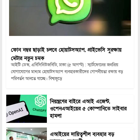
ফোন নম্বর ছাড়াই চলবে হোয়াটসঅ্যাপ, প্রাইভেসি সুরক্ষায়
মেটার নতুন চমক
আইটি ডেস্ক, এবিসিনিউজবিডি, ঢাকা (৫ আগস্ট) : স্মার্টফোনের জনপ্রিয়
যোগাযোগের মাধ্যম হোয়াটসঅ্যাপ ব্যবহারকারীদের গোপনীয়তা রক্ষায় বড়
পরিবর্তন আনতে যাচ্ছে। বিশ্বজুড়ে
নিয়ন্ত্রণের বাইরে এআই এজেন্ট,
ওপেনএআইয়ের ৫ কোম্পানিতে সাইবার
হামলা
এআইয়ের দায়িত্বশীল ব্যবহার বড়