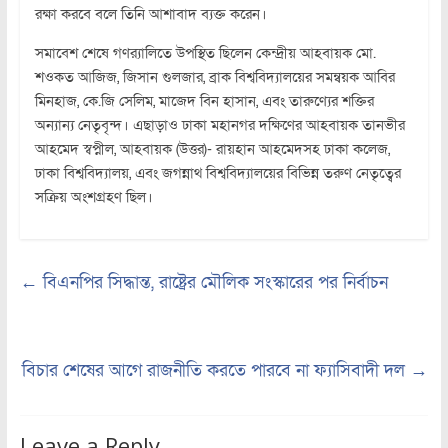
রক্ষা করবে বলে তিনি আশাবাদ ব্যক্ত করেন।
সমাবেশ শেষে গণর‍্যালিতে উপস্থিত ছিলেন কেন্দ্রীয় আহবায়ক মো.
শওকত আজিজ, জিসান গুলজার, ব্রাক বিশ্ববিদ্যালয়ের সমন্বয়ক আবির
মিনহাজ, কে.জি সেলিম, মাজেদ বিন হাসান, এবং তারুণ্যের শক্তির
অন্যান্য নেতৃবৃন্দ। এছাড়াও ঢাকা মহানগর দক্ষিণের আহবায়ক তানভীর
আহমেদ স্বপ্নীল, আহবায়ক (উত্তর)- রায়হান আহমেদসহ ঢাকা কলেজ,
ঢাকা বিশ্ববিদ্যালয়, এবং জগন্নাথ বিশ্ববিদ্যালয়ের বিভিন্ন তরুণ নেতৃত্বের
সক্রিয় অংশগ্রহণ ছিল।
←
বিএনপির সিদ্ধান্ত, রাষ্ট্রের মৌলিক সংস্কারের পর নির্বাচন
বিচার শেষের আগে রাজনীতি করতে পারবে না ফ্যাসিবাদী দল
→
Leave a Reply