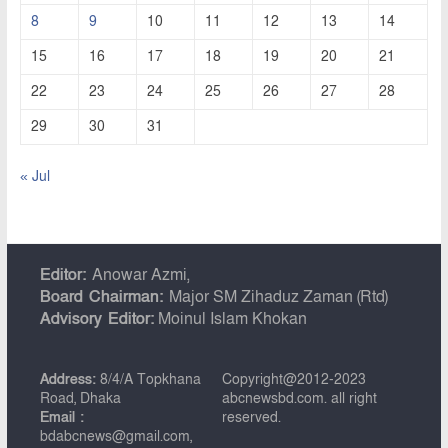
8
9
10
11
12
13
14
15
16
17
18
19
20
21
22
23
24
25
26
27
28
29
30
31
« Jul
Editor:
Anowar Azmi,
Board Chairman:
Major SM Zihaduz Zaman (Rtd)
Advisory Editor:
Moinul Islam Khokan
Address:
8/4/A Topkhana
Copyright@2012-2023
Road, Dhaka
abcnewsbd.com. all right
Email :
reserved.
bdabcnews@gmail.com,