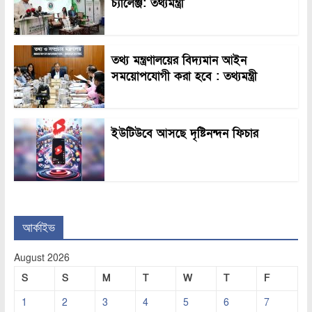
চ্যালেঞ্জ: তথ্যমন্ত্রী
তথ্য মন্ত্রণালয়ের বিদ্যমান আইন
সময়োপযোগী করা হবে : তথ্যমন্ত্রী
ইউটিউবে আসছে দৃষ্টিনন্দন ফিচার
আর্কাইভ
August 2026
S
S
M
T
W
T
F
1
2
3
4
5
6
7