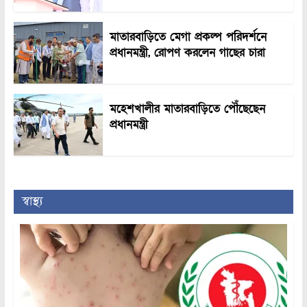
মাতারবাড়িতে মেগা প্রকল্প পরিদর্শনে
প্রধানমন্ত্রী, রোপণ করলেন গাছের চারা
মহেশখালীর মাতারবাড়িতে পৌঁছেছেন
প্রধানমন্ত্রী
স্বাস্থ্য