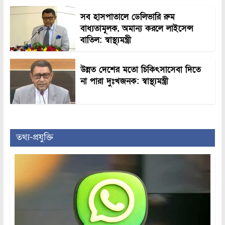
সব হাসপাতালে ডেলিভারি রুম
বাধ্যতামূলক, অমান্য করলে লাইসেন্স
বাতিল: স্বাস্থ্যমন্ত্রী
উন্নত দেশের মতো চিকিৎসাসেবা দিতে
না পারা দুঃখজনক: স্বাস্থ্যমন্ত্রী
তথ্য-প্রযুক্তি