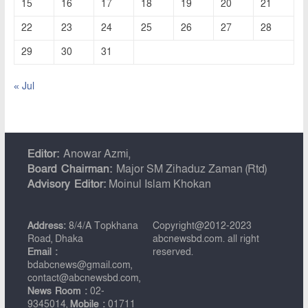
15
16
17
18
19
20
21
22
23
24
25
26
27
28
29
30
31
« Jul
Editor:
Anowar Azmi,
Board Chairman:
Major SM Zihaduz Zaman (Rtd)
Advisory Editor:
Moinul Islam Khokan
Address:
8/4/A Topkhana
Copyright@2012-2023
Road, Dhaka
abcnewsbd.com. all right
Email :
reserved.
bdabcnews@gmail.com,
contact@abcnewsbd.com,
News Room :
02-
9345014,
Mobile :
01711