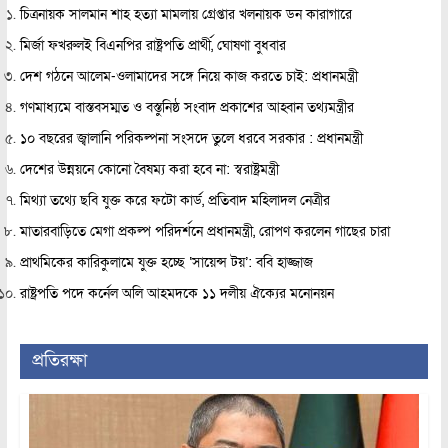
চিত্রনায়ক সালমান শাহ হত্যা মামলায় গ্রেপ্তার খলনায়ক ডন কারাগারে
মির্জা ফখরুলই বিএনপির রাষ্ট্রপতি প্রার্থী, ঘোষণা বুধবার
দেশ গঠনে আলেম-ওলামাদের সঙ্গে নিয়ে কাজ করতে চাই: প্রধানমন্ত্রী
গণমাধ্যমে বাস্তবসম্মত ও বস্তুনিষ্ঠ সংবাদ প্রকাশের আহ্বান তথ্যমন্ত্রীর
১০ বছরের জ্বালানি পরিকল্পনা সংসদে তুলে ধরবে সরকার : প্রধানমন্ত্রী
দেশের উন্নয়নে কোনো বৈষম্য করা হবে না: স্বরাষ্ট্রমন্ত্রী
মিথ্যা তথ্যে ছবি যুক্ত করে ফটো কার্ড, প্রতিবাদ মহিলাদল নেত্রীর
মাতারবাড়িতে মেগা প্রকল্প পরিদর্শনে প্রধানমন্ত্রী, রোপণ করলেন গাছের চারা
প্রাথমিকের কারিকুলামে যুক্ত হচ্ছে ‘সায়েন্স টয়’: ববি হাজ্জাজ
রাষ্ট্রপতি পদে কর্নেল অলি আহমদকে ১১ দলীয় ঐক্যের মনোনয়ন
প্রতিরক্ষা