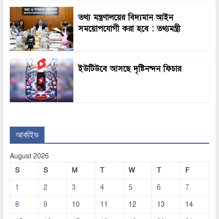
তথ্য মন্ত্রণালয়ের বিদ্যমান আইন
সময়োপযোগী করা হবে : তথ্যমন্ত্রী
ইউটিউবে আসছে দৃষ্টিনন্দন ফিচার
আর্কাইভ
August 2026
S
S
M
T
W
T
F
1
2
3
4
5
6
7
8
9
10
11
12
13
14