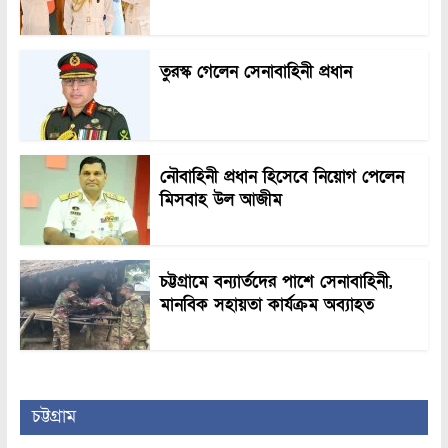
তুরস্ক গেলেন সেনাবাহিনী প্রধান
নৌবাহিনী প্রধান হিসেবে নিয়োগ পেলেন
মিসবাহ উল আজীম
চট্টগ্রামে বন্যার্তদের পাশে সেনাবাহিনী,
মানবিক সহায়তা কার্যক্রম অব্যাহত
চট্টগ্রাম