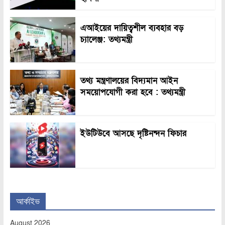
এআইয়ের দায়িত্বশীল ব্যবহার বড়
চ্যালেঞ্জ: তথ্যমন্ত্রী
তথ্য মন্ত্রণালয়ের বিদ্যমান আইন
সময়োপযোগী করা হবে : তথ্যমন্ত্রী
ইউটিউবে আসছে দৃষ্টিনন্দন ফিচার
আর্কাইভ
August 2026