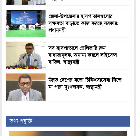
জেলা-উপজেলার হাসপাতালগুলোর
সক্ষমতা বাড়াতে কাজ করছে সরকার:
প্রধানমন্ত্রী
সব হাসপাতালে ডেলিভারি রুম
বাধ্যতামূলক, অমান্য করলে লাইসেন্স
বাতিল: স্বাস্থ্যমন্ত্রী
উন্নত দেশের মতো চিকিৎসাসেবা দিতে
না পারা দুঃখজনক: স্বাস্থ্যমন্ত্রী
তথ্য-প্রযুক্তি