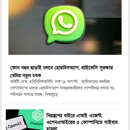
ফোন নম্বর ছাড়াই চলবে হোয়াটসঅ্যাপ, প্রাইভেসি সুরক্ষায়
মেটার নতুন চমক
আইটি ডেস্ক, এবিসিনিউজবিডি, ঢাকা (৫ আগস্ট) : স্মার্টফোনের জনপ্রিয়
যোগাযোগের মাধ্যম হোয়াটসঅ্যাপ ব্যবহারকারীদের গোপনীয়তা রক্ষায় বড়
পরিবর্তন আনতে যাচ্ছে। বিশ্বজুড়ে
নিয়ন্ত্রণের বাইরে এআই এজেন্ট,
ওপেনএআইয়ের ৫ কোম্পানিতে সাইবার
হামলা