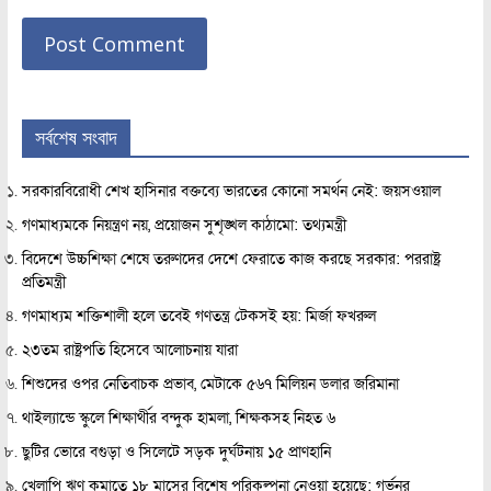
সর্বশেষ সংবাদ
সরকারবিরোধী শেখ হাসিনার বক্তব্যে ভারতের কোনো সমর্থন নেই: জয়সওয়াল
গণমাধ্যমকে নিয়ন্ত্রণ নয়, প্রয়োজন সুশৃঙ্খল কাঠামো: তথ্যমন্ত্রী
বিদেশে উচ্চশিক্ষা শেষে তরুণদের দেশে ফেরাতে কাজ করছে সরকার: পররাষ্ট্র
প্রতিমন্ত্রী
গণমাধ্যম শক্তিশালী হলে তবেই গণতন্ত্র টেকসই হয়: মির্জা ফখরুল
২৩তম রাষ্ট্রপতি হিসেবে আলোচনায় যারা
শিশুদের ওপর নেতিবাচক প্রভাব, মেটাকে ৫৬৭ মিলিয়ন ডলার জরিমানা
থাইল্যান্ডে স্কুলে শিক্ষার্থীর বন্দুক হামলা, শিক্ষকসহ নিহত ৬
ছুটির ভোরে বগুড়া ও সিলেটে সড়ক দুর্ঘটনায় ১৫ প্রাণহানি
খেলাপি ঋণ কমাতে ১৮ মাসের বিশেষ পরিকল্পনা নেওয়া হয়েছে: গর্ভনর