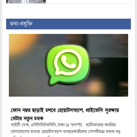
তথ্য-প্রযুক্তি
ফোন নম্বর ছাড়াই চলবে হোয়াটসঅ্যাপ, প্রাইভেসি সুরক্ষায়
মেটার নতুন চমক
আইটি ডেস্ক, এবিসিনিউজবিডি, ঢাকা (৫ আগস্ট) : স্মার্টফোনের জনপ্রিয়
যোগাযোগের মাধ্যম হোয়াটসঅ্যাপ ব্যবহারকারীদের গোপনীয়তা রক্ষায় বড়