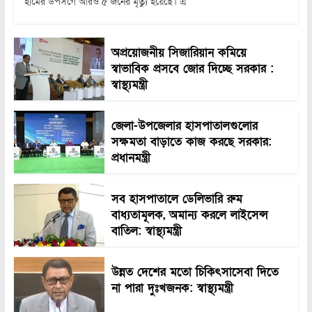
হামের উপসর্গে আরও ৫ জনের মৃত্যু হয়েছে। এ
অপ্রয়োজনীয় সিজারিয়ান কমিয়ে
স্বাভাবিক প্রসবে জোর দিচ্ছে সরকার :
স্বাস্থ্যমন্ত্রী
জেলা-উপজেলার হাসপাতালগুলোর
সক্ষমতা বাড়াতে কাজ করছে সরকার:
প্রধানমন্ত্রী
সব হাসপাতালে ডেলিভারি রুম
বাধ্যতামূলক, অমান্য করলে লাইসেন্স
বাতিল: স্বাস্থ্যমন্ত্রী
উন্নত দেশের মতো চিকিৎসাসেবা দিতে
না পারা দুঃখজনক: স্বাস্থ্যমন্ত্রী