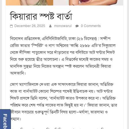
কিয়ারার স্পষ্ট বার্তা
December 26, 2025
monowarul
0 Comments
বিনোদন প্রতিবেদক, এবিসিনিউজবিডি, ঢাকা (২৬ ডিসেম্বর) : সন্দীপ
রেড্ডি ভাঙার ‘স্পিরিট’ ও নাগ অশ্বিনের ‘কাল্কি ২৮৯৮ এডি’র সিক্যুয়াল
থেকে দীপিকা পাড়ুকোন সরে দাঁড়ানোর পর বলিউডে আট ঘণ্টার শিফট
নিয়ে শুরু হয়েছে তীব্র আলোচনা। এ বিতর্কের মধ্যেই কাজের সময় ও
মানসিক সুস্থতা নিয়ে নিজের অবস্থান স্পষ্ট করলেন অভিনেত্রী কিয়ারা
আদভানি।
ভোগ ম্যাগাজিনকে দেওয়া এক সাক্ষাৎকারে কিয়ারা জানান, অতিরিক্ত
কাজ বা বার্নআউট কোনো শিল্পের পক্ষেই ইতিবাচক নয়। আট ঘণ্টার
শিফট প্রসঙ্গে তিনি বলেন, ‘বার্নআউট কারও উপকার করে না। অতিরিক্ত
পরিশ্রম করে শেষ পর্যন্ত লাভের লাভ কিছুই হয় না।’ কিয়ারা জানান, তার
জীবনে সবচেয়ে গুরুত্বপূর্ণ তিনটি বিষয় হলো—মর্যাদা, ভারসাম্য ও
Facebook
সম্মান।