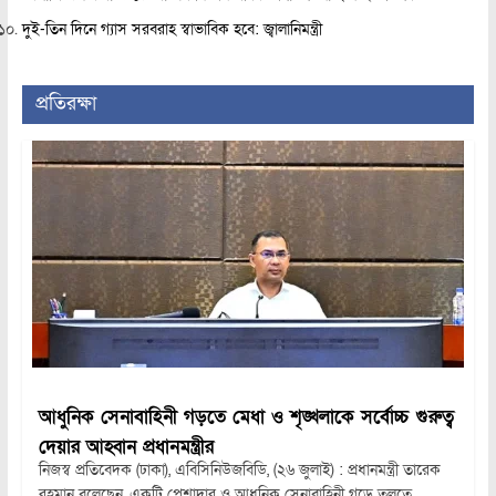
দুই-তিন দিনে গ্যাস সরবরাহ স্বাভাবিক হবে: জ্বালানিমন্ত্রী
প্রতিরক্ষা
আধুনিক সেনাবাহিনী গড়তে মেধা ও শৃঙ্খলাকে সর্বোচ্চ গুরুত্ব
দেয়ার আহ্বান প্রধানমন্ত্রীর
নিজস্ব প্রতিবেদক (ঢাকা), এবিসিনিউজবিডি, (২৬ জুলাই) : প্রধানমন্ত্রী তারেক
রহমান বলেছেন, একটি পেশাদার ও আধুনিক সেনাবাহিনী গড়ে তুলতে