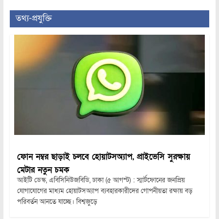
তথ্য-প্রযুক্তি
ফোন নম্বর ছাড়াই চলবে হোয়াটসঅ্যাপ, প্রাইভেসি সুরক্ষায়
মেটার নতুন চমক
আইটি ডেস্ক, এবিসিনিউজবিডি, ঢাকা (৫ আগস্ট) : স্মার্টফোনের জনপ্রিয়
যোগাযোগের মাধ্যম হোয়াটসঅ্যাপ ব্যবহারকারীদের গোপনীয়তা রক্ষায় বড়
পরিবর্তন আনতে যাচ্ছে। বিশ্বজুড়ে