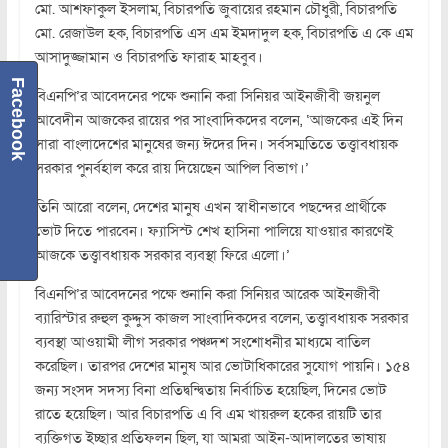
মো. আশফাকুল ইসলাম, বিচারপতি জুবায়ের রহমান চৌধুরী, বিচারপতি
মো. রেজাউল হক, বিচারপতি এস এম ইমদাদুল হক, বিচারপতি এ কে এম
আসাদুজ্জামান ও বিচারপতি ফারাহ মাহবুব।
Facebook
বিএনপি’র আবেদনের পক্ষে শুনানি করা সিনিয়র আইনজীবী জয়নুল
আবেদীন আজকের রায়ের পর সাংবাদিকদের বলেন, ‘আজকের এই দিন
সারা বাংলাদেশের মানুষের জন্য ঈদের দিন। সর্বসম্মতিতে তত্ত্বাবধায়ক
সরকার পুনর্বহাল করে রায় দিয়েছেন আপিল বিভাগ।’
তিনি আরো বলেন, দেশের মানুষ এখন স্বাধীনভাবে পছন্দের প্রার্থীকে
ভোট দিতে পারবেন। ফ্যাসিস্ট শেখ হাসিনা পালিয়ে যাওয়ার কারণেই
আজকে তত্ত্বাবধায়ক সরকার ব্যবস্থা ফিরে এলো।’
বিএনপি’র আবেদনের পক্ষে শুনানি করা সিনিয়র আরেক আইনজীবী
ব্যারিস্টার রুহুল কুদ্দুস কাজল সাংবাদিকদের বলেন, তত্ত্বাবধায়ক সরকার
ব্যবস্থা আওয়ামী লীগ সরকার পঞ্চদশ সংশোধনীর মাধ্যমে বাতিল
করেছিল। তারপর দেশের মানুষ আর ভোটাধিকারের সুযোগ পায়নি। ১৫৪
জন্য সংসদ সদস্য বিনা প্রতিদ্বন্দ্বিতায় নির্বাচিত হয়েছিল, দিনের ভোট
রাতে হয়েছিল। আর বিচারপতি এ বি এম খায়রুল হকের রায়টি তার
ব্যক্তিগত ইচ্ছার প্রতিফলন ছিল, যা আমরা আইন-আদালতের ভাষায়