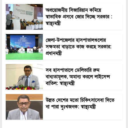
অপ্রয়োজনীয় সিজারিয়ান কমিয়ে
স্বাভাবিক প্রসবে জোর দিচ্ছে সরকার :
স্বাস্থ্যমন্ত্রী
জেলা-উপজেলার হাসপাতালগুলোর
সক্ষমতা বাড়াতে কাজ করছে সরকার:
প্রধানমন্ত্রী
সব হাসপাতালে ডেলিভারি রুম
বাধ্যতামূলক, অমান্য করলে লাইসেন্স
বাতিল: স্বাস্থ্যমন্ত্রী
উন্নত দেশের মতো চিকিৎসাসেবা দিতে
না পারা দুঃখজনক: স্বাস্থ্যমন্ত্রী