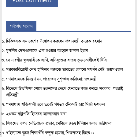
সর্বশেষ সংবাদ
চিকিৎসক সমাবেশের উদ্বোধন করলেন প্রধানমন্ত্রী তারেক রহমান
মুসলিম দেশগুলোকে এক হওয়ার আহ্বান জানাল ইরান
সোনারগাঁয় স্কুলছাত্রীকে লাথি, অভিযুক্তের বদলে ভুক্তভোগীকেই টিসি
সরকারবিরোধী শেখ হাসিনার বক্তব্যে ভারতের কোনো সমর্থন নেই: জয়সওয়াল
গণমাধ্যমকে নিয়ন্ত্রণ নয়, প্রয়োজন সুশৃঙ্খল কাঠামো: তথ্যমন্ত্রী
বিদেশে উচ্চশিক্ষা শেষে তরুণদের দেশে ফেরাতে কাজ করছে সরকার: পররাষ্ট্র
প্রতিমন্ত্রী
গণমাধ্যম শক্তিশালী হলে তবেই গণতন্ত্র টেকসই হয়: মির্জা ফখরুল
২৩তম রাষ্ট্রপতি হিসেবে আলোচনায় যারা
শিশুদের ওপর নেতিবাচক প্রভাব, মেটাকে ৫৬৭ মিলিয়ন ডলার জরিমানা
থাইল্যান্ডে স্কুলে শিক্ষার্থীর বন্দুক হামলা, শিক্ষকসহ নিহত ৬