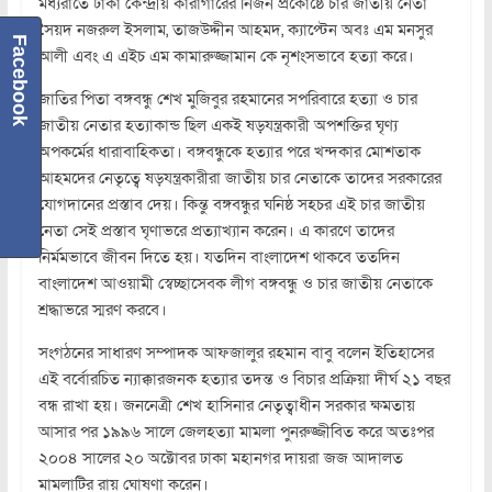
মধ্যরাতে ঢাকা কেন্দ্রীয় কারাগারের নির্জন প্রকোষ্ঠে চার জাতীয় নেতা
সৈয়দ নজরুল ইসলাম, তাজউদ্দীন আহমদ, ক্যাপ্টেন অবঃ এম মনসুর
Facebook
আলী এবং এ এইচ এম কামারুজ্জামান কে নৃশংসভাবে হত্যা করে।
জাতির পিতা বঙ্গবন্ধু শেখ মুজিবুর রহমানের সপরিবারে হত্যা ও চার
জাতীয় নেতার হত্যাকান্ড ছিল একই ষড়যন্ত্রকারী অপশক্তির ঘৃণ্য
অপকর্মের ধারাবাহিকতা। বঙ্গবন্ধুকে হত্যার পরে খন্দকার মোশতাক
আহমদের নেতৃত্বে ষড়যন্ত্রকারীরা জাতীয় চার নেতাকে তাদের সরকারের
যোগদানের প্রস্তাব দেয়। কিন্তু বঙ্গবন্ধুর ঘনিষ্ঠ সহচর এই চার জাতীয়
নেতা সেই প্রস্তাব ঘৃণাভরে প্রত্যাখ্যান করেন। এ কারণে তাদের
নির্মমভাবে জীবন দিতে হয়। যতদিন বাংলাদেশ থাকবে ততদিন
বাংলাদেশ আওয়ামী স্বেচ্ছাসেবক লীগ বঙ্গবন্ধু ও চার জাতীয় নেতাকে
শ্রদ্ধাভরে স্মরণ করবে।
সংগঠনের সাধারণ সম্পাদক আফজালুর রহমান বাবু বলেন ইতিহাসের
এই বর্বোরচিত ন্যাক্কারজনক হত্যার তদন্ত ও বিচার প্রক্রিয়া দীর্ঘ ২১ বছর
বন্ধ রাখা হয়। জননেত্রী শেখ হাসিনার নেতৃত্বাধীন সরকার ক্ষমতায়
আসার পর ১৯৯৬ সালে জেলহত্যা মামলা পুনরুজ্জীবিত করে অতঃপর
২০০৪ সালের ২০ অক্টোবর ঢাকা মহানগর দায়রা জজ আদালত
মামলাটির রায় ঘোষণা করেন।