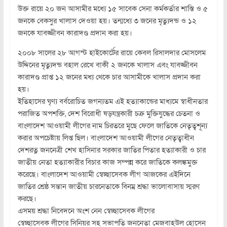
উক্ত রায়ে ২০ জন আসামীর মধ্যে ১৫ সাবেক সেনা কর্মকর্তার শাস্তি ও ৫
জনকে বেকসুর খালাস দেওয়া হয়। তন্মধ্যে ৩ জনের মৃত্যুদন্ড ও ১২
জনকে যাবজ্জীবন কারাদণ্ড প্রদান করা হয়।
২০০৮ সালের ২৮ আগস্ট হাইকোর্টের রায়ে কেবল রিসালদার মোসলেম
উদ্দিনের মৃত্যুদন্ড বহাল রেখে বাকী ২ জনকে খালাস এবং যাবজ্জীবন
কারাদণ্ড প্রাপ্ত ১২ জনের মধ্য থেকে চার আসামীকে খালাস প্রদান করা
হয়।
ইতিহাসের ঘৃণ্য বর্বরোচিত জগন্যতম এই হত্যাকান্ডের মাধ্যমে স্বাধীনতার
পরাজিত অপশক্তি, দেশ বিরোধী ষড়যন্ত্রকারী চক্র মুক্তিযুদ্ধের চেতনা ও
বাংলাদেশ আওয়ামী লীগের নাম চিরতরে মুছে ফেলে জাতিকে নেতৃত্বশূন্য
করার অপচেষ্টায় লিপ্ত ছিল। বাংলাদেশ আওয়ামী লীগের নেতৃত্বাধীন
দেশরত্ন জননেত্রী শেখ হাসিনার সরকার জাতির পিতার হত্যাকারী ও চার
জাতীয় নেতা হত্যাকারীর বিচার কাজ সম্পন্ন করে জাতিকে কলঙ্কমুক্ত
করেছে। বাংলাদেশ আওয়ামী স্বেচ্ছাসেবক লীগ আজকের এইদিনে
জাতির শ্রেষ্ঠ সন্তান জাতীয় চারনেতাকে বিনম্র শ্রদ্ধা ভালোবাসায় স্মরণ
করছে।
এসময় শ্রদ্ধা নিবেদনে অংশ নেন স্বেচ্ছাসেবক লীগের
স্বেচ্ছাসেবক লীগের সিনিয়র সহ সভাপতি জননেতা মেজবাহউল হোসেন