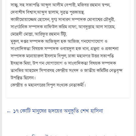
সাচ্চু, সহ সভাপতি অাব্দুল অালীম বেপারী, মজিবর রহমান স্বপন,
দেবাশীষ বিশ্বাস,অাব্দুস ছালাম, সুব্রত পুরকায়স্থ,
কাজীমোয়াজ্জেম হোসেন, যুগ্ম সাধারণ সম্পাদক মোবাশ্বের চৌধুরী,
সাংগঠনিক সম্পাদক নাফিউল করিম নাফা, অাবদুল্লাহ অাল সায়েম,
মেহেদী মোল্লা, অারিফুর রহমান টিটু,
মুকুল, দপ্তর সম্পাদক আজিজুল হক আজিজ, গনযোগাযোগ ও
সাংবাদিকতা বিষয়ক সম্পাদক ওবায়দুল হক খান, গ্রন্থনা ও প্রকাশনা
সম্পাদক মনোয়ারুল ইসলাম বিপুল, ঢাকা মহানগর উত্তর সভাপতি
ইসহাক মিয়া, উপ গন যোগাযোগ ও সাংবাদিকতা বিষয়ক সম্পাদক
তানভির অাহমেদ সিপারসহ কেন্দ্রীয় সংসদ ও জাতীয় কমিটির নেতৃবৃন্দ
উপস্থিত ছিলেন।
কেন্দ্রীয় ও মহানগরের বিপুল সংখ্যক নেতাকর্মী।
←
১৭ কোটি মানুষের হৃদয়ের অনুভূতি শেখ হাসিনা