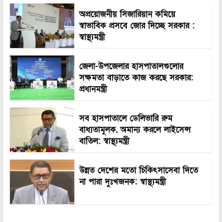
অপ্রয়োজনীয় সিজারিয়ান কমিয়ে
স্বাভাবিক প্রসবে জোর দিচ্ছে সরকার :
স্বাস্থ্যমন্ত্রী
জেলা-উপজেলার হাসপাতালগুলোর
সক্ষমতা বাড়াতে কাজ করছে সরকার:
প্রধানমন্ত্রী
সব হাসপাতালে ডেলিভারি রুম
বাধ্যতামূলক, অমান্য করলে লাইসেন্স
বাতিল: স্বাস্থ্যমন্ত্রী
উন্নত দেশের মতো চিকিৎসাসেবা দিতে
না পারা দুঃখজনক: স্বাস্থ্যমন্ত্রী