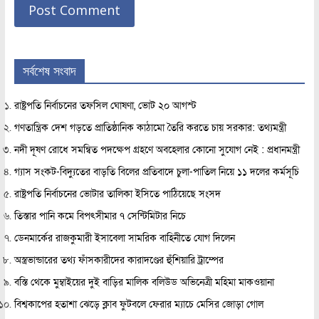
সর্বশেষ সংবাদ
রাষ্ট্রপতি নির্বাচনের তফসিল ঘোষণা, ভোট ২০ আগস্ট
গণতান্ত্রিক দেশ গড়তে প্রাতিষ্ঠানিক কাঠামো তৈরি করতে চায় সরকার: তথ্যমন্ত্রী
নদী দূষণ রোধে সমন্বিত পদক্ষেপ গ্রহণে অবহেলার কোনো সুযোগ নেই : প্রধানমন্ত্রী
গ্যাস সংকট-বিদ্যুতের বাড়তি বিলের প্রতিবাদে চুলা-পাতিল নিয়ে ১১ দলের কর্মসূচি
রাষ্ট্রপতি নির্বাচনের ভোটার তালিকা ইসিতে পাঠিয়েছে সংসদ
তিস্তার পানি কমে বিপৎসীমার ৭ সেন্টিমিটার নিচে
ডেনমার্কের রাজকুমারী ইসাবেলা সামরিক বাহিনীতে যোগ দিলেন
অস্ত্রভান্ডারের তথ্য ফাঁসকারীদের কারাদণ্ডের হুঁশিয়ারি ট্রাম্পের
বস্তি থেকে মুম্বাইয়ের দুই বাড়ির মালিক বলিউড অভিনেত্রী মহিমা মাকওয়ানা
বিশ্বকাপের হতাশা ঝেড়ে ক্লাব ফুটবলে ফেরার ম্যাচে মেসির জোড়া গোল