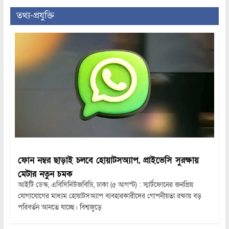
তথ্য-প্রযুক্তি
ফোন নম্বর ছাড়াই চলবে হোয়াটসঅ্যাপ, প্রাইভেসি সুরক্ষায়
মেটার নতুন চমক
আইটি ডেস্ক, এবিসিনিউজবিডি, ঢাকা (৫ আগস্ট) : স্মার্টফোনের জনপ্রিয়
যোগাযোগের মাধ্যম হোয়াটসঅ্যাপ ব্যবহারকারীদের গোপনীয়তা রক্ষায় বড়
পরিবর্তন আনতে যাচ্ছে। বিশ্বজুড়ে