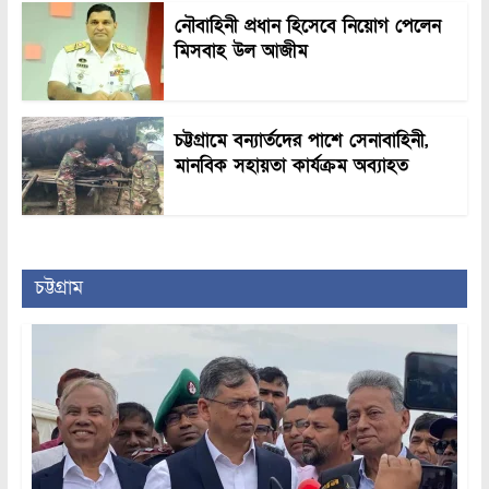
নৌবাহিনী প্রধান হিসেবে নিয়োগ পেলেন
মিসবাহ উল আজীম
চট্টগ্রামে বন্যার্তদের পাশে সেনাবাহিনী,
মানবিক সহায়তা কার্যক্রম অব্যাহত
চট্টগ্রাম