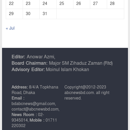
22
23
24
25
26
27
28
29
30
31
« Jul
Editor:
Anowar Azmi,
Board Chairman:
Major SM Zihaduz Zaman (Rtd)
Advisory Editor:
Moinul Islam Khokan
Address:
8/4/A Topkhana
Copyright@2012-2023
Road, Dhaka
abcnewsbd.com. all right
Email :
reserved.
bdabcnews@gmail.com,
contact@abcnewsbd.com,
News Room :
02-
9345014,
Mobile :
01711
220302