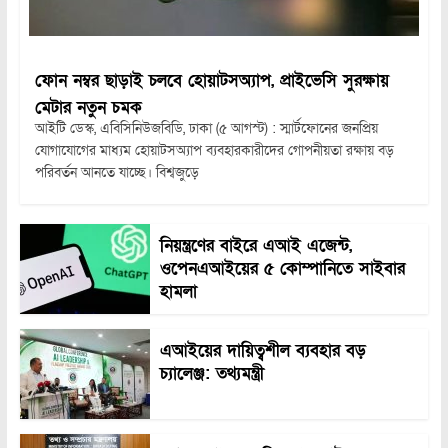
ফোন নম্বর ছাড়াই চলবে হোয়াটসঅ্যাপ, প্রাইভেসি সুরক্ষায়
মেটার নতুন চমক
আইটি ডেস্ক, এবিসিনিউজবিডি, ঢাকা (৫ আগস্ট) : স্মার্টফোনের জনপ্রিয়
যোগাযোগের মাধ্যম হোয়াটসঅ্যাপ ব্যবহারকারীদের গোপনীয়তা রক্ষায় বড়
পরিবর্তন আনতে যাচ্ছে। বিশ্বজুড়ে
নিয়ন্ত্রণের বাইরে এআই এজেন্ট,
ওপেনএআইয়ের ৫ কোম্পানিতে সাইবার
হামলা
এআইয়ের দায়িত্বশীল ব্যবহার বড়
চ্যালেঞ্জ: তথ্যমন্ত্রী