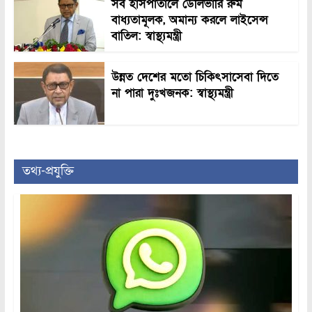
সব হাসপাতালে ডেলিভারি রুম
বাধ্যতামূলক, অমান্য করলে লাইসেন্স
বাতিল: স্বাস্থ্যমন্ত্রী
উন্নত দেশের মতো চিকিৎসাসেবা দিতে
না পারা দুঃখজনক: স্বাস্থ্যমন্ত্রী
তথ্য-প্রযুক্তি