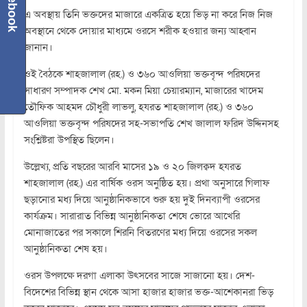
Facebook
এ অবস্থায় তিনি ভক্তদের মাজারে একত্রিত হয়ে ভিড় না করে নিজ নিজ
অবস্থানে থেকে দোয়ার মাধ্যমে ওরসে শরীক হওয়ার জন্য আহ্বান
জানান।
ওই বৈঠকে শাহজালাল (রহ.) ও ৩৬০ আওলিয়া ভক্তবৃন্দ পরিষদের
সাধারণ সম্পাদক শেখ মো. মকন মিয়া চেয়ারম্যান, মাজারের খাদেম
তৌফিক আহমদ চৌধুরী লাভলু, হযরত শাহজালাল (রহ.) ও ৩৬০
আওলিয়া ভক্তবৃন্দ পরিষদের সহ-সভাপতি শেখ জালাল ফরিদ উদ্দিনসহ
সংশ্লিষ্টরা উপস্থিত ছিলেন।
উল্লেখ্য, প্রতি বছরের আরবি মাসের ১৯ ও ২০ জিলক্বদ হযরত
শাহজালাল (রহ.) এর বার্ষিক ওরস অনুষ্ঠিত হয়। প্রথা অনুসারে গিলাফ
ছড়ানোর মধ্য দিয়ে আনুষ্ঠানিকভাবে শুরু হয় দুই দিনব্যাপী ওরসের
কার্যক্রম। সারারাত বিভিন্ন আনুষ্ঠানিকতা শেষে ভোরে আখেরি
মোনাজাতের পর সকালে শিরনি বিতরণের মধ্য দিয়ে ওরসের সকল
আনুষ্ঠানিকতা শেষ হয়।
ওরস উপলক্ষে দরগা এলাকা উৎসবের সাজে সাজানো হয়। দেশ-
বিদেশের বিভিন্ন স্থান থেকে আসা হাজার হাজার ভক্ত-আশেকানরা ভিড়