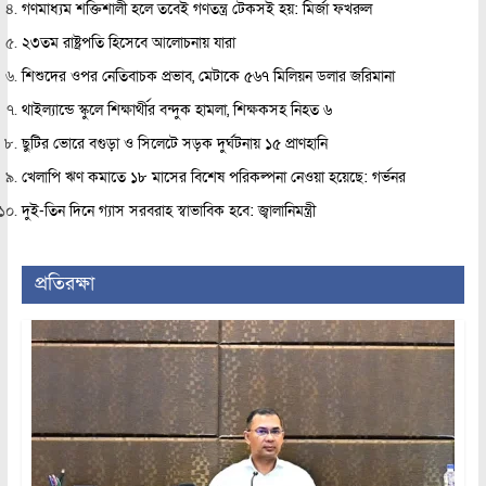
গণমাধ্যম শক্তিশালী হলে তবেই গণতন্ত্র টেকসই হয়: মির্জা ফখরুল
২৩তম রাষ্ট্রপতি হিসেবে আলোচনায় যারা
শিশুদের ওপর নেতিবাচক প্রভাব, মেটাকে ৫৬৭ মিলিয়ন ডলার জরিমানা
থাইল্যান্ডে স্কুলে শিক্ষার্থীর বন্দুক হামলা, শিক্ষকসহ নিহত ৬
ছুটির ভোরে বগুড়া ও সিলেটে সড়ক দুর্ঘটনায় ১৫ প্রাণহানি
খেলাপি ঋণ কমাতে ১৮ মাসের বিশেষ পরিকল্পনা নেওয়া হয়েছে: গর্ভনর
দুই-তিন দিনে গ্যাস সরবরাহ স্বাভাবিক হবে: জ্বালানিমন্ত্রী
প্রতিরক্ষা