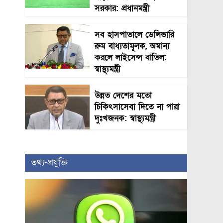
সরকার: প্রধানমন্ত্রী
সব হাসপাতালে ডেলিভারি
রুম বাধ্যতামূলক, অমান্য
করলে লাইসেন্স বাতিল:
স্বাস্থ্যমন্ত্রী
উন্নত দেশের মতো
চিকিৎসাসেবা দিতে না পারা
দুঃখজনক: স্বাস্থ্যমন্ত্রী
তথ্য-প্রযুক্তি