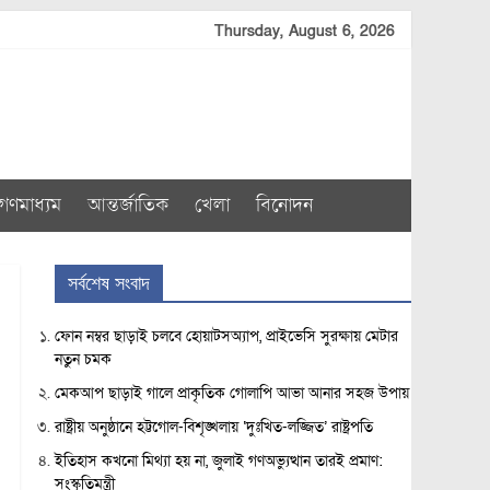
Thursday, August 6, 2026
গণমাধ্যম
আন্তর্জাতিক
খেলা
বিনোদন
সর্বশেষ সংবাদ
ফোন নম্বর ছাড়াই চলবে হোয়াটসঅ্যাপ, প্রাইভেসি সুরক্ষায় মেটার
নতুন চমক
মেকআপ ছাড়াই গালে প্রাকৃতিক গোলাপি আভা আনার সহজ উপায়
রাষ্ট্রীয় অনুষ্ঠানে হট্টগোল-বিশৃঙ্খলায় ‘দুঃখিত-লজ্জিত’ রাষ্ট্রপতি
ইতিহাস কখনো মিথ্যা হয় না, জুলাই গণঅভ্যুত্থান তারই প্রমাণ:
সংস্কৃতিমন্ত্রী