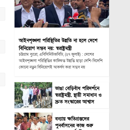
আইনশৃঙ্খলা পরিস্থিতির উন্নতি না হলে দেশে
বিনিয়োগ সম্ভব নয়: স্বরাষ্ট্রমন্ত্রী
চট্টগ্রাম ব্যুরো, এবিসিনিউজবিডি, (২৭ জুলাই) : দেশের
আইনশৃঙ্খলা পরিস্থিতির কাঙ্ক্ষিত উন্নতি ছাড়া দেশি-বিদেশি
কোনো নতুন বিনিয়োগই আকর্ষণ করা সম্ভব নয়
ভাঙা বেড়িবাঁধ পরিদর্শনে
স্বরাষ্ট্রমন্ত্রী, স্থায়ী সমাধান ও
দ্রুত সংস্কারের আশ্বাস
বন্যায় ক্ষতিগ্রস্তদের
পুনর্বাসনের কাজ শুরু