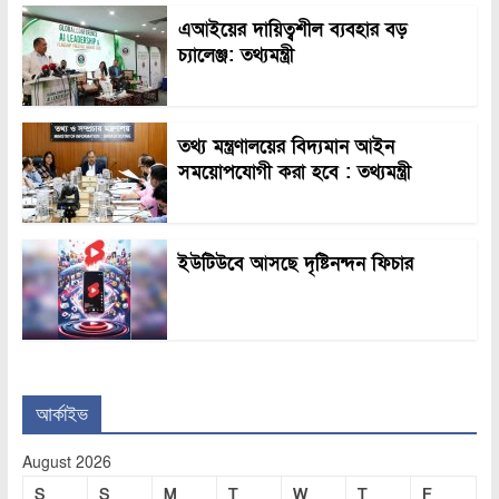
এআইয়ের দায়িত্বশীল ব্যবহার বড়
চ্যালেঞ্জ: তথ্যমন্ত্রী
তথ্য মন্ত্রণালয়ের বিদ্যমান আইন
সময়োপযোগী করা হবে : তথ্যমন্ত্রী
ইউটিউবে আসছে দৃষ্টিনন্দন ফিচার
আর্কাইভ
August 2026
S
S
M
T
W
T
F