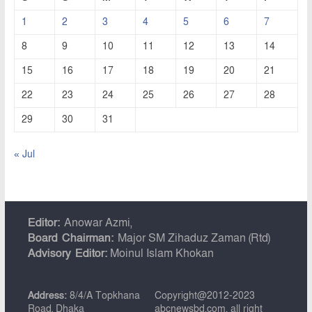
1
2
3
4
5
6
7
8
9
10
11
12
13
14
15
16
17
18
19
20
21
22
23
24
25
26
27
28
29
30
31
« Jul
Editor:
Anowar Azmi,
Board Chairman:
Major SM Zihaduz Zaman (Rtd)
Advisory Editor:
Moinul Islam Khokan
Address:
8/4/A Topkhana
Copyright@2012-2023
Road, Dhaka
abcnewsbd.com. all right