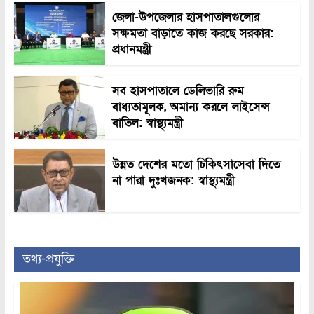
জেলা-উপজেলার হাসপাতালগুলোর
সক্ষমতা বাড়াতে কাজ করছে সরকার:
প্রধানমন্ত্রী
সব হাসপাতালে ডেলিভারি রুম
বাধ্যতামূলক, অমান্য করলে লাইসেন্স
বাতিল: স্বাস্থ্যমন্ত্রী
উন্নত দেশের মতো চিকিৎসাসেবা দিতে
না পারা দুঃখজনক: স্বাস্থ্যমন্ত্রী
তথ্য-প্রযুক্তি