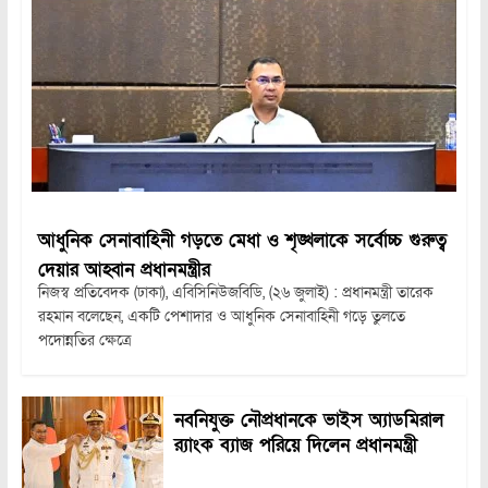
আধুনিক সেনাবাহিনী গড়তে মেধা ও শৃঙ্খলাকে সর্বোচ্চ গুরুত্ব
দেয়ার আহ্বান প্রধানমন্ত্রীর
নিজস্ব প্রতিবেদক (ঢাকা), এবিসিনিউজবিডি, (২৬ জুলাই) : প্রধানমন্ত্রী তারেক
রহমান বলেছেন, একটি পেশাদার ও আধুনিক সেনাবাহিনী গড়ে তুলতে
পদোন্নতির ক্ষেত্রে
নবনিযুক্ত নৌপ্রধানকে ভাইস অ্যাডমিরাল
র‍্যাংক ব্যাজ পরিয়ে দিলেন প্রধানমন্ত্রী