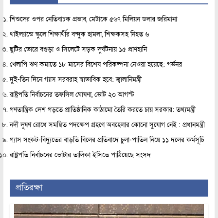
শিশুদের ওপর নেতিবাচক প্রভাব, মেটাকে ৫৬৭ মিলিয়ন ডলার জরিমানা
থাইল্যান্ডে স্কুলে শিক্ষার্থীর বন্দুক হামলা, শিক্ষকসহ নিহত ৬
ছুটির ভোরে বগুড়া ও সিলেটে সড়ক দুর্ঘটনায় ১৫ প্রাণহানি
খেলাপি ঋণ কমাতে ১৮ মাসের বিশেষ পরিকল্পনা নেওয়া হয়েছে: গর্ভনর
দুই-তিন দিনে গ্যাস সরবরাহ স্বাভাবিক হবে: জ্বালানিমন্ত্রী
রাষ্ট্রপতি নির্বাচনের তফসিল ঘোষণা, ভোট ২০ আগস্ট
গণতান্ত্রিক দেশ গড়তে প্রাতিষ্ঠানিক কাঠামো তৈরি করতে চায় সরকার: তথ্যমন্ত্রী
নদী দূষণ রোধে সমন্বিত পদক্ষেপ গ্রহণে অবহেলার কোনো সুযোগ নেই : প্রধানমন্ত্রী
গ্যাস সংকট-বিদ্যুতের বাড়তি বিলের প্রতিবাদে চুলা-পাতিল নিয়ে ১১ দলের কর্মসূচি
রাষ্ট্রপতি নির্বাচনের ভোটার তালিকা ইসিতে পাঠিয়েছে সংসদ
প্রতিরক্ষা