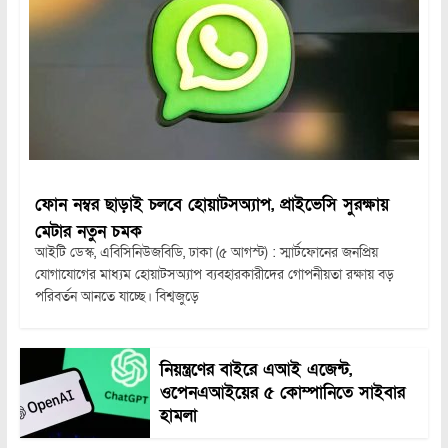
ফোন নম্বর ছাড়াই চলবে হোয়াটসঅ্যাপ, প্রাইভেসি সুরক্ষায়
মেটার নতুন চমক
আইটি ডেস্ক, এবিসিনিউজবিডি, ঢাকা (৫ আগস্ট) : স্মার্টফোনের জনপ্রিয়
যোগাযোগের মাধ্যম হোয়াটসঅ্যাপ ব্যবহারকারীদের গোপনীয়তা রক্ষায় বড়
পরিবর্তন আনতে যাচ্ছে। বিশ্বজুড়ে
নিয়ন্ত্রণের বাইরে এআই এজেন্ট,
ওপেনএআইয়ের ৫ কোম্পানিতে সাইবার
হামলা